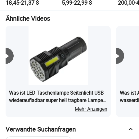
Zusammenarbeit und Win-Win! Schaffen Sie die Zukunft!
18,45-21,37 $
5,99-22,99 $
200,00-4
Batterie 5V28W Mono
Bewegungsmelder
Einem So
Alles-in-Einem Solar-
Flutlampe Beste
Straßenla
Straßenlaterne
Lampara Alles in einem
Kehrer
Ähnliche Videos
Gartenweg
Außenbeleuchtung
Betrieben durch LED
Solar-Straßenlicht
Was ist LED Taschenlampe Seitenlicht USB
Was ist
wiederaufladbar super hell tragbare Lampe
wasserdi
Wyz16074
moderne 
Mehr Anzeigen
Solarlich
Verwandte Suchanfragen