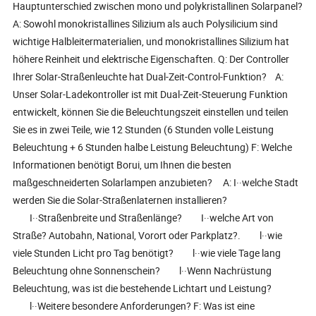
Hauptunterschied zwischen mono und polykristallinen Solarpanel?
A: Sowohl monokristallines Silizium als auch Polysilicium sind
wichtige Halbleitermaterialien, und monokristallines Silizium hat
höhere Reinheit und elektrische Eigenschaften. Q: Der Controller
Ihrer Solar-Straßenleuchte hat Dual-Zeit-Control-Funktion? A:
Unser Solar-Ladekontroller ist mit Dual-Zeit-Steuerung Funktion
entwickelt, können Sie die Beleuchtungszeit einstellen und teilen
Sie es in zwei Teile, wie 12 Stunden (6 Stunden volle Leistung
Beleuchtung + 6 Stunden halbe Leistung Beleuchtung) F: Welche
Informationen benötigt Borui, um Ihnen die besten
maßgeschneiderten Solarlampen anzubieten? A: I··welche Stadt
werden Sie die Solar-Straßenlaternen installieren?
I··Straßenbreite und Straßenlänge? I··welche Art von
Straße? Autobahn, National, Vorort oder Parkplatz?. l··wie
viele Stunden Licht pro Tag benötigt? l··wie viele Tage lang
Beleuchtung ohne Sonnenschein? l··Wenn Nachrüstung
Beleuchtung, was ist die bestehende Lichtart und Leistung?
l··Weitere besondere Anforderungen? F: Was ist eine