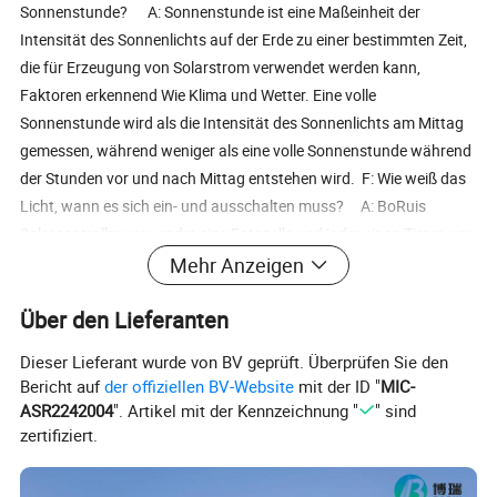
Sonnenstunde? A: Sonnenstunde ist eine Maßeinheit der
Intensität des Sonnenlichts auf der Erde zu einer bestimmten Zeit,
die für Erzeugung von Solarstrom verwendet werden kann,
Faktoren erkennend Wie Klima und Wetter. Eine volle
Sonnenstunde wird als die Intensität des Sonnenlichts am Mittag
gemessen, während weniger als eine volle Sonnenstunde während
der Stunden vor und nach Mittag entstehen wird. F: Wie weiß das
Licht, wann es sich ein- und ausschalten muss? A: BoRuis
Solarcontroller verwendet eine Fotozelle und/oder einen Timer, um
zu steuern, wann das Licht eingeschaltet wird, wenn die Sonne
Mehr Anzeigen
untergeht und sich abzuschalten, wenn die Sonne aufgeht. Die
Über den Lieferanten
Fotozelle erkennt, wenn die Sonne untergeht und wenn die Sonne
wieder aufgeht. Sun Master kann die Lampe überall von 8-14
Dieser Lieferant wurde von BV geprüft. Überprüfen Sie den
Stunden halten, und dies variiert je nach den Bedürfnissen des
Bericht auf
der offiziellen BV-Website
mit der ID "
MIC-
Kunden. Der Solarregler verwendet einen internen Timer, der für
ASR2242004
". Artikel mit der Kennzeichnung "
" sind
eine bestimmte Anzahl von Stunden voreingestellt ist, um zu
zertifiziert.
bestimmen, wann das Licht ausgeschaltet werden soll. Wenn der
Solarcontroller so eingestellt ist, dass das Licht bis zum