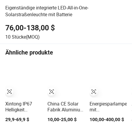
Eigenständige integrierte LED-All-in-One-
Solarstraßenleuchte mit Batterie
76,00-138,00 $
10
Stücke(MOQ)
Ähnliche produkte
Xintong IP67
China CE Solar
Energiesparlampe
Helligkeit
Fabrik Aluminium
mit
Wasserdicht
2000/1000/800/600/500W/400/300/2
Fernbedienung,
29,9-69,9 $
10,00-25,00 $
100,00-400,00 $
Außen LED
LED Sensor IP66
solarbetriebene
Solarstrompanel
Straßen
LED-