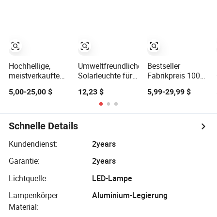
Straßenweg
Außenbereich
Straßenlampe
Gartenlampe
Alles in Einem
mit effizientem
Kamera ABS COB
Solarpanel
LED Wand Flut
Garten
Straßenlampe
Hochhellige,
Umweltfreundliche
Bestseller
meistverkaufte
Solarleuchte für
Fabrikpreis 100W
Farm-
stilvolle
200W 300 Watt
5,00-25,00 $
12,23 $
5,99-29,99 $
Wandgarten-
Außenstraßenbeleuchtung
400W 800W
Solarleuchte,
1000W Außen
wasserdicht IP65
Focos Wand
Bewegungsmelder,
Straße Solar
Schnelle Details
Großhandels-
Reflektor
Energiesparlampe,
Solarbetrieb
Kundendienst:
2years
Solar-
Flutlicht Außen
Garantie:
2years
Straßenleuchte,
LED Solar
Außen-
Flutlampe
Lichtquelle:
LED-Lampe
Solarlampe
Lampenkörper
Aluminium-Legierung
Material: