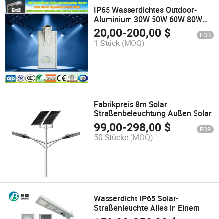
IP65 Wasserdichtes Outdoor-
Aluminium 30W 50W 60W 80W
100W Alles in einem LED-
20,00
-
200,00
$
FOB
Solarstraßenlicht
1 Stück
(MOQ)
Fabrikpreis 8m Solar
Straßenbeleuchtung Außen Solar
99,00
-
298,00
$
FOB
50 Stücke
(MOQ)
Wasserdicht IP65 Solar-
Straßenleuchte Alles in Einem