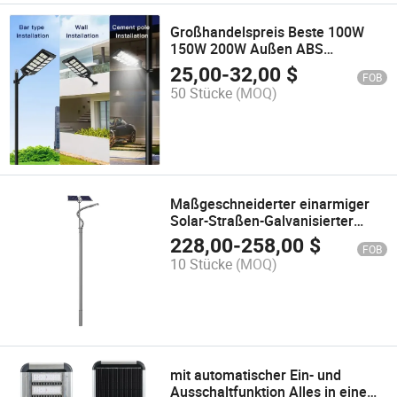
Großhandelspreis Beste 100W
150W 200W Außen ABS
Bewegungsmelder
25,00
-
32,00
$
FOB
Straßenprodukte
50 Stücke
(MOQ)
Maßgeschneiderter einarmiger
Solar-Straßen-Galvanisierter
intelligenter Stahl-Flutlicht-
228,00
-
258,00
$
FOB
Verkehrslichtmast mit CE
10 Stücke
(MOQ)
mit automatischer Ein- und
Ausschaltfunktion Alles in einem