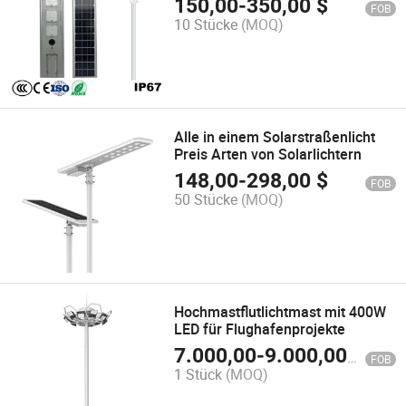
150,00
-
350,00
$
FOB
10 Stücke
(MOQ)
Alle in einem Solarstraßenlicht
Preis Arten von Solarlichtern
148,00
-
298,00
$
FOB
50 Stücke
(MOQ)
Hochmastflutlichtmast mit 400W
LED für Flughafenprojekte
7.000,00
-
9.000,00
$
FOB
1 Stück
(MOQ)