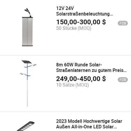
12V 24V
Solarstraßenbeleuchtung
LiFePO4 Lithiumbatterie
150,00
-
300,00
$
FOB
50 Stücke
(MOQ)
8m 60W Runde Solar-
Straßenlaternen zu gutem Preis
und bester Qualität
249,00
-
450,00
$
FOB
10 Sätze
(MOQ)
2023 Modell Hochwertige Solar
Außen All-in-One LED Solar