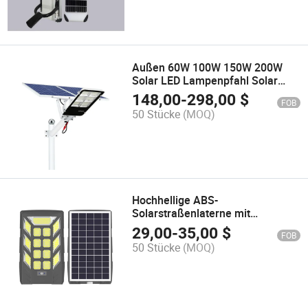
Außen 60W 100W 150W 200W
Solar LED Lampenpfahl Solar
Straßenbeleuchtung Komplettset
148,00
-
298,00
$
FOB
50 Stücke
(MOQ)
Hochhellige ABS-
Solarstraßenlaterne mit
Bewegungssensor zu
29,00
-
35,00
$
FOB
Fabrikpreisen
50 Stücke
(MOQ)