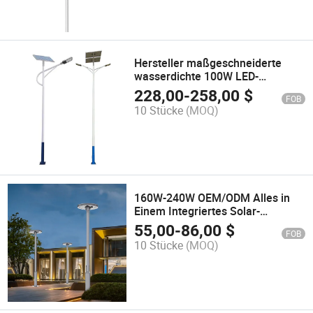
Hersteller maßgeschneiderte
wasserdichte 100W LED-
Solarstraßenlaternen
228,00
-
258,00
$
FOB
10 Stücke
(MOQ)
160W-240W OEM/ODM Alles in
Einem Integriertes Solar-
Straßenlicht Hersteller in China
55,00
-
86,00
$
FOB
10 Stücke
(MOQ)