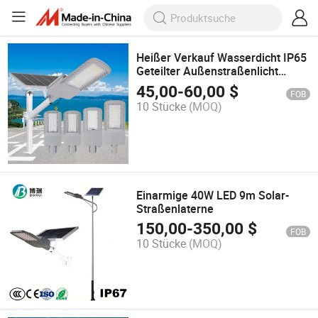
Heißer Verkauf Wasserdicht IP65
Geteilter Außenstraßenlicht
200W 500W Autobahn
45,00
-
60,00
$
FOB
Solarstraßenlicht
10 Stücke
(MOQ)
Einarmige 40W LED 9m Solar-
Straßenlaterne
150,00
-
350,00
$
FOB
10 Stücke
(MOQ)