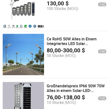
Straßenbeleuchtung
130,00
$
FOB
100 Stücke
(MOQ)
Ce RoHS 50W Alles in Einem
Integriertes LED Solar
Straßenlicht für Garten
80,00
-
300,00
$
FOB
öffentliche Beleuchtung
50 Stücke
(MOQ)
Großhandelspreis IP66 50W 70W
Alles in einem Solar-LED-
Straßenlicht
76,00
-
138,00
$
FOB
10 Stücke
(MOQ)