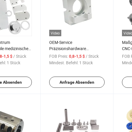
Video
Vide
ntrum
OEM-Service
Maßge
ile medizinische
Präzisionshardware
CNC-D
Zubehör
Anodisieren
Messi
/ Stück
FOB Preis:
/ Stück
FOB P
,8-1,5 $
0,8-1,5 $
ehäuse
Aluminiumlegierung Stahl
ehl:
1 Stück
Mindest. Befehl:
1 Stück
Minde
skala Anzeige
Messing Kupfer Metall CNC-
tungsteile
Fräsen Drehen Drehmaschine
Ersatzmaschinenbearbeitungsteile
e Absenden
Anfrage Absenden