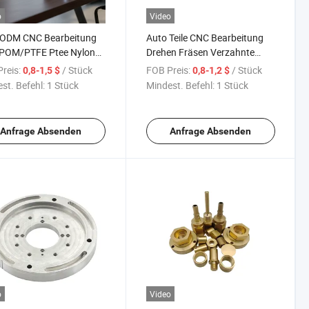
o
Video
ODM CNC Bearbeitung
Auto Teile CNC Bearbeitung
POM/PTFE Ptee Nylon
Drehen Fräsen Verzahnte
stoffteil medizinisches
Welle Befestigungselemente
reis:
/ Stück
FOB Preis:
/ Stück
0,8-1,5 $
0,8-1,2 $
ukt
Herstellung
st. Befehl:
1 Stück
Mindest. Befehl:
1 Stück
ssungsfertigung
Anfrage Absenden
Anfrage Absenden
o
Video