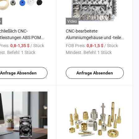
o
Video
hließlich CNC-
CNC-bearbeitete
stleistungen ABS POM
Aluminiumgehäuse und -teile
 Nylon OEM
mit Wärmeableitungsdesign
reis:
/ Stück
FOB Preis:
/ Stück
0,8-1,35 $
0,8-1,5 $
stoffzahnräder Teile
st. Befehl:
1 Stück
Mindest. Befehl:
1 Stück
beitung
Anfrage Absenden
Anfrage Absenden