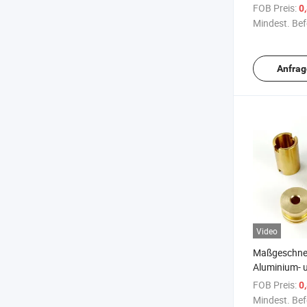
Fertigungsdi
FOB Preis:
0
Mindest. Bef
Anfrag
Video
Maßgeschne
Aluminium- 
Edelstahlmo
FOB Preis:
0
Mindest. Bef