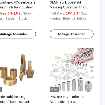
ertige CNC-bearbeitete
OEM-Fabrik Edelstahl
niumteile für industrielle
Messing Aluminium Titan
ndungen
CNC-Drehteile
reis:
/ Stück
FOB Preis:
/ Stück
0,8-2,8 $
0,8-1,2 $
st. Befehl:
1 Stück
Mindest. Befehl:
5 Stücke
Anfrage Absenden
Anfrage Absenden
o
Video
delstahl Messing
Präzise CNC-bearbeitete
nium Titan mechanische
Abstandshalter und