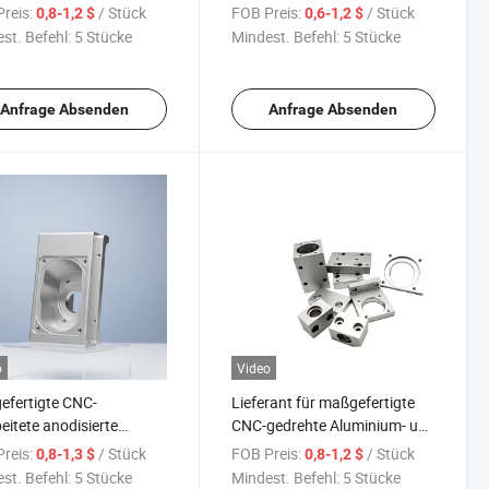
Drehteile
Unterlegscheiben für die
reis:
/ Stück
FOB Preis:
/ Stück
0,8-1,2 $
0,6-1,2 $
mechanische Montage
st. Befehl:
5 Stücke
Mindest. Befehl:
5 Stücke
Anfrage Absenden
Anfrage Absenden
o
Video
fertigte CNC-
Lieferant für maßgefertigte
eitete anodisierte
CNC-gedrehte Aluminium- und
niummechanikteile
Edelstahlteile
reis:
/ Stück
FOB Preis:
/ Stück
0,8-1,3 $
0,8-1,2 $
st. Befehl:
5 Stücke
Mindest. Befehl:
5 Stücke