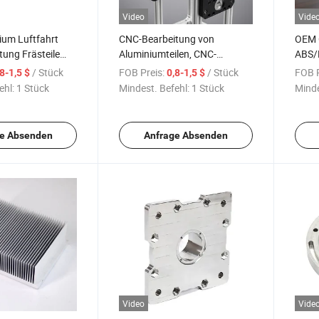
Video
Vide
ium Luftfahrt
CNC-Bearbeitung von
OEM 
ung Frästeile
Aluminiumteilen, CNC-
ABS/
Drehteile
Nichtstandardteilen,
Kunst
/ Stück
FOB Preis:
/ Stück
FOB P
,8-1,5 $
0,8-1,5 $
maßgeschneiderte
Prod
ehl:
1 Stück
Mindest. Befehl:
1 Stück
Minde
mechanische Teile, präzise
Anpa
CNC-Drehbearbeitung
e Absenden
Anfrage Absenden
Video
Vide