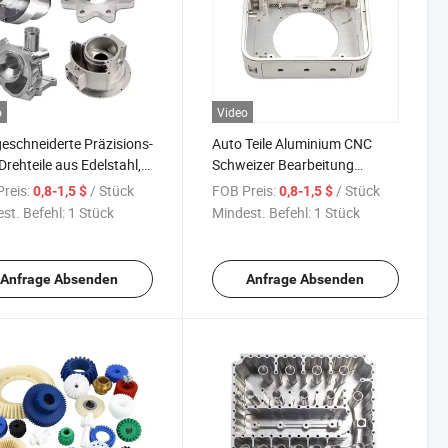
o
Video
schneiderte Präzisions-
Auto Teile Aluminium CNC
rehteile aus Edelstahl,
Schweizer Bearbeitung
ng, Aluminium
Drehteile Aluminium
reis:
/ Stück
FOB Preis:
/ Stück
0,8-1,5 $
0,8-1,5 $
Verarbeitung Fräsen
st. Befehl:
1 Stück
Mindest. Befehl:
1 Stück
Anfrage Absenden
Anfrage Absenden