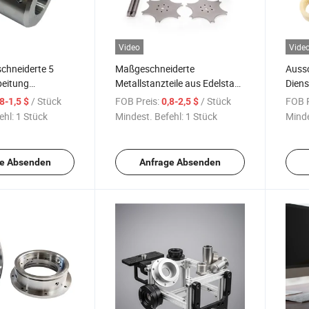
Video
Vide
hneiderte 5
Maßgeschneiderte
Aussc
eitung
Metallstanzteile aus Edelstahl
Dien
tahl Messing
und Messing
PTFE
/ Stück
FOB Preis:
/ Stück
FOB P
,8-1,5 $
0,8-2,5 $
n Auto Teile
Kunst
ehl:
1 Stück
Mindest. Befehl:
1 Stück
Minde
Bear
e Absenden
Anfrage Absenden