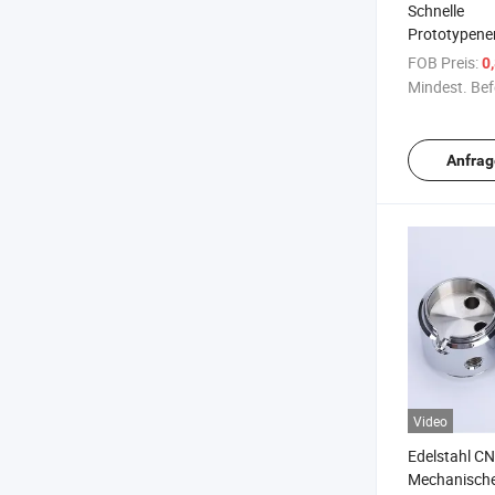
Schnelle
Prototypene
Edelstahl M
FOB Preis:
0
Wärmeableite
Mindest. Bef
Herstellung
Anfrag
Video
Edelstahl C
Mechanische