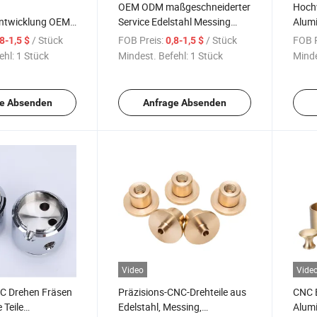
OEM ODM maßgeschneiderter
Hochw
ntwicklung OEM
Service Edelstahl Messing
Alumi
essing Aluminium
Aluminium/ Teile CNC-Fräsen
Anwe
/ Stück
FOB Preis:
/ Stück
FOB P
,8-1,5 $
0,8-1,5 $
r Kühlradiator
Fertigung
ehl:
1 Stück
Mindest. Befehl:
1 Stück
Minde
e Absenden
Anfrage Absenden
Video
Vide
NC Drehen Fräsen
Präzisions-CNC-Drehteile aus
CNC E
 Teile
Edelstahl, Messing,
Alumi