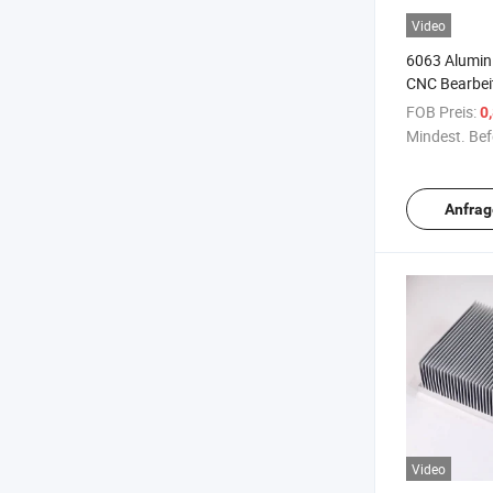
Video
6063 Alumin
CNC Bearbeit
Herstellung 
FOB Preis:
0
Mindest. Bef
Anfrag
Video