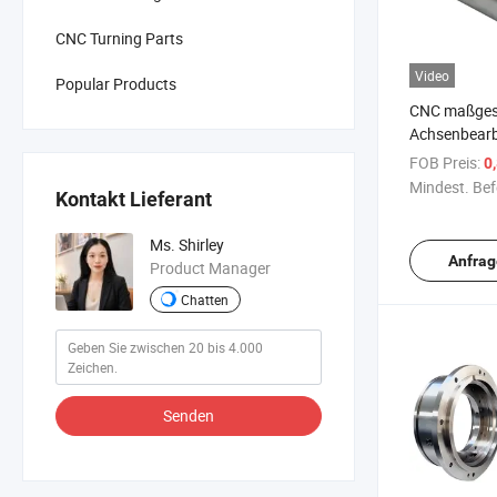
CNC Turning Parts
Video
Popular Products
CNC maßgesc
Achsenbearb
Aluminium S
FOB Preis:
0
Fräsen Drehe
Mindest. Bef
Kontakt Lieferant
Ms. Shirley
Anfrag
Product Manager
Chatten
Senden