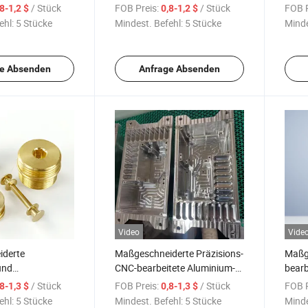
enstleistung
Aluminium, Titan,
Teile 
/ Stück
FOB Preis:
/ Stück
FOB P
,8-1,2 $
0,8-1,2 $
mechanische Teile
ehl:
5 Stücke
Mindest. Befehl:
5 Stücke
Minde
e Absenden
Anfrage Absenden
Video
Vide
iderte
Maßgeschneiderte Präzisions-
Maßge
und
CNC-bearbeitete Aluminium-
bearb
ntagehalterungen
Hohlraumgehäuseteile
Alumi
/ Stück
FOB Preis:
/ Stück
FOB P
,8-1,3 $
0,8-1,3 $
ehl:
5 Stücke
Mindest. Befehl:
5 Stücke
Minde