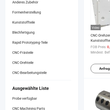
Anderes Zubehör
Formenherstellung
Kunststoffteile
Video
Blechfertigung
CNC-Drehze
Kunststoffte
Rapid Prototyping-Teile
Versorgung 
FOB Preis:
0
Kunststoffg
Mindest. Bef
CNC-Frästeile
Thermometer
CNC-Bearbei
CNC-Drehteile
Anfrag
CNC-Bearbeitungsteile
Ausgewählte Liste
Probe verfügbar
CNC Machining Parts