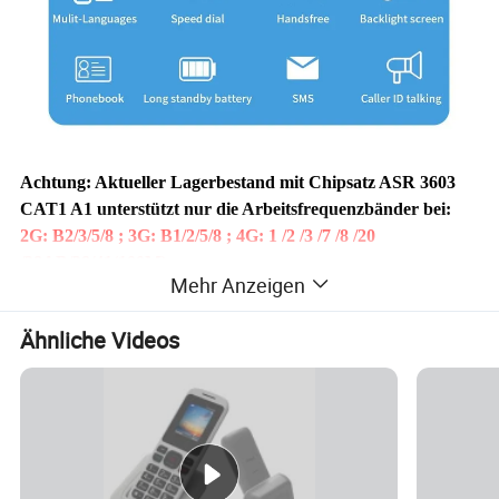
Achtung: Aktueller Lagerbestand mit Chipsatz ASR 3603
CAT1 A1 unterstützt nur die Arbeitsfrequenzbänder bei:
2G: B2/3/5/8 ; 3G: B1/2/5/8 ; 4G: 1 /2 /3 /7 /8 /20
/28AB/38/41(100M).
Mehr Anzeigen
Der Bestand ist für
die meisten asiatischen, europäischen
und afrikanischen Länder geeignet, ABER NICHT für
Ähnliche Videos
amerikanische Länder
.
Für andere Arbeitsfrequenzbänder, kontaktieren Sie uns
bitte für die Anpassung von MOQ 1000 PCS.
Produktbeschreibung