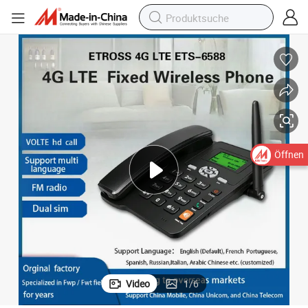
Öffnen
Video
1
/
6