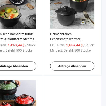
mische Backform runde
Heimgebrauch
te Auflaufform ofenfest
Lebensmittelwärmer
Suppentopf mit Deckel
Gusseisenoptik Schwarzes
reis:
/ Stück
FOB Preis:
/ Stück
1,49-2,44 $
1,49-2,44 $
Geschirr Mini
st. Befehl:
500 Stücke
Mindest. Befehl:
500 Stücke
Keramikauflaufform
Anfrage Absenden
Anfrage Absenden