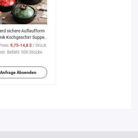
o
rd sichere Auflaufform
ik Kochgeschirr Suppen
pf Topf mit Deckel
reis:
/ Stück
9,75-14,8 $
st. Befehl:
500 Stücke
Anfrage Absenden