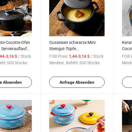
ini-Cocotte-Ofen
Gusseisen schwarze Mini-
Kera
 Servierauflauf
Steingut-Töpfe
Cocot
 Deckel
Küchenutensilien Keramische
Mini 
/ Stück
FOB Preis:
/ Stück
FOB P
,44-3,16 $
1,44-3,16 $
runde Auflaufform
ehl:
500 Stücke
Mindest. Befehl:
500 Stücke
Minde
e Absenden
Anfrage Absenden