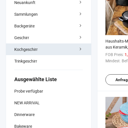
Neuankunft
Sammlungen
Backgeräte
Geschirr
Haushalts-M
aus Keramik,
Kochgeschirr
mit Griff und
FOB Preis:
1
Mindest. Bef
Trinkgeschirr
Ausgewählte Liste
Anfrag
Probe verfügbar
NEW ARRIVAL
Dinnerware
Bakeware