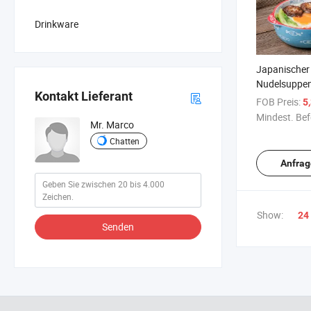
Drinkware
Japanischer
Nudelsuppen
Kontakt Lieferant
Deckel und G
FOB Preis:
5
Mindest. Bef
Mr. Marco
Chatten
Anfrag
Show:
24
Senden