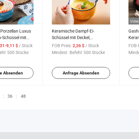
Vide
 Porzellan Luxus
Keramische Dampf-Ei-
Gashe
-Schüssel mit
Schüssel mit Deckel,
Keram
riff
Haushaltsbackgeschirr,
Einto
/ Stück
FOB Preis:
/ Stück
FOB P
,31-9,11 $
2,26 $
Puddingbecher, Dessert
ehl:
500 Stücke
Mindest. Befehl:
500 Stücke
Minde
e Absenden
Anfrage Absenden
36
48