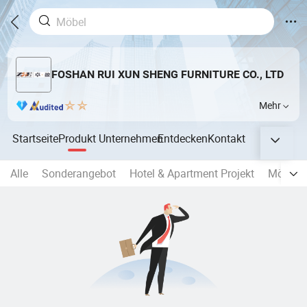
FOSHAN RUI XUN SHENG FURNITURE CO., LTD
Mehr
Startseite
Produkt
Unternehmen
Entdecken
Kontakt
Alle
Sonderangebot
Hotel & Apartment Projekt
Möbel I