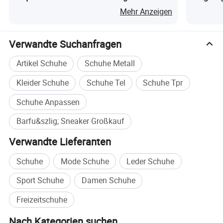
Verschleißfest Herren Sport Kletterschuhe
Sportfußb
Mehr Anzeigen
Zehenbe
Verwandte Suchanfragen
Artikel Schuhe
Schuhe Metall
Kleider Schuhe
Schuhe Tel
Schuhe Tpr
Schuhe Anpassen
Barfu&szlig; Sneaker Großkauf
Verwandte Lieferanten
Schuhe
Mode Schuhe
Leder Schuhe
Sport Schuhe
Damen Schuhe
Freizeitschuhe
Nach Kategorien suchen