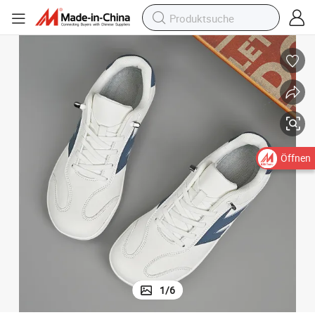
Öffnen
1
/
6