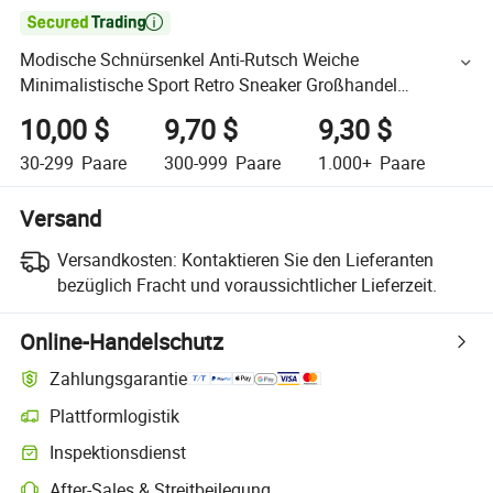

Modische Schnürsenkel Anti-Rutsch Weiche
Minimalistische Sport Retro Sneaker Großhandel
Anpassbare Flache Null-Drop Sohle Laufende Breite
10,00 $
9,70 $
9,30 $
Barfuß Sneaker
30-299
Paare
300-999
Paare
1.000+
Paare
Versand
Versandkosten:
Kontaktieren Sie den Lieferanten
bezüglich Fracht und voraussichtlicher Lieferzeit.
Online-Handelschutz
Zahlungsgarantie
Plattformlogistik
Inspektionsdienst
After-Sales & Streitbeilegung