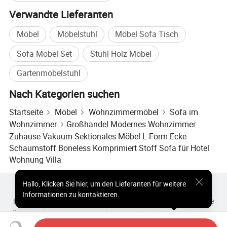
Verwandte Lieferanten
Möbel
Möbelstuhl
Möbel Sofa Tisch
Sofa Möbel Set
Stuhl Holz Möbel
Gartenmöbelstuhl
Nach Kategorien suchen
Startseite
Möbel
Wohnzimmermöbel
Sofa im
Wohnzimmer
Großhandel Modernes Wohnzimmer
Zuhause Vakuum Sektionales Möbel L-Form Ecke
Schaumstoff Boneless Komprimiert Stoff Sofa für Hotel
Wohnung Villa
Hallo
,
Klicken Sie hier, um den Lieferanten für weitere
Heiße Produkte
Heiße Produkte Preis
Informationen zu kontaktieren.
Heiße Großhandelsprodukte
Star-Käufer
PC-Site
Einblicke
Über uns
Nutzungsvertrag
Datenschutzerklärung
Kontakt