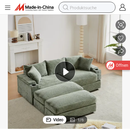
Form Ecke Schaumstoff Boneless Komprimiert Stoff Sofa für Hotel Wo
Großhandel Modernes Wohnzimmer Zuhause Vakuum Sektionales Möbel L-
Öffnen
Video
1
/
6