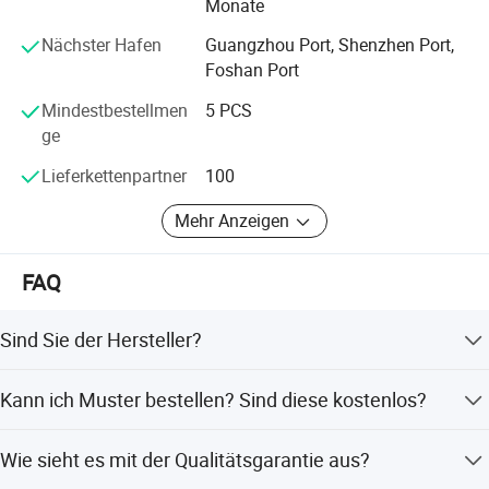
Monate
Nächster Hafen
Guangzhou Port, Shenzhen Port,
Foshan Port
Mindestbestellmen
5 PCS
ge
Lieferkettenpartner
100
Mehr Anzeigen
FAQ
Sind Sie der Hersteller?
Ja, wir sind eine der führenden Möbelmarken in China mit
Kann ich Muster bestellen? Sind diese kostenlos?
mehr als 2300 Mitarbeitern und einem
Gesamtproduktionswert von 1 Milliarde RMB im Jahr
Ja, wir nehmen Musterbestellungen entgegen. Für Muster
2022. Wir freuen uns über Ihren Besuch.
Wie sieht es mit der Qualitätsgarantie aus?
fallen Gebühren an, diese werden jedoch bei einer