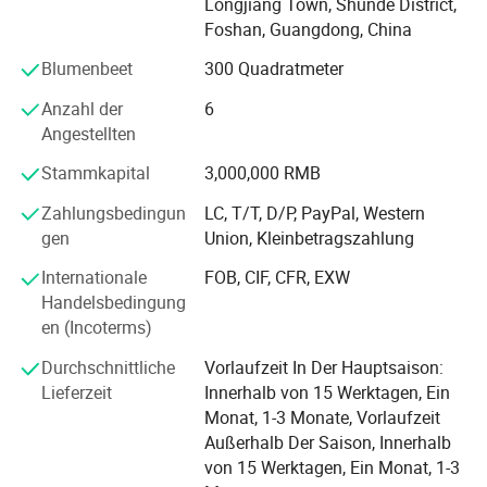
Longjiang Town, Shunde District,
dieser Stuhl viel Platz für Ganzkörperentspannung. Ob Sie
Matratzen, Couchtische, Esstische, Essstühle, Freizeit-
Foshan, Guangdong, China
sitzen oder liegen, genießen Sie vollen Komfort, ohne sich
Stühle, Etc.
zu beengt fühlen, und sind damit ideal für gemütliche
Blumenbeet
300 Quadratmeter
Momente zu Hause.
"Kufanda"Einhaltung der Geschäftsphilosophie
"Preisvorteil, Qualitätssicherung, Service zuerst" und bieten
Anzahl der
6
Ergonomische Unterstützung:
Die wellenförmigen
Kunden mit kostengünstigen Produkten durch Innovation,
Angestellten
Konturen des Sitzes sowie die konkave, geschwungene
Kostenoptimierung und Service-Level-Verbesserung
Rückenlehne tragen sanft zum Körperbau bei. Dieses
Stammkapital
3,000,000 RMB
durchdachte Design sorgt für engen, vollen Halt und passt
derzeit werden die Produkte des Unternehmens nach
Zahlungsbedingun
LC, T/T, D/P, PayPal, Western
sich perfekt der Körperform und Dichte an und sorgt so für
Europa, Amerika, Südostasien, dem Nahen Osten und
ein anschmiegsam anliegendes Tragegefühl.
gen
Union, Kleinbetragszahlung
anderen Regionen exportiert, Und wir bauen weiterhin neue
Märkte und Produktlinien aus, um unseren Kunden
Internationale
FOB, CIF, CFR, EXW
diversifizierte und personalisierte Dienstleistungen zu
Handelsbedingung
bieten.
en (Incoterms)
Durchschnittliche
Vorlaufzeit In Der Hauptsaison:
Lieferzeit
Innerhalb von 15 Werktagen, Ein
Monat, 1-3 Monate, Vorlaufzeit
Außerhalb Der Saison, Innerhalb
von 15 Werktagen, Ein Monat, 1-3