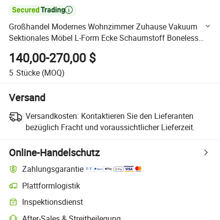

Großhandel Modernes Wohnzimmer Zuhause Vakuum
Sektionales Möbel L-Form Ecke Schaumstoff Boneless
Komprimiert Stoff Sofa für Hotel Wohnung Villa
140,00-270,00 $
5
Stücke
(MOQ)
Versand
Versandkosten:
Kontaktieren Sie den Lieferanten
bezüglich Fracht und voraussichtlicher Lieferzeit.
Online-Handelschutz
Zahlungsgarantie
Plattformlogistik
Klarere Sendungsverfolgung mit plattformunterstützter Logistik
Inspektionsdienst
Optionale Vorabinspektion zur Überprüfung von Qualität und Menge
After-Sales & Streitbeilegung