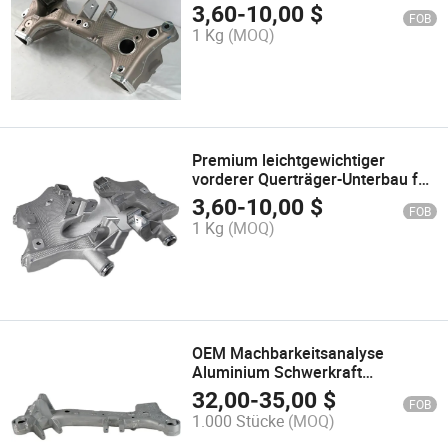
Trägersystem für einfachen
3,60
-
10,00
$
FOB
Transport
1 Kg
(MOQ)
Premium leichtgewichtiger
vorderer Querträger-Unterbau für
den Automobilgebrauch
3,60
-
10,00
$
FOB
1 Kg
(MOQ)
OEM Machbarkeitsanalyse
Aluminium Schwerkraft
Niederdruck Hochdruck
32,00
-
35,00
$
FOB
Druckguss CNC
1.000 Stücke
(MOQ)
Präzisionsbearbeitung