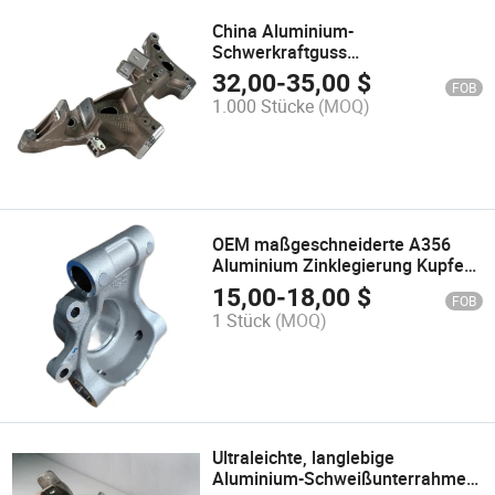
China Aluminium-
Schwerkraftguss
Niederdruckguss CNC-
32,00
-
35,00
$
FOB
Präzisionsbearbeitung
1.000 Stücke
(MOQ)
Machbarkeit für
Aufhängungsunterrahmen
OEM maßgeschneiderte A356
Aluminium Zinklegierung Kupfer
Magnesium Bronze Magnesium
15,00
-
18,00
$
FOB
Druckguss/Schwerkraftguss Teile
1 Stück
(MOQ)
von Autoteilen
Ultraleichte, langlebige
Aluminium-Schweißunterrahmen-