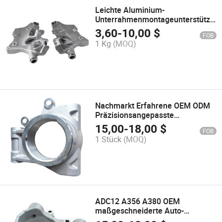
Leichte Aluminium-
Unterrahmenmontageunterstützun
für Elektroautos
3,60
-
10,00
$
FOB
1 Kg
(MOQ)
Nachmarkt Erfahrene OEM ODM
Präzisionsangepasste
Lenkgetriebe-Gussstück Auto
15,00
-
18,00
$
FOB
Teile von Lenkknuckle
1 Stück
(MOQ)
ADC12 A356 A380 OEM
maßgeschneiderte Auto-
Ersatzteile für die