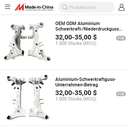
OEM ODM Aluminium
Schwerkraft-/Niederdruckguss
CNC-Präzisionsbearbeitung
32,00
-
35,00
$
FOB
Machbarkeit für
1.000 Stücke
(MOQ)
Aufhängungsunterrahmen
Aluminium-Schwerkraftguss-
Unterrahmen-Betrag
32,00
-
35,00
$
FOB
1.000 Stücke
(MOQ)