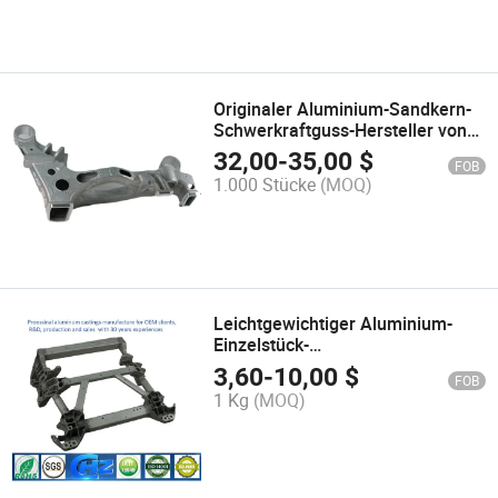
Originaler Aluminium-Sandkern-
Schwerkraftguss-Hersteller von
Autoteilen Vorderachsen-
32,00
-
35,00
$
FOB
Unterrahmen
1.000 Stücke
(MOQ)
Leichtgewichtiger Aluminium-
Einzelstück-
Aufhängungsunterrahmen mit
3,60
-
10,00
$
FOB
Hochleistungsfunktion
1 Kg
(MOQ)