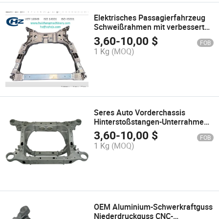
Elektrisches Passagierfahrzeug
Schweißrahmen mit verbesserter
Sicherheit
3,60
-
10,00
$
FOB
1 Kg
(MOQ)
Seres Auto Vorderchassis
Hinterstoßstangen-Unterrahmen-
Guss
3,60
-
10,00
$
FOB
1 Kg
(MOQ)
OEM Aluminium-Schwerkraftguss
Niederdruckguss CNC-