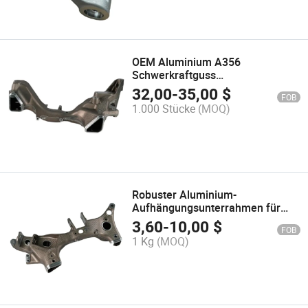
OEM Aluminium A356
Schwerkraftguss
Niederdruckguss CNC-
32,00
-
35,00
$
FOB
Präzisionsbearbeitung
1.000 Stücke
(MOQ)
Machbarkeit für
Aufhängungsunterrahmen
Robuster Aluminium-
Aufhängungsunterrahmen für
verbesserte Fahrzeugleistung
3,60
-
10,00
$
FOB
1 Kg
(MOQ)