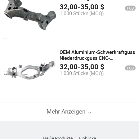
Präzisionsbearbeitung
32,00
-
35,00
$
FOB
Machbarkeit für Unterrahmen
1.000 Stücke
(MOQ)
OEM Aluminium-Schwerkraftguss
Niederdruckguss CNC-
Präzisionsbearbeitung
32,00
-
35,00
$
FOB
Machbarkeit für
1.000 Stücke
(MOQ)
Aufhängungsunterrahmen
Mehr Anzeigen
Heiße Produkte
Einblicke