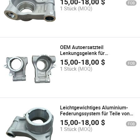
15,00
-
18,00
$
FOB
Lenkungsgelenke aus Aluminium,
1 Stück
(MOQ)
Zinklegierung, Kupfer, Bronze,
Eisen, Magnesium, Metall-
Druckguss, Squeeze-Guss Teile
OEM Autoersatzteil
Lenkungsgelenk für
Fahrgestellsystem A356
15,00
-
18,00
$
FOB
Aluminiumguss
1 Stück
(MOQ)
Leichtgewichtiges Aluminium-
Federungssystem für Teile von
Elektrofahrzeugen
15,00
-
18,00
$
FOB
1 Stück
(MOQ)