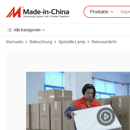
Produkte
Alle Kategorien
Startseite
Beleuchtung
Spezielle Lamp
Reinraumlicht
Produktbilder von Explosionsgeschützte 26W 2860lms weiße CB-Dec