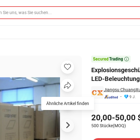
kenindustrie-LED-Beleuchtung

Explosionsgesch
LED-Beleuchtung
Jiangsu ChuangXu 
9 J.
Ähnliche Artikel finden
Preisgestaltung
20,00-50,00 
500 Stücke(MOQ)
Kontakt Lieferant