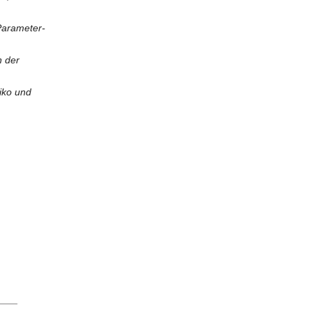
 Parameter-
n der
iko und