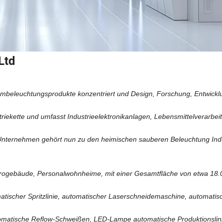
Ltd
aumbeleuchtungsprodukte konzentriert und Design, Forschung, Entwick
riekette und umfasst Industrieelektronikanlagen, Lebensmittelverarbei
as Unternehmen gehört nun zu den heimischen sauberen Beleuchtung Ind
rogebäude, Personalwohnheime, mit einer Gesamtfläche von etwa 18.
tischer Spritzlinie, automatischer Laserschneidemaschine, automatis
atische Reflow-Schweißen, LED-Lampe automatische Produktionslinie