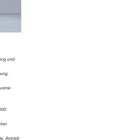
lung und
tung,
ustrie
000
cher
, Antrieb