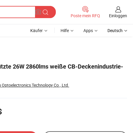
Einloggen
Poste mein RFQ
Käufer
Hilfe
Apps
Deutsch
ützte 26W 2860lms weiße CB-Deckenindustrie-
Optoelectronics Technology Co., Ltd.
$