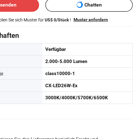
bsenden
Chatten
len Sie sich Muster für
!
Muster anfordern
US$ 0/Stück
haften
Verfügbar
2.000-5.000 Lumen
ät
class10000-1
CX-LED26W-Ex
3000K/4000K/5700K/6500K
tieren Sie den Lieferanten bezüglich Fracht und