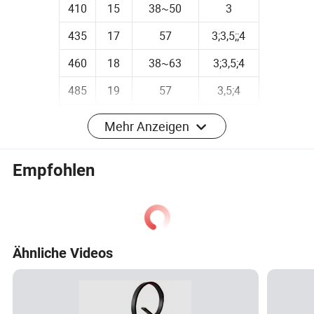
410
15
38~50
3
435
17
57
3;3,5;;4
460
18
38~63
3;3,5;4
485
19
57
3,5;4
510
20
44~70
3,5;4;5
Mehr Anzeigen
535
21
63-70
3,5;4;5
Empfohlen
560
22
54~89
4;5;6
585
23
79~90
4;5;6
610
24
63~108
4;5;6
Ähnliche Videos
660
26
86~115
5;6;7;8
710
28
100~130
5,6,78
760
30
120~135
6,7,8,10,12