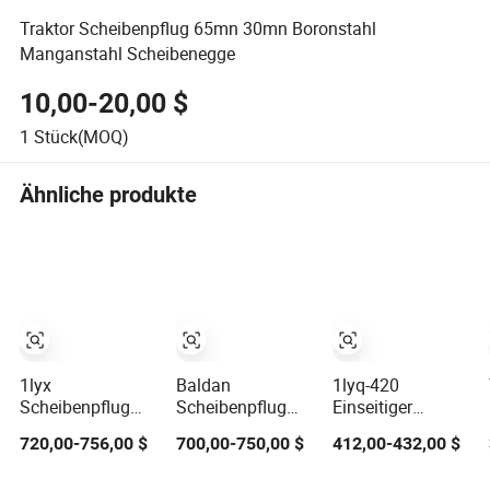
Traktor Scheibenpflug 65mn 30mn Boronstahl
Manganstahl Scheibenegge
10,00-20,00 $
1
Stück(MOQ)
Ähnliche produkte
1lyx
Baldan
1lyq-420
Scheibenpflug
Scheibenpflug
Einseitiger
Einfacher Einbau
Fisch 3
Scheibenpflug
720,00-756,00 $
700,00-750,00 $
412,00-432,00 $
Vollständig
Scheibenpflug
Dreipunktanbau
Montiert mit
Landwirtschaftliche
35HP 50HP für