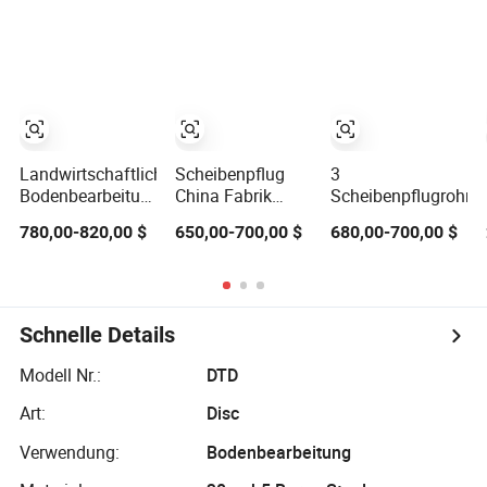
Traktor 80HP
Geräte
Traktor Einfach
100HP Alle Arten
Agrarmaschinen
zu bedienen
von Böden
Traktor montiert
Landwirtschaftliche
Scheibenpflug
3
Bodenbearbeitungsmaschinen
China Fabrik
Scheibenpflugrohrt
Pflug
Scheibenpflug
780,00-820,00 $
650,00-700,00 $
680,00-700,00 $
Landwirtschaftliche
Hersteller Traktor
Maschine 3
Landwirtschaftliche
Scheiben-
Geräte
Doppelpflug
Schnelle Details
Modell Nr.:
DTD
Art:
Disc
Verwendung:
Bodenbearbeitung