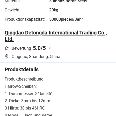
Material:
30mnb5 Boron Steel
Gewicht:
20kg
Produktionskapazität:
50000pieces/Jahr
Qingdao Detongda International Trading Co.,
Ltd.
5.0
/5
Bewertung
Qingdao, Shandong, China
Produktdetails
Produktbeschreibung
Harrow-Scheiben:
1. Durchmesser: 3'' bis 36''
2. Dicke: 3mm bis 12mm
3 Härte: 38 bis 46HRC
4 Modell: Flach und Kerbe