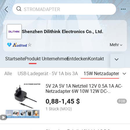
Shenzhen Dilithink Electronics Co., Ltd.
Mehr
Startseite
Produkt
Unternehmen
Entdecken
Kontakt
Alle
USB-Ladegerät - 5V 1A bis 3A
15W Netzadapter
18
5V 2A 5V 1A Netzteil 12V 0.5A 1A AC-
Netzadapter 6W 10W 12W DC-
Stromversorgung für LED-Licht mit CE
0,88
-
1,45
$
GS Ukca PSE UL cUL FCC C-Tick SAA
FOB
RoHS AC-Adapter
1 Stück
(MOQ)