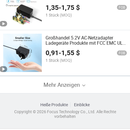
Kcc SAA C-Tick UL FCC 18 Volt AC
1,35
-
1,75
$
Adapter 12V 1.25A Netzadapter
FOB
1 Stück
(MOQ)
Großhandel 5.2V AC-Netzadapter
Ladegeräte Produkte mit FCC EMC UL
cUL PSE Kc Kcc SAA C-Tick
0,91
-
1,55
$
Netzadapter Fabrik 12V 1A RoHS AC-
FOB
Adapter
1 Stück
(MOQ)
Mehr Anzeigen
Heiße Produkte
Einblicke
Copyright © 2026 Focus Technology Co., Ltd. Alle Rechte
vorbehalten