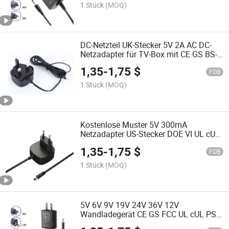
1 Stück
(MOQ)
DC-Netzteil UK-Stecker 5V 2A AC DC-
Netzadapter für TV-Box mit CE GS BS-
Zertifikat für Europa Kostenlose Muster
1,35
-
1,75
$
FOB
1 Stück
(MOQ)
Kostenlose Muster 5V 300mA
Netzadapter US-Stecker DOE VI UL cUL
FCC Universeller Netzadapter für
1,35
-
1,75
$
WLAN-Router DC-Adapter
FOB
1 Stück
(MOQ)
5V 6V 9V 19V 24V 36V 12V
Wandladegerät CE GS FCC UL cUL PSE
Kc Kcc RoHS C-Tick SAA AC/DC