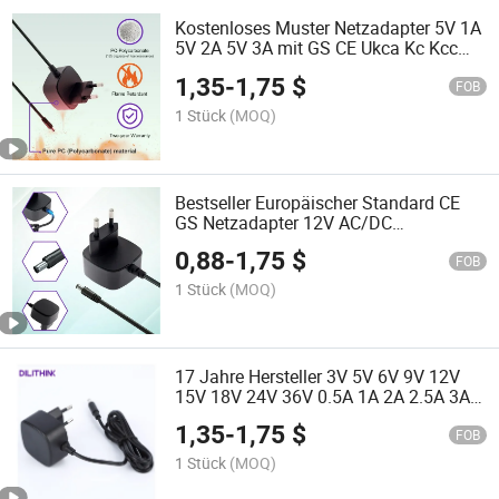
Kostenloses Muster Netzadapter 5V 1A
5V 2A 5V 3A mit GS CE Ukca Kc Kcc
PSE UL FCC C-Tick SAA RoHS 12V DC
1,35
-
1,75
$
Backup-Batterie für CCTV
FOB
1 Stück
(MOQ)
Bestseller Europäischer Standard CE
GS Netzadapter 12V AC/DC
Netzadapter Stromversorgung PSE UL
0,88
-
1,75
$
FCC SAA C-Tick RoHS 5W 6W 10W
FOB
12W 15W Netzadapter 5V 2A
1 Stück
(MOQ)
17 Jahre Hersteller 3V 5V 6V 9V 12V
15V 18V 24V 36V 0.5A 1A 2A 2.5A 3A
5A 8A 10 UL cUL FCC GS Ukca CE PSE
1,35
-
1,75
$
SAA C-Tick CB Schaltnetzteil AC
FOB
Adapter
1 Stück
(MOQ)