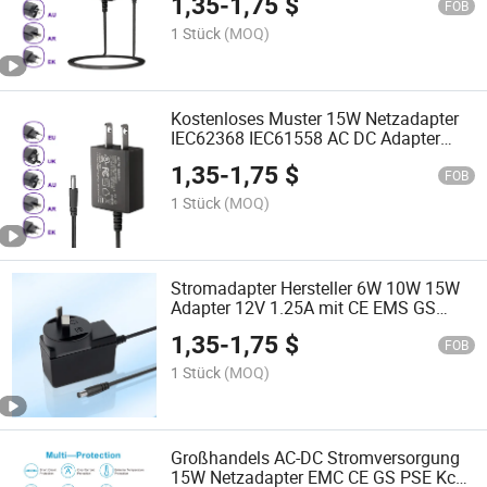
1,35
-
1,75
$
Netzadapter 12V 1A 2A 3A 4A
FOB
Stromversorgungsladegerät für TV-Box
1 Stück
(MOQ)
Kostenloses Muster 15W Netzadapter
IEC62368 IEC61558 AC DC Adapter
PSE UL FCC CE GS C-Tick SAA RoHS
1,35
-
1,75
$
AC Adapter
FOB
1 Stück
(MOQ)
Stromadapter Hersteller 6W 10W 15W
Adapter 12V 1.25A mit CE EMS GS
Ukca FCC UL cUL SAA C-Tick PSE und
1,35
-
1,75
$
Kc Stromversorgung Adapter
FOB
Kostenloses Muster RoHS AC Adapter
1 Stück
(MOQ)
Großhandels AC-DC Stromversorgung
15W Netzadapter EMC CE GS PSE Kc