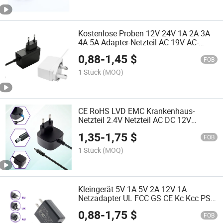
Kostenlose Proben 12V 24V 1A 2A 3A
4A 5A Adapter-Netzteil AC 19V AC-
Adapter für Robotersauger Universeller
0,88
-
1,45
$
Stecker Reise-Netzadapter mit UL FCC
FOB
GS CE SAA Kc PSE
1 Stück
(MOQ)
CE RoHS LVD EMC Krankenhaus-
Netzteil 2.4V Netzteil AC DC 12V
Europäisches Netzteil mit Kabel
1,35
-
1,75
$
Kostenlose Muster 3PCS Sind
FOB
verfügbar
1 Stück
(MOQ)
Kleingerät 5V 1A 5V 2A 12V 1A
Netzadapter UL FCC GS CE Kc Kcc PSE
SAA C-Tick Netzteil Kostenlose Muster
0,88
-
1,75
$
FOB