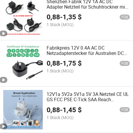
Shenzhen Fabrik 12V 1A AC DC
Adapter Netzteil für Schuhtrockner mit
UL FCC Zertifikat
0,88
-
1,35
$
FOB
1 Stück
(MOQ)
Fabrikpreis 12V 0.4A AC DC
Netzadapterstecker für Australien DC
Stromversorgung mit SAA-Zertifikat
0,88
-
1,75
$
FOB
1 Stück
(MOQ)
12V1a 5V2a 5V1a 5V 3A Netzteil CE UL
GS FCC PSE C-Tick SAA Reach
Stromversorgung und Batterieladegerät
0,88
-
1,45
$
Kc Kcc AC/DC Netzadapter
FOB
1 Stück
(MOQ)