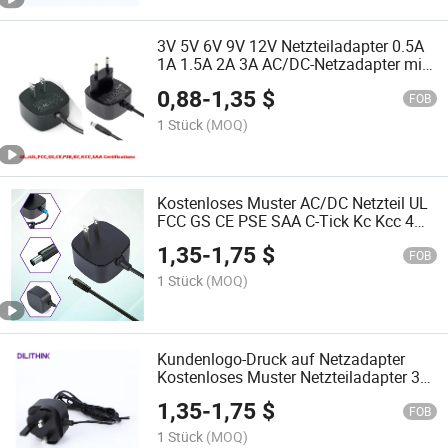
3V 5V 6V 9V 12V Netzteiladapter 0.5A
1A 1.5A 2A 3A AC/DC-Netzadapter mit
UL FCC 6 Energieeffizienz PSE CE GS
0,88
-
1,35
$
Kc Kcc C-Tick SAA RoHS Reach AC-
FOB
Adapter
1 Stück
(MOQ)
Kostenloses Muster AC/DC Netzteil UL
FCC GS CE PSE SAA C-Tick Kc Kcc 4W
5W 12W 15W 5V 6V 9V 12V 15V 24V
1,35
-
1,75
$
48V AC DC Netzteil
FOB
1 Stück
(MOQ)
Kundenlogo-Druck auf Netzadapter
Kostenloses Muster Netzteiladapter 3W
5W 6W 9W 12W 15W mit CE Ukca GS
1,35
-
1,75
$
UL FCC PSE C-Tick SAA RoHS AC/DC
FOB
Netzadapter
1 Stück
(MOQ)