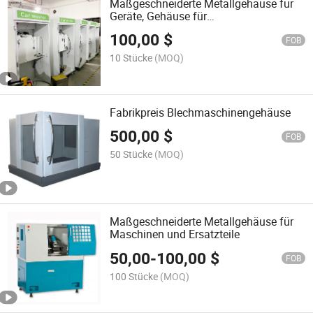
Maßgeschneiderte Metallgehäuse für
Geräte, Gehäuse für
Autowaschanlagen,
100,00
$
Verkaufsmaschinenhülle
FOB
10 Stücke
(MOQ)
Fabrikpreis Blechmaschinengehäuse
500,00
$
FOB
50 Stücke
(MOQ)
Maßgeschneiderte Metallgehäuse für
Maschinen und Ersatzteile
50,00
-
100,00
$
FOB
100 Stücke
(MOQ)