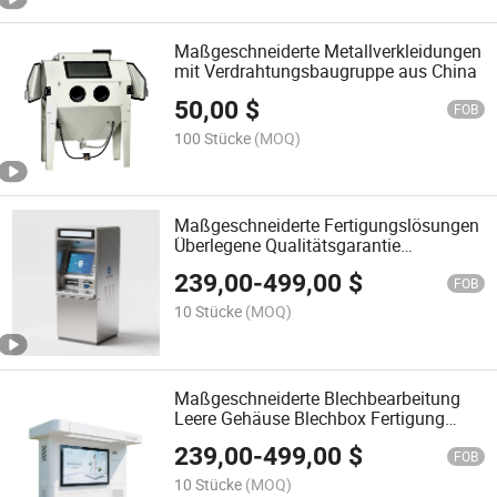
Maßgeschneiderte Metallverkleidungen
mit Verdrahtungsbaugruppe aus China
50,00
$
FOB
100 Stücke
(MOQ)
Maßgeschneiderte Fertigungslösungen
Überlegene Qualitätsgarantie
Maßgeschneiderte Blechbearbeitung
239,00
-
499,00
$
Zahlungskiosk
FOB
10 Stücke
(MOQ)
Maßgeschneiderte Blechbearbeitung
Leere Gehäuse Blechbox Fertigung
Kiosk
239,00
-
499,00
$
FOB
10 Stücke
(MOQ)