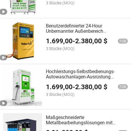
3 Stücke
(MOQ)
Benutzerdefinierter 24-Hour
Unbemannter Außenbereich
Selbstbedienung Hochdruck-
1.699,00
-
2.380,00
$
Autowaschanlage
FOB
3 Stücke
(MOQ)
Hochleistungs-Selbstbedienungs-
Autowaschanlagen-Ausrüstung
Automatische Waschmaschine
1.699,00
-
2.380,00
$
FOB
3 Stücke
(MOQ)
Maßgeschneiderte
Metallbearbeitungslösungen mit
fortschrittlicher Laserschneidtechnik