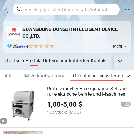
GUANGDONG DONGJI INTELLIGENT DEVICE
CO.,LTD.
Mehr
Startseite
Produkt
Unternehmen
Entdecken
Kontakt
Alle
ODM Verkaufsautomat
Öffentliche Dienstterminals
Professioneller Blechgehäuse-Schrank
für elektrische Geräte und Maschinen
1,00
-
5,00
$
FOB
100 Stücke
(MOQ)