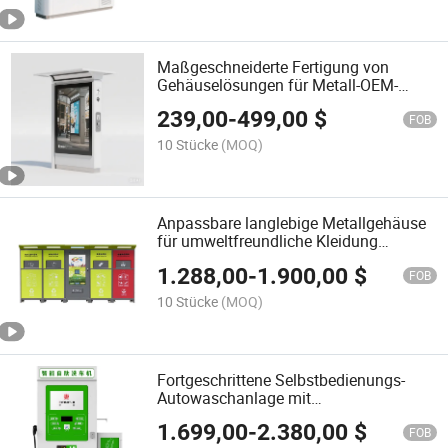
Maßgeschneiderte Fertigung von
Gehäuselösungen für Metall-OEM-
Kioske
239,00
-
499,00
$
FOB
10 Stücke
(MOQ)
Anpassbare langlebige Metallgehäuse
für umweltfreundliche Kleidung
Recycling Solutions bin
1.288,00
-
1.900,00
$
FOB
10 Stücke
(MOQ)
Fortgeschrittene Selbstbedienungs-
Autowaschanlage mit
Hochdrucktechnologie
1.699,00
-
2.380,00
$
FOB