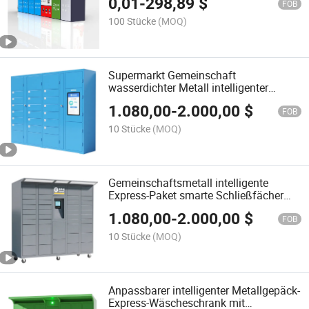
0,01
-
298,89
$
FOB
100 Stücke
(MOQ)
Supermarkt Gemeinschaft
wasserdichter Metall intelligenter
smarter Schließfach
1.080,00
-
2.000,00
$
Aufbewahrungsschrank Paketbox
FOB
10 Stücke
(MOQ)
Gemeinschaftsmetall intelligente
Express-Paket smarte Schließfächer
Aufbewahrungsschrank smarte
1.080,00
-
2.000,00
$
Paketboxen
FOB
10 Stücke
(MOQ)
Anpassbarer intelligenter Metallgepäck-
Express-Wäscheschrank mit