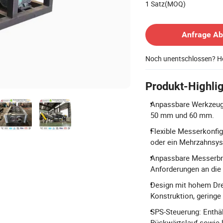
1 Satz(MOQ)
Kontakt Lieferant
Anfrage A
Noch unentschlossen? Ho
Produkt-Highli
Anpassbare Werkzeugs
50 mm und 60 mm.
Flexible Messerkonfig
oder ein Mehrzahnsys
Anpassbare Messerbre
Anforderungen an die
Design mit hohem Dre
Konstruktion, gering
SPS-Steuerung: Enthäl
Rückwärtslauf sowie 