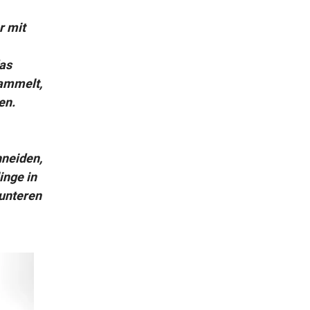
r mit
das
sammelt,
en.
hneiden,
inge in
 unteren