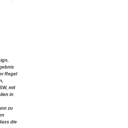
ign,
rgebnis
er Regel
n,
SW, mit
lien in
ann zu
en
dass die