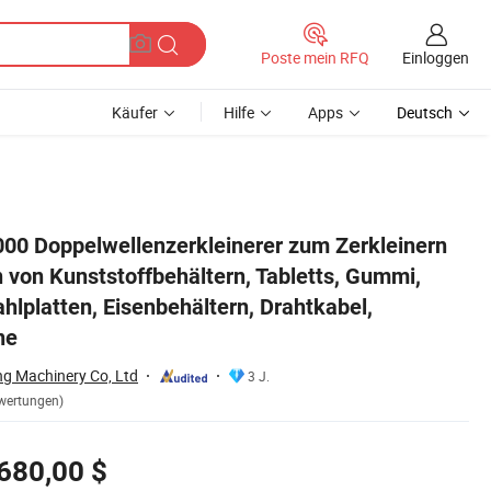
Einloggen
Poste mein RFQ
Käufer
Hilfe
Apps
Deutsch
Reifen, Schrottstahlplatten, Eisenbehältern, Drahtkabel, Recyclingmasch
1000 Doppelwellenzerkleinerer zum Zerkleinern
 von Kunststoffbehältern, Tabletts, Gummi,
ahlplatten, Eisenbehältern, Drahtkabel,
ne
ng Machinery Co, Ltd
3 J.
wertungen)
680,00 $