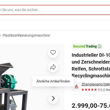
Plastikzerkleinerungsmaschine
 Zerkleinern und Zerschneiden von Kunststoffbehältern, Tabletts, Gummi, 

Industrieller Dl-
und Zerschneiden
Reifen, Schrottst
Recyclingmaschi
Ähnliche Artikel finden
Zhangjiagang Deli
5.0
(2 Be
Preisgestaltung
2.999,00-75.