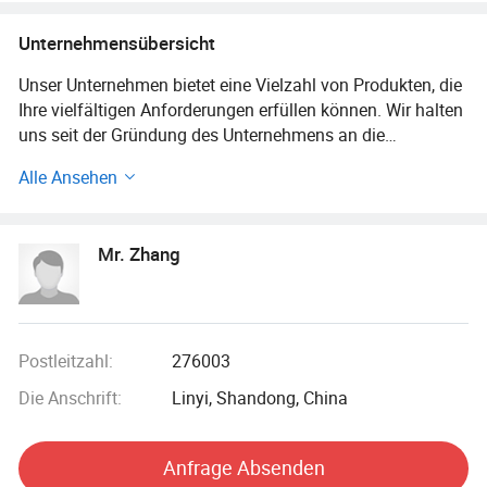
Unternehmensübersicht
Unser Unternehmen bietet eine Vielzahl von Produkten, die
Ihre vielfältigen Anforderungen erfüllen können. Wir halten
uns seit der Gründung des Unternehmens an die
Managementprinzipien "Qualität zuerst, Kunde zuerst und
Alle Ansehen
kreditbasiert" und tun immer unser Bestes, um die
potenziellen Bedürfnisse unserer Kunden zu befriedigen.
Unser Unternehmen ist aufrichtig bereit, mit Unternehmen
Mr. Zhang
aus der ganzen Welt zusammenzuarbeiten, um eine Win-
Win-Situation zu realisieren, da sich der Trend der
wirtschaftlichen Globalisierung mit unwiderstehlicher Kraft
entwickelt hat.
Postleitzahl:
276003
Wir haben 15 Mitarbeiter Vertriebsteam, um unseren
Die Anschrift:
Linyi, Shandong, China
Kunden mit guter Qualität und wettbewerbsfähigen Preis
zu dienen. 3 QC um unsere Qualität immer gleich zu halten
wie die Anforderungen des Kunden.
Anfrage Absenden