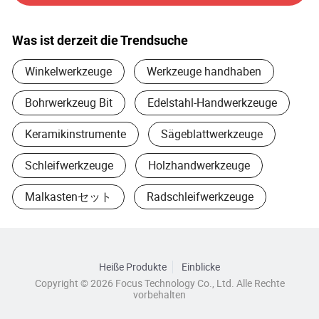
Unsere Produkte sind hauptsächlich wie folgt:
Was ist derzeit die Trendsuche
1. Funkenfreie Werkzeuge, Messingartikel, Kupferartikel.
Winkelwerkzeuge
Werkzeuge handhaben
2. Isolierte Gegenstände, wie isolierte Zange, isolierte
Schraubendreher, isolierte verstellbare
Bohrwerkzeug Bit
Edelstahl-Handwerkzeuge
Schraubenschlüssel.
Keramikinstrumente
Sägeblattwerkzeuge
3. Stahl Handwerkzeuge, einschließlich Hämmer, Zangen,
Meißel, Schlüssel, Und andere Werkzeuge, insgesamt etwa
Schleifwerkzeuge
Holzhandwerkzeuge
400 Elemente.
Malkastenセット
Radschleifwerkzeuge
4. Baustoffe, Schichtholz, Zugstange, Spachtel und andere
Materialien.
5. Hardwares, einschließlich aller Arten von Nägeln, hignes,
Heiße Produkte
Einblicke
Bodenabläufe, Bad Hardware, kithcen Hardware.
Copyright © 2026 Focus Technology Co., Ltd. Alle Rechte
vorbehalten
Begrüßen Sie Ihre Anfrage zu allen Werkzeugen.