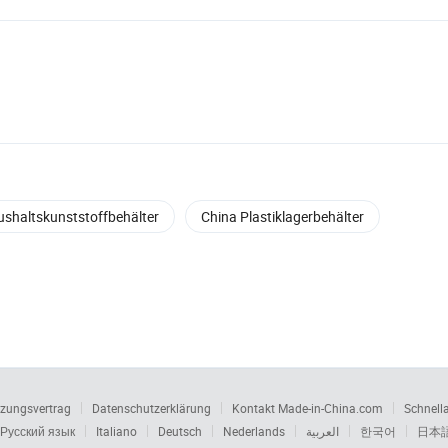
shaltskunststoffbehälter
China Plastiklagerbehälter
zungsvertrag
Datenschutzerklärung
Kontakt Made-in-China.com
Schnell
Русский язык
Italiano
Deutsch
Nederlands
العربية
한국어
日本