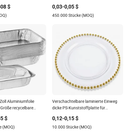
behälter
Umweltfreundlicher PP Klarer
408 $
0,03-0,05 $
eeignet aus Kunststoff
Kunststoff Einweg
MOQ)
450.000 Stücke (MOQ)
Lebensmittelbehälter mit Deckel Bento
Lunchbox
Zoll Aluminiumfolie
Verschachtelbare laminierte Einweg
 Größe recycelbare
dicke PS-Kunststoffplatte für
niumfolie Behälter mit
Sommerlager
65 $
0,12-0,15 $
ke (MOQ)
10.000 Stücke (MOQ)