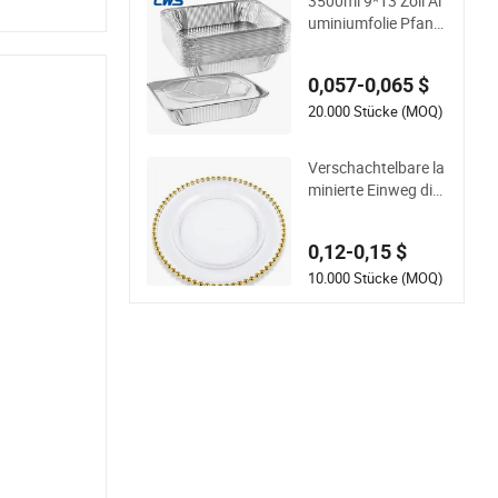
3500ml 9*13 Zoll Al
uminiumfolie Pfann
e halbe Größe recyc
elbare Einweg-Alumi
0,057-0,065 $
niumfolie Behälter
mit Deckel
20.000 Stücke (MOQ)
Verschachtelbare la
minierte Einweg dic
ke PS-Kunststoffpla
tte für Sommerlager
0,12-0,15 $
10.000 Stücke (MOQ)