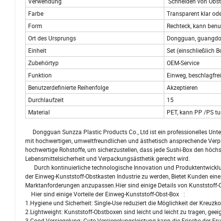
Verwendung
Schneiden von Obst
Farbe
Transparent klar ode
Form
Rechteck, kann benu
Ort des Ursprungs
Dongguan, guangdo
Einheit
Set (einschließlich 
Zubehörtyp
OEM-Service
Funktion
Einweg, beschlagfre
Benutzerdefinierte Reihenfolge
Akzeptieren
Durchlaufzeit
15
Material
PET, kann PP /PS t
Dongguan Sunzza Plastic Products Co., Ltd ist ein professionelles Unte
mit hochwertigen, umweltfreundlichen und ästhetisch ansprechende Verp
hochwertige Rohstoffe, um sicherzustellen, dass jede Sushi-Box den höch
Lebensmittelsicherheit und Verpackungsästhetik gerecht wird.
Durch kontinuierliche technologische Innovation und Produktentwicklung
der Einweg-Kunststoff-Obstkasten Industrie zu werden, Bietet Kunden eine
Marktanforderungen anzupassen.Hier sind einige Details von Kunststoff-
Hier sind einige Vorteile der Einweg-Kunststoff-Obst-Box :
1.Hygiene und Sicherheit: Single-Use reduziert die Möglichkeit der Kreuz
2.Lightweight: Kunststoff-Obstboxen sind leicht und leicht zu tragen, geei
3.Good Versiegelung: Gute Versiegelungsleistung kann die Frische der Fruch