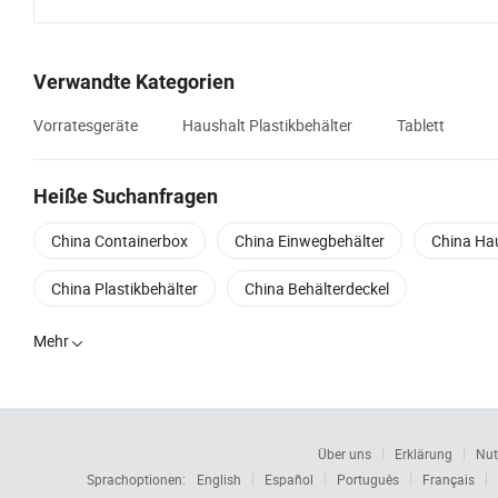
Verwandte Kategorien
Vorratesgeräte
Haushalt Plastikbehälter
Tablett
Heiße Suchanfragen
China Containerbox
China Einwegbehälter
China Hau
China Plastikbehälter
China Behälterdeckel
Mehr

Über uns
Erklärung
Nut
Sprachoptionen:
English
Español
Português
Français