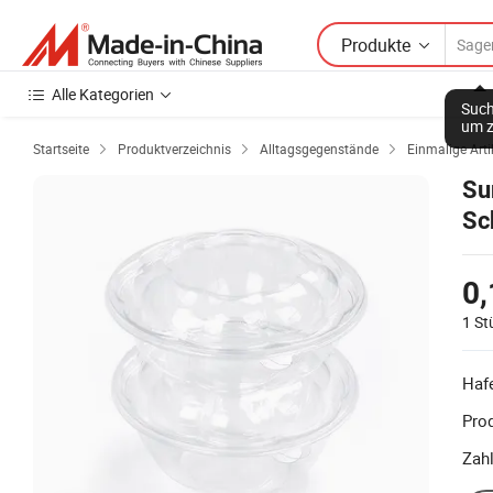
Produkte
Alle Kategorien
Such
um z
Startseite
Produktverzeichnis
Alltagsgegenstände
Einmalige Arti



Su
Sc
0,
1 St
Haf
Prod
Zah