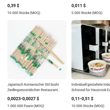
Lebensmittelverpackung
Zellstoff Lebensmittelbeh
0,39 $
0,011 $
10.000 Stücke (MOQ)
5.000 Stücke (MOQ)
Japanisch Koreanischer Stil Sushi
Individuell gestaltete Ind
Zwillingsessstäbchen Restaurant
Schüssel für Hauscook E
Mitnahme Natürliche
Lazocook Aircook Ramen
0,0023-0,0027 $
0,11-0,51 $
Bambusessstäbchen
1.000.000 Paare (MOQ)
10.000 Stücke (MOQ)