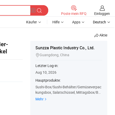
Einloggen
Poste mein RFQ
Käufer
Hilfe
Apps
Deutsch
Aktie
er-
Sunzza Plastic Industry Co., Ltd.
kel
Guangdong, China

Letzter Log-in:
Aug 10, 2026
Hauptprodukte:
Sushi-Box/Sushi-Behälter/Gemüseverpac
kungsbox, Salatschüssel, Mittagsbox/Ben
to-Box/Vorbereitungsbehälter, Sushi-Beh
Mehr
älter/Box/Boot, Partyteller, Tortenbox, Bra
thähnchenbox, Fleischrollbox, Obstbehält
erbox