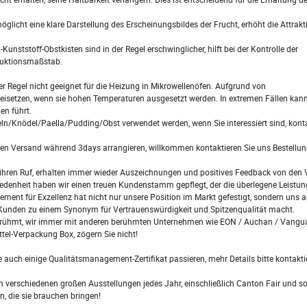
icht eine klare Darstellung des Erscheinungsbildes der Frucht, erhöht die Attrakti
unststoff-Obstkisten sind in der Regel erschwinglicher, hilft bei der Kontrolle der
duktionsmaßstab.
r Regel nicht geeignet für die Heizung in Mikrowellenöfen. Aufgrund von
eisetzen, wenn sie hohen Temperaturen ausgesetzt werden. In extremen Fällen kann
en führt.
/Knödel/Paella/Pudding/Obst verwendet werden, wenn Sie interessiert sind, konta
en Versand während 3days arrangieren, willkommen kontaktieren Sie uns Bestellun
hren Ruf, erhalten immer wieder Auszeichnungen und positives Feedback von den 
edenheit haben wir einen treuen Kundenstamm gepflegt, der die überlegene Leistu
ement für Exzellenz hat nicht nur unsere Position im Markt gefestigt, sondern uns 
n Kunden zu einem Synonym für Vertrauenswürdigkeit und Spitzenqualität macht.
erühmt, wir immer mit anderen berühmten Unternehmen wie EON / Auchan / Vangua
tel-Verpackung Box, zögern Sie nicht!
ch einige Qualitätsmanagement-Zertifikat passieren, mehr Details bitte kontaktie
verschiedenen großen Ausstellungen jedes Jahr, einschließlich Canton Fair und so 
, die sie brauchen bringen!