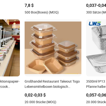
älter Geschirr
die Party
Lebensmittel
7,8 $
0,037-0,0
mikrowelleng
500 Box(Boxes) (MOQ)
300 Sätze (
PP
uktionspapier-
Großhandel Restaurant Takeout Togo
3500ml 9*13 
zcook
Lebensmittelboxen biologisch
Pfanne halbe
 Kocher
abbaubare Einweg-
Einweg-Alumi
0,02-0,03 $
0,057-0,0
Lebensmittelbehälter
Deckel
20.000 Stücke (MOQ)
20.000 Stüc