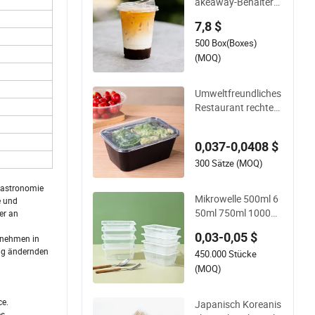
akeaway-Behälter
mit 100PCS Pet-Bec
7,8 $
her und Deckel für di
500 Box(Boxes)
e Party
(MOQ)
Umweltfreundliches
Restaurant rechtec
kiger Einweg-Leben
smittelbehälter mikr
0,037-0,0408 $
owellengeeignet au
s Kunststoff PP
300 Sätze (MOQ)
 Gastronomie
Mikrowelle 500ml 6
e und
50ml 750ml 1000ml
er an
1250ml 1500ml Um
0,03-0,05 $
rnehmen in
weltfreundlicher PP
dig ändernden
450.000 Stücke
Klarer Kunststoff Ei
nweg Lebensmittelb
(MOQ)
ehälter mit Deckel B
ento Lunchbox
ce.
Japanisch Koreanis
es