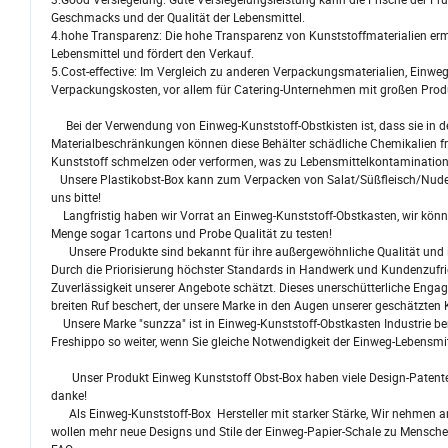
Geschmacks und der Qualität der Lebensmittel.
4.hohe Transparenz: Die hohe Transparenz von Kunststoffmaterialien ermögl
Lebensmittel und fördert den Verkauf.
5.Cost-effective: Im Vergleich zu anderen Verpackungsmaterialien, Einweg-K
Verpackungskosten, vor allem für Catering-Unternehmen mit großen Pro
Bei der Verwendung von Einweg-Kunststoff-Obstkisten ist, dass sie in de
Materialbeschränkungen können diese Behälter schädliche Chemikalien fr
Kunststoff schmelzen oder verformen, was zu Lebensmittelkontamination
Unsere Plastikobst-Box kann zum Verpacken von Salat/Süßfleisch/Nudeln
uns bitte!
Langfristig haben wir Vorrat an Einweg-Kunststoff-Obstkasten, wir könn
Menge sogar 1cartons und Probe Qualität zu testen!
Unsere Produkte sind bekannt für ihre außergewöhnliche Qualität und i
Durch die Priorisierung höchster Standards in Handwerk und Kundenzufri
Zuverlässigkeit unserer Angebote schätzt. Dieses unerschütterliche Engag
breiten Ruf beschert, der unsere Marke in den Augen unserer geschätzte
Unsere Marke "sunzza" ist in Einweg-Kunststoff-Obstkasten Industrie b
Freshippo so weiter, wenn Sie gleiche Notwendigkeit der Einweg-Lebensmit
Unser Produkt Einweg Kunststoff Obst-Box haben viele Design-Patente au
danke!
Als Einweg-Kunststoff-Box Hersteller mit starker Stärke, Wir nehmen an 
wollen mehr neue Designs und Stile der Einweg-Papier-Schale zu Menschen