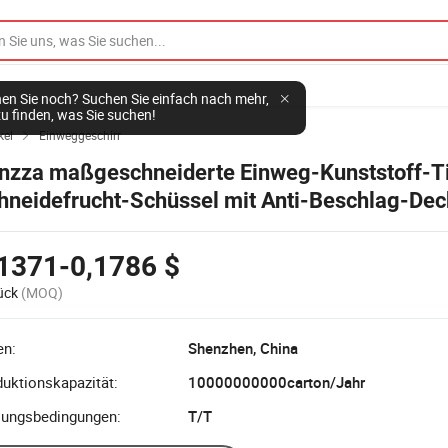
en Sie noch? Suchen Sie einfach nach mehr,
u finden, was Sie suchen!
kel
Einweggeschirr

nzza maßgeschneiderte Einweg-Kunststoff-Ti
hneidefrucht-Schüssel mit Anti-Beschlag-Dec
1371-0,1786 $
ück
(MOQ)
en:
Shenzhen, China
uktionskapazität:
10000000000carton/Jahr
lungsbedingungen:
T/T