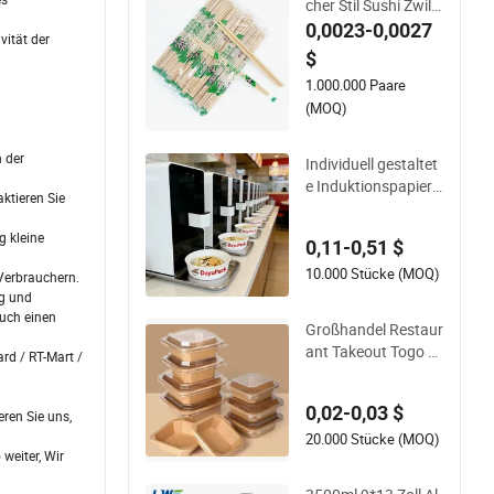
cher Stil Sushi Zwilli
ngsessstäbchen Re
0,0023-0,0027
vität der
staurant Mitnahme
$
Natürliche Bambus
1.000.000 Paare
essstäbchen
(MOQ)
 der
Individuell gestaltet
e Induktionspapier-
ktieren Sie
Schüssel für Hausc
ook Ezcook Lazoco
g kleine
0,11-0,51 $
ok Aircook Ramen K
ocher
10.000 Stücke (MOQ)
Verbrauchern.
ng und
auch einen
Großhandel Restaur
ant Takeout Togo L
rd / RT-Mart /
ebensmittelboxen bi
ologisch abbaubare
0,02-0,03 $
Einweg-Lebensmitt
ren Sie uns,
elbehälter
20.000 Stücke (MOQ)
weiter, Wir