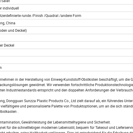
/Salat
r individuell
tzerdefinierte runde /Finish /Quadrat /andere Form
ng, China
Boden und Deckel)
ier Deckel
un
rnehmen in der Herstellung von Einweg-Kunststoff-Obstkisten beschäftigt, um die
ackungslösungen gewidmet. Wir verwenden fortschrittliche Produktionstechnologi
sten Industriestandards entspricht und den doppelten Anforderungen der Verbrauch
, Dongguan Sunzza Plastic Products Co., Ltd zielt darauf ab, ein führendes Unte
 vielfältigere und personalisierte Palette von Produktoptionen, um an die sich stän
Obstkasten .
kontamination, Gewährleistung der Lebensmittelhygiene und Sicherheit.
gnet für die schnelllebigen modernen Lebensstil, bequem für Takeout und Lieferservi
t erhalten, seine Haltbarkeit verlängern. Dies ist entscheidend für die Erhaltung d