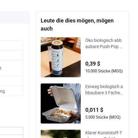
Leute die dies mögen, mögen
auch
Öko biologisch abb
aubare Push-Pop S
ushi Takeout Einwe
g Lebensmittelverp
0,39 $
ackung
t
10.000 Stücke (MOQ)
Einweg biologisch a
ong
bbaubare 3 Fächer
kompostierbare Zuc
kerrohr Bagasse Zel
0,011 $
lstoff Lebensmittelb
ehälter Geschirr
5.000 Stücke (MOQ)
Klarer Kunststoff-T