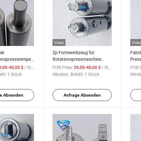
Video
Vide
ale
Zp Formwerkzeug für
Fabri
onspressstempel
Rotationspressmaschine
Press
Zp12/Zp10/Zp9/ Maschinen
Rota
/ Stück
FOB Preis:
/ Stück
FOB P
9,00-40,00 $
39,00-40,00 $
essmaschinenstanzformen
Rotationspressform
ehl:
1 Stück
Mindest. Befehl:
1 Stück
Minde
e Absenden
Anfrage Absenden