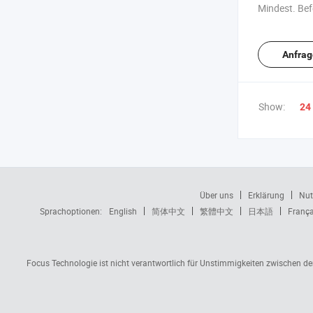
Mindest. Bef
Anfrag
Show:
24
Über uns
Erklärung
Nut
Sprachoptionen:
English
简体中文
繁體中文
日本語
França
Focus Technologie ist nicht verantwortlich für Unstimmigkeiten zwischen d