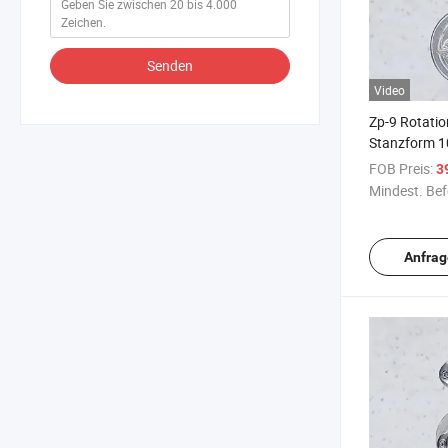
Senden
Video
Zp-9 Rotati
Stanzform 1
Rotationsst
FOB Preis:
3
Mindest. Bef
Anfrag