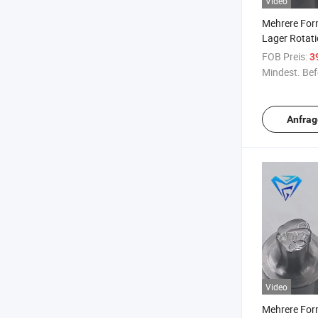
Video
Mehrere For
Lager Rotat
Maschinenhe
FOB Preis:
3
Formreihe in
Mindest. Bef
Beschriftun
Anfrag
Video
Mehrere For