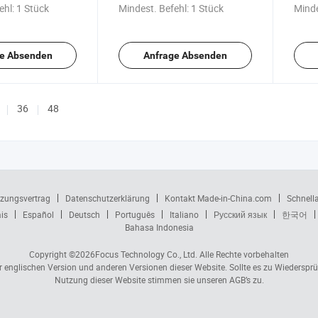
Form für Rotationsfabrik
Stem
ehl:
1 Stück
Mindest. Befehl:
1 Stück
Minde
Lieferung
e Absenden
Anfrage Absenden
36
48
zungsvertrag
Datenschutzerklärung
Kontakt Made-in-China.com
Schnell
is
Español
Deutsch
Português
Italiano
Русский язык
한국어
Bahasa Indonesia
Copyright ©2026
Focus Technology Co., Ltd.
Alle Rechte vorbehalten
er englischen Version und anderen Versionen dieser Website. Sollte es zu Wiedersp
Nutzung dieser Website stimmen sie unseren AGB’s zu.