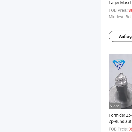
Lager Masch
Formzubehö
FOB Preis:
3
Drehmaschi
Mindest. Bef
Anfrag
Video
Form der Zp-
Zp-Rundlauf
Zubehörform
FOB Preis:
3