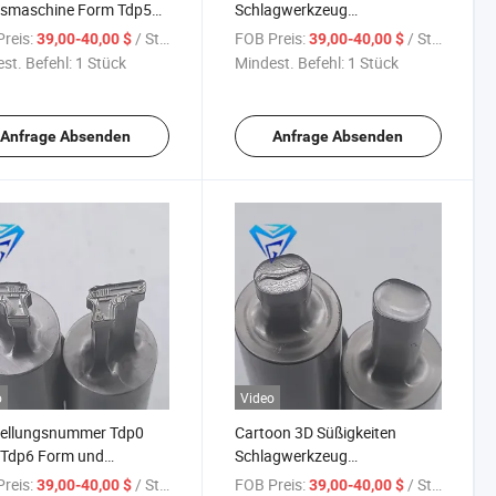
ssmaschine Form Tdp5
Schlagwerkzeug
 Ge Zubehörform
Rotationspressen Werkzeuge
reis:
/ Stück
FOB Preis:
/ Stück
39,00-40,00 $
39,00-40,00 $
iduelle Beschriftung
für Zp Serie individuelle
st. Befehl:
1 Stück
Mindest. Befehl:
1 Stück
Beschriftung
Anfrage Absenden
Anfrage Absenden
o
Video
tellungsnummer Tdp0
Cartoon 3D Süßigkeiten
 Tdp6 Form und
Schlagwerkzeug
hiedene Arten von Tdp-
Rotationspresse
reis:
/ Stück
FOB Preis:
/ Stück
39,00-40,00 $
39,00-40,00 $