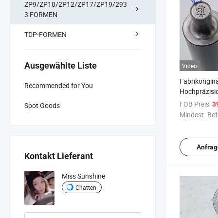
ZP9/ZP10/2P12/ZP17/ZP19/293
3 FORMEN
TDP-FORMEN
Ausgewählte Liste
Video
Fabrikorigin
Recommended for You
Hochpräzisi
für
FOB Preis:
3
Spot Goods
Rotationspr
Mindest. Bef
Anfrag
Kontakt Lieferant
Miss Sunshine
Chatten