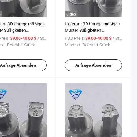
o
Video
rant 3D Unregelmäßiges
Lieferant 3D Unregelmäßiges
r Süßigkeiten
Muster Süßigkeiten
seform Zp Maschine
Presseform Zp Maschine
reis:
/ Stück
FOB Preis:
/ Stück
39,00-40,00 $
39,00-40,00 $
für Rotationsfabrik
Form für maßgeschneiderte
st. Befehl:
1 Stück
Mindest. Befehl:
1 Stück
rung
verschiedene
Anfrage Absenden
Anfrage Absenden