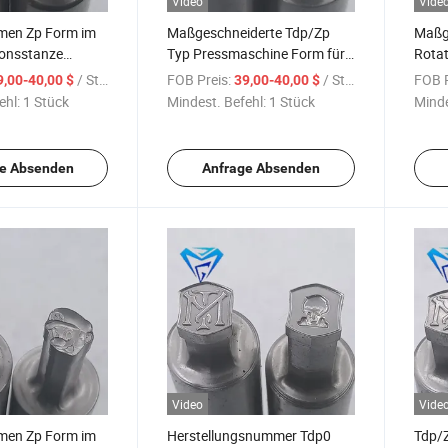
Video
Vide
men Zp Form im
Maßgeschneiderte Tdp/Zp
Maßg
ionsstanze
Typ Pressmaschine Form für
Rota
rstellung
Süßigkeiten und
Form 
/ Stück
FOB Preis:
/ Stück
FOB P
9,00-40,00 $
39,00-40,00 $
dividuelle
Produktionsserie individuelle
Zp M
ehl:
1 Stück
Mindest. Befehl:
1 Stück
Minde
g
Beschriftung
Werks
e Absenden
Anfrage Absenden
Video
Vide
men Zp Form im
Herstellungsnummer Tdp0
Tdp/