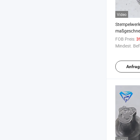
Video
Stempelwerk
maßgeschne
Formstanzm
FOB Preis:
3
Maschinenp
Mindest. Bef
Rotationspr
Anfrag