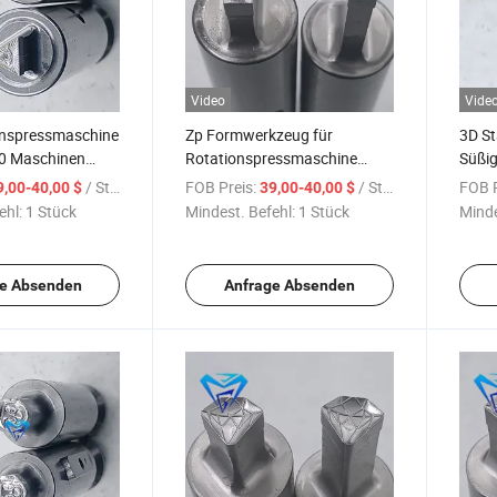
Video
Vide
onspressmaschine
Zp Formwerkzeug für
3D S
0 Maschinen
Rotationspressmaschine
Süßig
anze
Zp12/Zp10/Zp9/ Maschine
Logo
/ Stück
FOB Preis:
/ Stück
FOB P
9,00-40,00 $
39,00-40,00 $
Rotationsunregelmäßige
Stanz
ehl:
1 Stück
Mindest. Befehl:
1 Stück
Minde
Form
Fabri
e Absenden
Anfrage Absenden