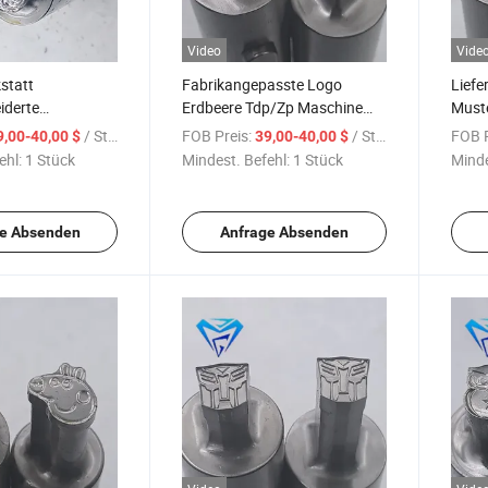
Video
Vide
statt
Fabrikangepasste Logo
Liefe
iderte
Erdbeere Tdp/Zp Maschine
Muste
aschine Tdp/Zp
Stanzwerkzeuge
Pres
/ Stück
FOB Preis:
/ Stück
FOB P
9,00-40,00 $
39,00-40,00 $
ressform
/Pressmaschine
Form 
ehl:
1 Stück
Mindest. Befehl:
1 Stück
Minde
essmaschine
Rotationspresse
Liefe
e Absenden
Anfrage Absenden