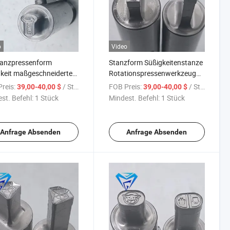
o
Video
tanzpressenform
Stanzform Süßigkeitenstanze
keit maßgeschneiderte
Rotationspressenwerkzeug
form Kalzium
Zp9/ Zp10/ Zp12/Zp19
reis:
/ Stück
FOB Preis:
/ Stück
39,00-40,00 $
39,00-40,00 $
werkzeug für Zp
Maschinen Metallmaschine
st. Befehl:
1 Stück
Mindest. Befehl:
1 Stück
klieferung
Anfrage Absenden
Anfrage Absenden