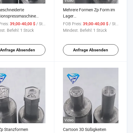
o
Video
eschneiderte
Mehrere Formen Zp Form im
tionspressmaschine
Lager
Stempel und Matrizen
Maschinenherstellungsform
reis:
/ Stück
FOB Preis:
/ Stück
39,00-40,00 $
39,00-40,00 $
aschine Zp9
Zubehör Form mit
st. Befehl:
1 Stück
Mindest. Befehl:
1 Stück
lieferung Fabrik
maßgeschneidertem Logo
Anfrage Absenden
Anfrage Absenden
o
Video
Zp Stanzformen
Cartoon 3D Süßigkeiten