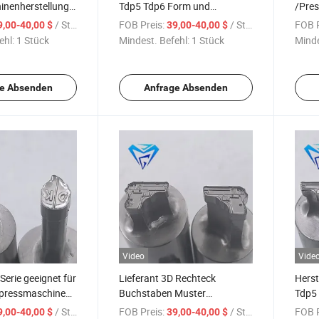
inenherstellung
Tdp5 Tdp6 Form und
/Pre
r Formmaschine
verschiedene Arten Tdp
Tdp0
/ Stück
FOB Preis:
/ Stück
FOB P
9,00-40,00 $
39,00-40,00 $
ne
Stanzwerkzeug Fabrik
indiv
ehl:
1 Stück
Mindest. Befehl:
1 Stück
Minde
Lieferung
e Absenden
Anfrage Absenden
Video
Vide
Serie geeignet für
Lieferant 3D Rechteck
Hers
pressmaschine
Buchstaben Muster
Tdp5
 Stempel Form
Süßigkeiten Zp Maschine
versc
/ Stück
FOB Preis:
/ Stück
FOB P
9,00-40,00 $
39,00-40,00 $