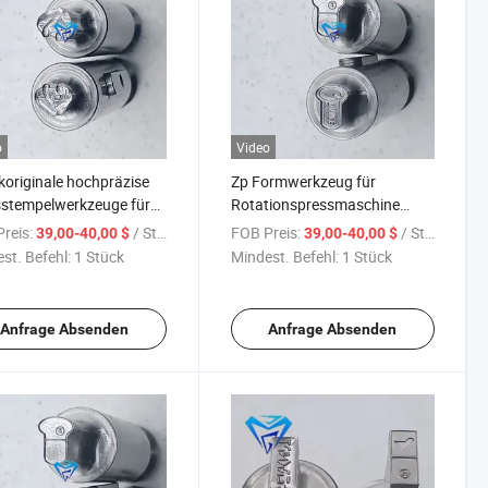
o
Video
koriginale hochpräzise
Zp Formwerkzeug für
stempelwerkzeuge für
Rotationspressmaschine
tionspressmaschinen
Zp12/Zp10/Zp9/ Maschine
reis:
/ Stück
FOB Preis:
/ Stück
39,00-40,00 $
39,00-40,00 $
mit maßgeschneidertem Logo
st. Befehl:
1 Stück
Mindest. Befehl:
1 Stück
Anfrage Absenden
Anfrage Absenden