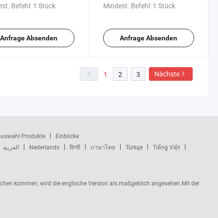
pelformen
Stempelformen für Zp
st. Befehl:
1 Stück
Mindest. Befehl:
1 Stück
Stempel Formenfabrik
Anfrage Absenden
Anfrage Absenden
Nächste
1
2
3
auswahl Produkte
Einblicke
العربية
Nederlands
हिन्दी
ภาษาไทย
Türkçe
Tiếng Việt
rüchen kommen, wird die englische Version als maßgeblich angesehen.Mit der