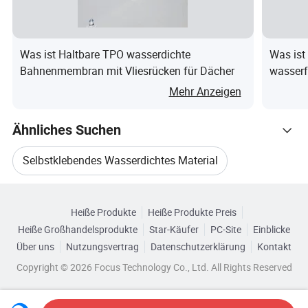
Was ist Haltbare TPO wasserdichte
Was ist
Bahnenmembran mit Vliesrücken für Dächer
wasser
Mehr Anzeigen
Ähnliches Suchen
Selbstklebendes Wasserdichtes Material
Größe
Durchsuchen Sie nach Kategorien
Wasserdichte Membranmaterialien
Heiße Produkte
Heiße Produkte Preis
Heiße Großhandelsprodukte
Star-Käufer
PC-Site
Einblicke
Bauwerksmembran
Über uns
Nutzungsvertrag
Datenschutzerklärung
Kontakt
Copyright © 2026 Focus Technology Co., Ltd. All Rights Reserved
Wasserfeste Membranbaumaterialien
HALTBARKEIT