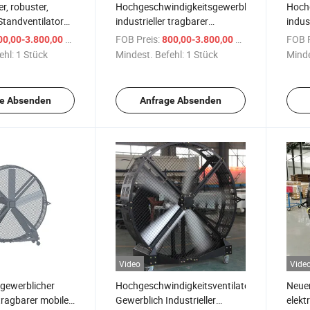
, robuster,
Hochgeschwindigkeitsgewerblicher
Hochg
 Standventilator
industrieller tragbarer
indus
Luftkühler
Boden
/ Stück
FOB Preis:
/ Stück
FOB P
00,00-3.800,00 $
800,00-3.800,00 $
ehl:
1 Stück
Mindest. Befehl:
1 Stück
Minde
e Absenden
Anfrage Absenden
Video
Vide
gewerblicher
Hochgeschwindigkeitsventilator
Neuer
 tragbarer mobiler
Gewerblich Industrieller
elekt