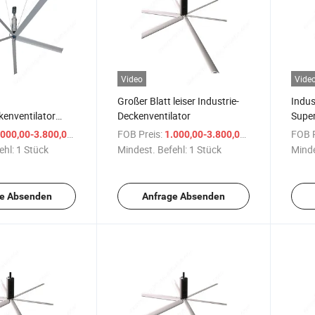
Video
Vide
Großer Blatt leiser Industrie-
Indus
kenventilator
Deckenventilator
Super
rielle
Nied
/ Stück
FOB Preis:
/ Stück
FOB P
000,00-3.800,00 $
1.000,00-3.800,00 $
e Lager-HVLS-
Daue
ehl:
1 Stück
Mindest. Befehl:
1 Stück
Minde
latoren
Decke
e Absenden
Anfrage Absenden