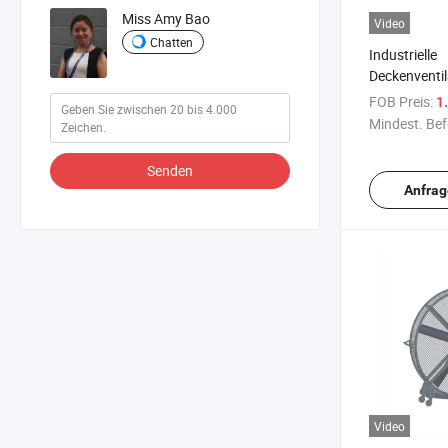
Miss Amy Bao
Video
Chatten
Industrielle
Deckenventil
niedriger Ge
FOB Preis:
1.
Energieeinsp
Mindest. Bef
Fabriken
Senden
Anfrag
Video