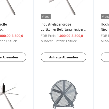
Video
Vide
große
Industrielager große
Hoch
s-
Luftkühler Belüftung riesiger
Niedr
atoren für
Deckenventilator
Riese
/ Stück
FOB Preis:
/ Stück
FOB P
000,00-3.800,00 $
1.000,00-3.800,00 $
lager
Indus
ehl:
1 Stück
Mindest. Befehl:
1 Stück
Minde
e Absenden
Anfrage Absenden