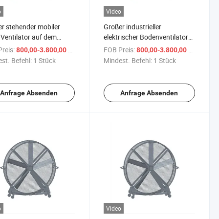
o
Video
r stehender mobiler
Großer industrieller
Ventilator auf dem
elektrischer Bodenventilator
n
für Lagerhäuser
reis:
/ Stück
FOB Preis:
/ Stück
800,00-3.800,00 $
800,00-3.800,00 $
st. Befehl:
1 Stück
Mindest. Befehl:
1 Stück
Anfrage Absenden
Anfrage Absenden
o
Video