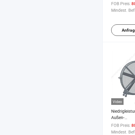
Ventilator
FOB Preis:
8
Mindest. Bef
Anfrag
Video
Niedrigleistu
Außen-
Industriesta
FOB Preis:
8
Mindest. Bef