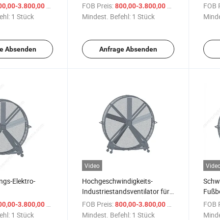
Großer Standventilator
Lager
/ Stück
FOB Preis:
/ Stück
FOB P
00,00-3.800,00 $
800,00-3.800,00 $
ehl:
1 Stück
Mindest. Befehl:
1 Stück
Minde
e Absenden
Anfrage Absenden
Video
Vide
ngs-Elektro-
Hochgeschwindigkeits-
Schwe
Industriestandsventilator für
Fußbo
ndsventilator
den Außenbereich
Waren
/ Stück
FOB Preis:
/ Stück
FOB P
00,00-3.800,00 $
800,00-3.800,00 $
ehl:
1 Stück
Mindest. Befehl:
1 Stück
Minde