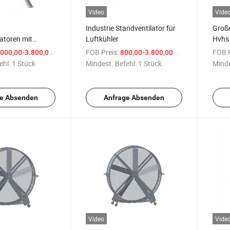
Video
Vide
Industrie Standventilator für
Große
atoren mit
Luftkühler
Hvhs 
schwindigkeit zur
Bode
/ Stück
FOB Preis:
/ Stück
FOB P
000,00-3.800,00 $
800,00-3.800,00 $
arung für
ehl:
1 Stück
Mindest. Befehl:
1 Stück
Minde
e Absenden
Anfrage Absenden
Video
Vide