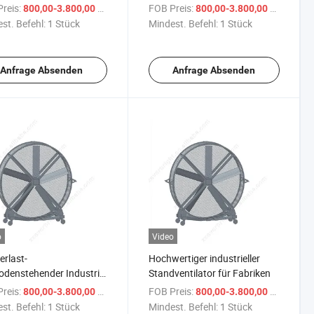
häuser in Fabriken
Beweglicher Bodenventilator
reis:
/ Stück
FOB Preis:
/ Stück
800,00-3.800,00 $
800,00-3.800,00 $
st. Befehl:
1 Stück
Mindest. Befehl:
1 Stück
Anfrage Absenden
Anfrage Absenden
o
Video
rlast-
Hochwertiger industrieller
denstehender Industrie-
Standventilator für Fabriken
hausventilator
reis:
/ Stück
FOB Preis:
/ Stück
800,00-3.800,00 $
800,00-3.800,00 $
st. Befehl:
1 Stück
Mindest. Befehl:
1 Stück