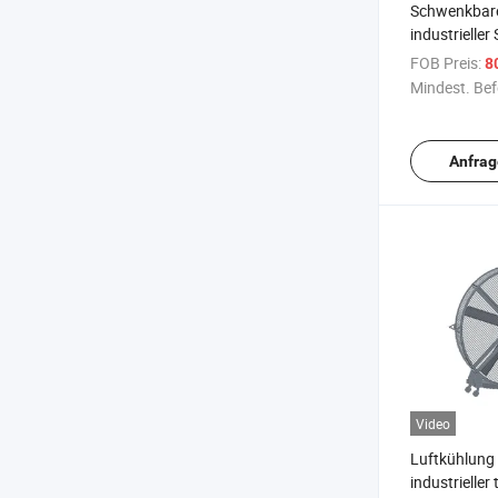
Schwenkbarer
industrieller
mit Zertifikat
FOB Preis:
8
Mindest. Bef
Anfrag
Video
Luftkühlung 
industrieller