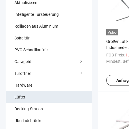
Aktualisieren
Intelligente Türsteuerung
Rollladen aus Aluminium
Video
Spiraltür
Großer Luft-
Industriedec
PVC-Schnelllauftür
riesige indust
FOB Preis:
1.
kommerziell
Mindest. Bef
Garagetür
Deckenventi
Türöffner
Anfrag
Hardware
Lüfter
Docking-Station
Überladebrücke