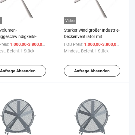
o
Video
volumen-
Starker Wind großer Industrie-
iggeschwindigkeits-
Deckenventilator mit
n-
geringem Geräuschpegel
reis:
/ Stück
FOB Preis:
/ Stüc
1.000,00-3.800,00 $
1.000,00-3.800,00 $
triedeckenventilator
st. Befehl:
1 Stück
Mindest. Befehl:
1 Stück
Anfrage Absenden
Anfrage Absenden