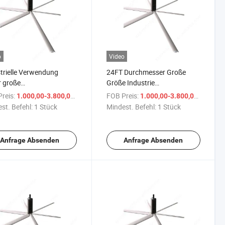
o
Video
trielle Verwendung
24FT Durchmesser Große
 große
Größe Industrie
erspannungs-AC-
Deckenventilator mit
reis:
/ Stück
FOB Preis:
/ Stüc
1.000,00-3.800,00 $
1.000,00-3.800,00 $
rmagnet-
wettbewerbsfähigem Preis
st. Befehl:
1 Stück
Mindest. Befehl:
1 Stück
nventilator
Anfrage Absenden
Anfrage Absenden