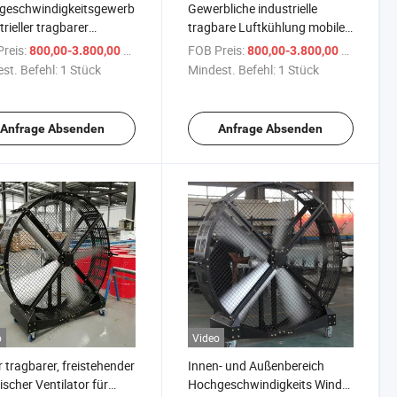
eschwindigkeitsgewerblicher
Gewerbliche industrielle
trieller tragbarer
tragbare Luftkühlung mobiler
ventilator
Ventilator
reis:
/ Stück
FOB Preis:
/ Stück
800,00-3.800,00 $
800,00-3.800,00 $
st. Befehl:
1 Stück
Mindest. Befehl:
1 Stück
Anfrage Absenden
Anfrage Absenden
o
Video
 tragbarer, freistehender
Innen- und Außenbereich
rischer Ventilator für
Hochgeschwindigkeits Wind