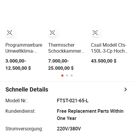
thermischer
Schock für
Laborgeräte
Programmierbare
Thermischer
Csail Modell Cts-
Umweltklima-
Schockkammer
150L-3-Cp Hoch-
Konstante
Umgebungs
und
3.000,00-
7.000,00-
43.500,00 $
schnelle
Temperatur
Niedertemperatur-
12.500,00 $
25.000,00 $
Temperaturänderung
Feuchtigkeit
Testgeräte
Feuchtigkeitsprüfung
Klimatischer
Laborinstrument
Klimamaschine
Schrank
Drei-Kammer-
Ausrüstung
Thermischer
Wärmeschock-
Schnelle Details
/Hohe und
Zyklus Schlagtest
Testkammer
niedrige
für
Modell Nr.:
FTST-021-65-L
Temperatur
Autoelektronikteile
/Thermischer
Kundendienst:
Free Replacement Parts Within
Schockprüfkammer
One Year
Stromversorgung:
220V/380V