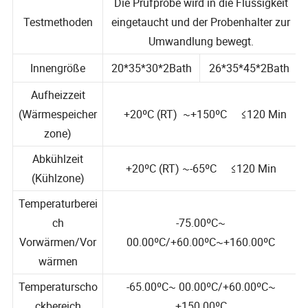
Die Prüfprobe wird in die Flüssigkeit
Testmethoden
eingetaucht und der Probenhalter zur
Umwandlung bewegt.
Innengröße
20*35*30*2Bath
26*35*45*2Bath
Aufheizzeit
(Wärmespeicher
+20ºC (RT) ~+150ºC ≤120 Min
zone)
Abkühlzeit
+20ºC (RT) ~-65ºC ≤120 Min
(Kühlzone)
Temperaturberei
ch
-75.00ºC~
Vorwärmen/Vor
00.00ºC/+60.00ºC~+160.00ºC
wärmen
Temperaturscho
-65.00ºC~ 00.00ºC/+60.00ºC~