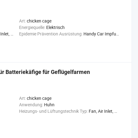
Art:
chicken cage
Energiequelle:
Elektrisch
 Cooling Pad
Epidemie Prävention Ausrüstung:
Handy Car Impfung
r Batteriekäfige für Geflügelfarmen
Art:
chicken cage
Anwendung:
Huhn
Heizungs- und Lüftungstechnik Typ:
Fan, Air Inlet, Cooling Pad