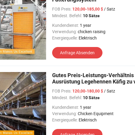
FOB Preis:
/ Satz
120,00-185,00 $
Mindest. Befehl:
10 Sätze
Kundendienst:
1 year
Verwendung:
chicken raising
Energiequelle:
Elektrisch
Anfrage Absenden
Gutes Preis-Leistungs-Verhältni
Ausrüstung Legehennen Käfig zu 
FOB Preis:
/ Satz
120,00-180,00 $
Mindest. Befehl:
10 Sätze
Kundendienst:
1 year
Verwendung:
Chicken Equipment
Energiequelle:
Elektrisch
Anfrage Absenden