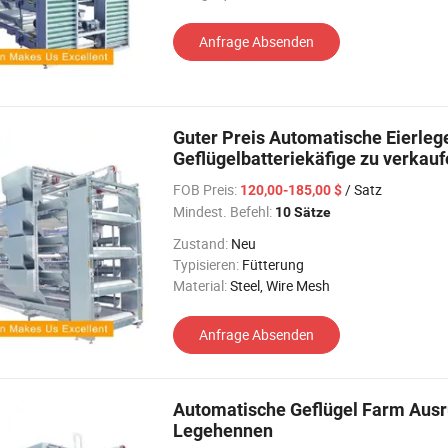
Anfrage Absenden
Guter Preis Automatische Eierl
Geflügelbatteriekäfige zu verkau
FOB Preis:
/ Satz
120,00-185,00 $
Mindest. Befehl:
10 Sätze
Zustand:
Neu
Typisieren:
Fütterung
Material:
Steel, Wire Mesh
Anfrage Absenden
Automatische Geflügel Farm Ausrü
Legehennen