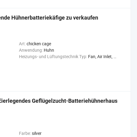
ende Hühnerbatteriekäfige zu verkaufen
Art:
chicken cage
Anwendung:
Huhn
Heizungs- und Lüftungstechnik Typ:
Fan, Air Inlet, Cooling Pad
Eierlegendes Geflügelzucht-Batteriehühnerhaus
Farbe:
silver