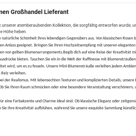
men Großhandel Lieferant
it unserer atemberaubenden Kollektion, die sorgfältig entworfen wurde, u
ue Höhe heben.
e natürliche Schönheit ihres lebendigen Gegenübers aus. Von klassischen Rosen b
den Anlass geeignet. Bringen Sie Ihren Hochzeitsempfang mit unseren elegante
ben von gelben Blumenarrangements.Begib dich auf eine Reise der Kreativität m
usdrücke bieten. Tauchen Sie ein in die Welt der Raffinesse mit Blumensträußen
rbeitet wird, um es zu fesseln. Unsere Mini-Blumensträuße verleihen jedem Ambie
Reiz verleihen.
i der Realismus. Mit lebensechten Texturen und komplizierten Details, unsere 
. Ob Sie Ihren Raum schmücken oder eine besondere Veranstaltung verschönern, 
ür eine Farbakzente und Charme ideal sind. Ob klassische Eleganz oder zeitgemä
n Sie Ihre Kreativität aufblühen, während Sie unsere exquisite Sammlung künstli