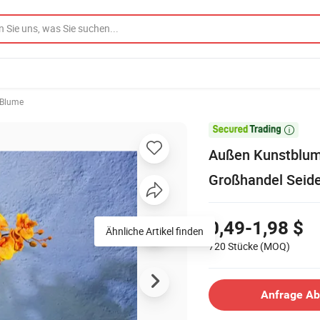
 Blume

Außen Kunstblum
Großhandel Seid
0,49-1,98 $
Ähnliche Artikel finden
720 Stücke
(MOQ)
Anfrage A