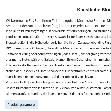
Künstliche Blu
Willkommen in FayFun, Ihrem Ziel für exquisite künstliche Blumen. M
Schönheit der Natur nachzueifern, können Sie jeden Raum in eine ne
Jede Blüte ist von sorgfältiger Handwerkskunst durchdrungen und strahlt di
exotischen Lotussträußen – unsere Auswahl ist für jeden Geschmack und je
Brautsträußen in die Höhe oder verleihen Sie Ihrem Zuhause lebendige Far
DIY-Blumenstrauß-Optionen, die endlose Möglichkeiten für personalisierte A
Kristallverzierung oder Schmetterlingen, jedes Detail, das sorgfältig vera
charmante Note, während Galaxienblumen Ihrem Dekor einen himmlischen 
Erleben Sie die Bequemlichkeit von künstlichen Blumen ohne Kompromisse be
stehen den Test der Zeit, ihre Schönheit auf unbestimmte Zeit zu erhalten
künstlichen Blumenarrangements sind der Inbegriff von Eleganz.
Verwandeln Sie jede Umgebung mit unseren vielseitigen Dekorationen, die f
unsere Blumenartifiziellen bieten eine Vielzahl von Ausdrucksformen. Lasse
Blumensträuße erkunden, die jedes ein Zeugnis dauerhafter Schönheit sind.
Produktparameter