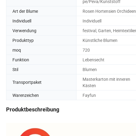
pe/Peva/Kunststoff
Art der Blume
Rosen Hortensien Orchideen
Individuell
Individuell
Verwendung
festival, Garten, Heimtextilie
Produkttyp
Künstliche Blumen
moq
720
Funktion
Lebensecht
Stil
Blumen
Masterkarton mit inneren
Transportpaket
Kästen
Warenzeichen
Fayfun
Produktbeschreibung