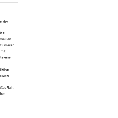
m der
is zu
n weißen
it unseren
 mit
nte eine
Blüten
unsere
ßes Flair,
cher