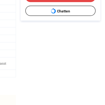
Chatten
passt