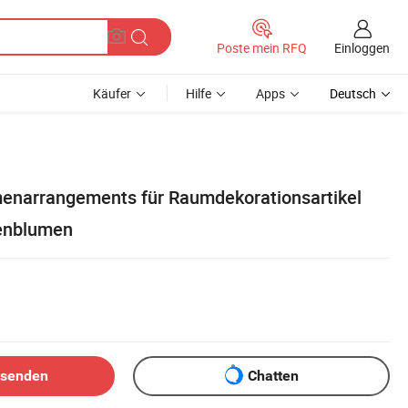
Einloggen
Poste mein RFQ
Käufer
Hilfe
Apps
Deutsch
enarrangements für Raumdekorationsartikel
enblumen
bsenden
Chatten