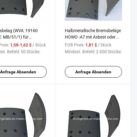
sbelag (WVA: 19160
Halbmetallische Bremsbeläge
: MB/51/1) für
HOWO -A7 mit Asbest oder
edes Benz Lkw und Bus
asbestfrei
reis:
/ Stück
FOB Preis:
/ Stück
1,58-1,62 $
1,81 $
st. Befehl:
50 Stücke
Mindest. Befehl:
2.000 Stücke
Anfrage Absenden
Anfrage Absenden