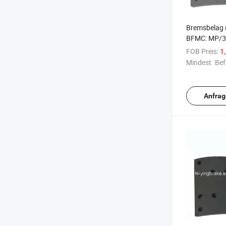
Bremsbelag 
BFMC: MP/31
europäische
FOB Preis:
1
Mindest. Bef
Anfrag