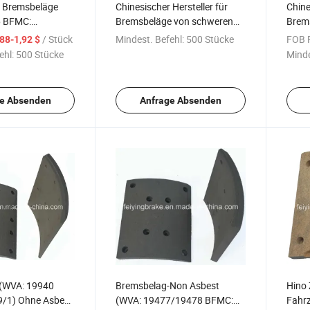
 Bremsbeläge
Chinesischer Hersteller für
Chine
6 BFMC:
Bremsbeläge von schweren
Brem
Lkw (WVA: 19933 BFMC
BFMC
/ Stück
Mindest. Befehl:
500 Stücke
FOB P
,88-1,92 $
SV/42/2)
ehl:
500 Stücke
Minde
e Absenden
Anfrage Absenden
(WVA: 19940
Bremsbelag-Non Asbest
Hino 
/1) Ohne Asbest
(WVA: 19477/19478 BFMC:
Fahr