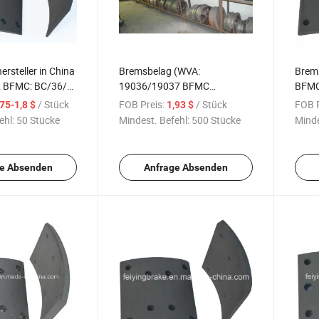
rsteller in China
Bremsbelag (WVA:
Brem
 BFMC: BC/36/1)
19036/19037 BFMC
BFMC
 Nutzfahrzeuge
IL/66/67/3) 4515c
Merc
/ Stück
FOB Preis:
/ Stück
FOB P
,75-1,8 $
1,93 $
ehl:
50 Stücke
Mindest. Befehl:
500 Stücke
Minde
e Absenden
Anfrage Absenden