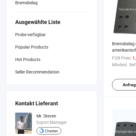
Bremsbelag
Ausgewählte Liste
Probe verfügbar
Bremsbelag 
Popular Products
amerikanisc
FOB Preis:
1
Hot Products
Mindest. Bef
Seller Recommendation
Anfrag
Kontakt Lieferant
Mr. Steven
Export Manager
Chatten