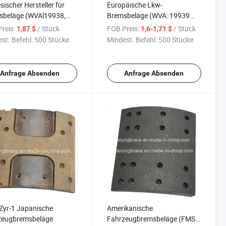
sischer Hersteller für
Europäische Lkw-
sbeläge (WVAl19938,
Bremsbeläge (WVA: 19939
: VL/87/1)
BFMC VL/88/1) mit Asbest
reis:
/ Stück
FOB Preis:
/ Stück
1,87 $
1,6-1,71 $
und asbestfrei)
st. Befehl:
500 Stücke
Mindest. Befehl:
500 Stücke
Anfrage Absenden
Anfrage Absenden
Zyr-1 Japanische
Amerikanische
zeugbremsbeläge
Fahrzeugbremsbeläge (FMSI: