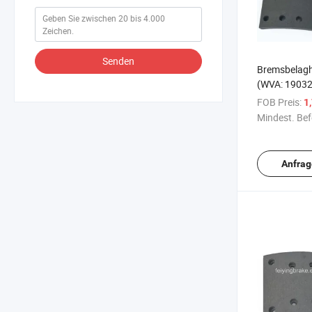
Senden
Bremsbelaghe
(WVA: 19032
für schwere
FOB Preis:
1
Mindest. Bef
Anfrag