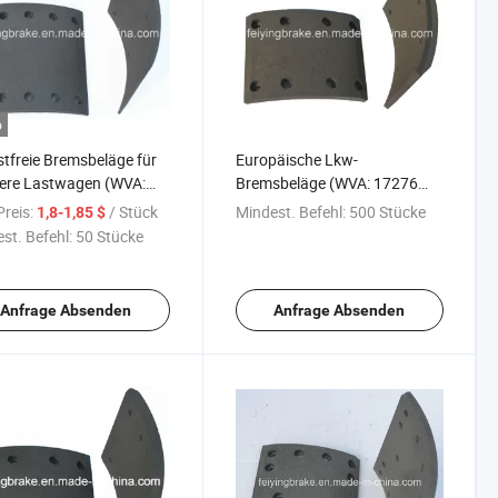
o
tfreie Bremsbeläge für
Europäische Lkw-
ere Lastwagen (WVA:
Bremsbeläge (WVA: 17276
4 BFMC: BC/37/1)
BFMC: MB/60/1) Ohne
reis:
/ Stück
Mindest. Befehl:
500 Stücke
1,8-1,85 $
hließlich semi-metallisch
Asbest
st. Befehl:
50 Stücke
eramisch,
nstoff...Rohmaterial
Anfrage Absenden
Anfrage Absenden