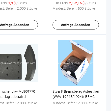
4551 BFMC: FU/4/5/1)
reis:
/ Stück
FOB Preis:
/ Stück
1,9 $
2,1-2,15 $
st. Befehl:
2.000 Stücke
Mindest. Befehl:
500 Stücke
Anfrage Absenden
Anfrage Absenden
nischer Lkw Mc809770
Styer F Bremsbelag Asbestfrei
belag asbestfrei
(WVA: 19245/19246, BFMC:
SY/23. SY/24)
st. Befehl:
2.000 Stücke
Mindest. Befehl:
2.000 Stücke