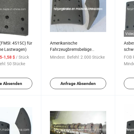
Vide
(FMSI: 4515C) für
Amerikanische
Asbes
he Lastwagen)
Fahrzeugbremsbeläge
schw
(4515Ea)
1909
/ Stück
Mindest. Befehl:
2.000 Stücke
FOB P
,5-1,58 $
einsc
ehl:
50 Stücke
Minde
und k
Kohle
e Absenden
Anfrage Absenden