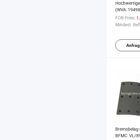
Hochwertige
(WVA: 1949
MP/36/2)
FOB Preis:
1
Mindest. Bef
Anfrag
Bremsbelag 
BFMC: VL/89