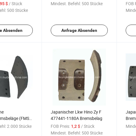
SJ/30/31/1)
/ Stück
Mindest. Befehl:
500 Stücke
FOB P
,95 $
ehl:
500 Stücke
Minde
e Absenden
Anfrage Absenden
he
Japanischer Lkw Hino Zy F
Japa
msbeläge (FMSI:
477441-1180A Bremsbelag
Brems
AM)
ehl:
2.000 Stücke
FOB Preis:
/ Stück
Minde
1,2 $
Mindest. Befehl:
500 Stücke