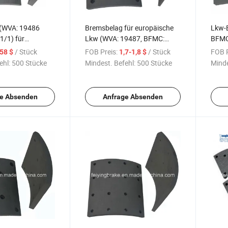
(WVA: 19486
Bremsbelag für europäische
Lkw-
/1) für
Lkw (WVA: 19487, BFMC:
BFMC
 Lkw
MP/32/1)
/ Stück
FOB Preis:
/ Stück
FOB P
,58 $
1,7-1,8 $
ehl:
500 Stücke
Mindest. Befehl:
500 Stücke
Minde
e Absenden
Anfrage Absenden