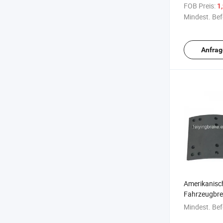
Volvo
FOB Preis:
1
Mindest. Bef
Anfrag
Amerikanisc
Fahrzeugbre
4707 ANC C
Mindest. Bef