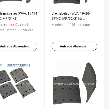
Bremsbelag (WVA: 19494
Bremsbelag (WVA: 19495,
: MP/31/2)
BFMC: MP/32/2) für
europäische Lkw
reis:
/ Stück
Mindest. Befehl:
500 Stücke
1,65 $
st. Befehl:
500 Stücke
Anfrage Absenden
Anfrage Absenden