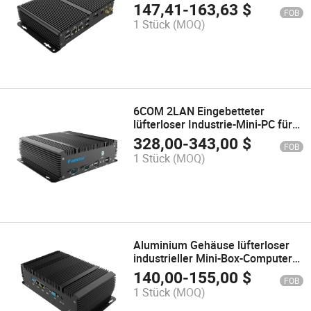
mit 2LAN 2HDMI 1dp 2COM 6USB
147,41
-
163,63
$
FOB
für IIoT
1 Stück
(MOQ)
6COM 2LAN Eingebetteter
lüfterloser Industrie-Mini-PC für
IIoT mit I5-10210u
328,00
-
343,00
$
FOB
1 Stück
(MOQ)
Aluminium Gehäuse lüfterloser
industrieller Mini-Box-Computer
mit Intel J1900
140,00
-
155,00
$
FOB
1 Stück
(MOQ)