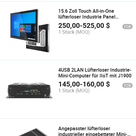
15.6 Zoll Touch All-in-One
lüfterloser Industrie Panel
Computer mit kapazitivem LCD-
250,00
-
525,00
$
FOB
Bildschirm
1 Stück
(MOQ)
4USB 2LAN Lüfterloser Industrie-
Mini-Computer für IIoT mit J1900
145,00
-
160,00
$
FOB
1 Stück
(MOQ)
Angepasster lüfterloser
industrieller eingebetteter Mini-