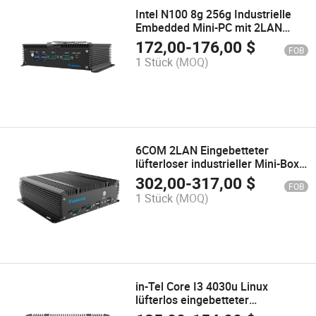
Intel N100 8g 256g Industrielle
Embedded Mini-PC mit 2LAN
2HDMI 1dp 2COM 6USB
172,00
-
176,00
$
FOB
1 Stück
(MOQ)
6COM 2LAN Eingebetteter
lüfterloser industrieller Mini-Box-
Computer für IIoT mit I5-8265u
302,00
-
317,00
$
FOB
1 Stück
(MOQ)
in-Tel Core I3 4030u Linux
lüfterlos eingebetteter
Industriecomputer mit 2LAN