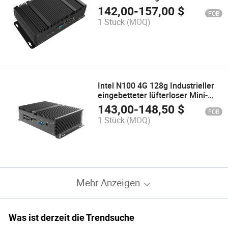
Computer für IIoT mit Intel J1900
142,00
-
157,00
$
FOB
1 Stück
(MOQ)
Intel N100 4G 128g Industrieller
eingebetteter lüfterloser Mini-
Computer mit 1LAN 1HDMI 1VGA
143,00
-
148,50
$
FOB
2COM 8USB
1 Stück
(MOQ)
Mehr Anzeigen
Was ist derzeit die Trendsuche