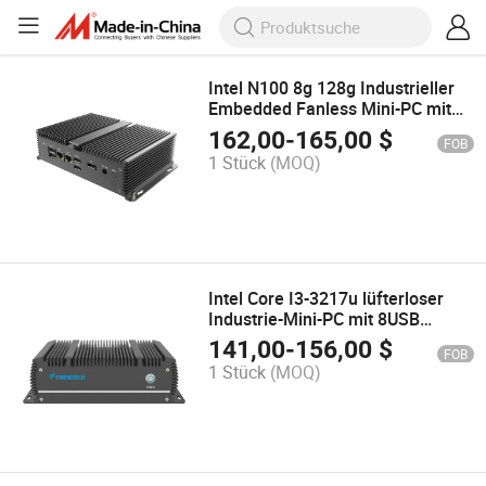
Intel N100 8g 128g Industrieller
Embedded Fanless Mini-PC mit
2LAN 2HDMI 1dp 2COM 6USB
162,00
-
165,00
$
FOB
1 Stück
(MOQ)
Intel Core I3-3217u lüfterloser
Industrie-Mini-PC mit 8USB
1HDMI 1VGA 2COM
141,00
-
156,00
$
FOB
1 Stück
(MOQ)