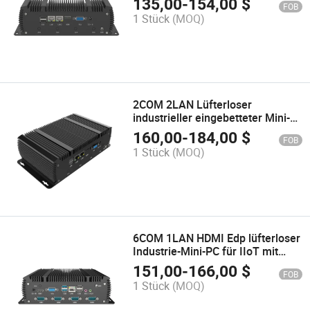
135,00
-
154,00
$
FOB
2COM
1 Stück
(MOQ)
2COM 2LAN Lüfterloser
industrieller eingebetteter Mini-
Computer für IIoT mit I5-5200u
160,00
-
184,00
$
FOB
1 Stück
(MOQ)
6COM 1LAN HDMI Edp lüfterloser
Industrie-Mini-PC für IIoT mit
J4125
151,00
-
166,00
$
FOB
1 Stück
(MOQ)