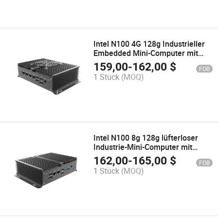
Intel N100 4G 128g Industrieller
Embedded Mini-Computer mit
4LAN 1HDMI 1dp 2COM 6USB
159,00
-
162,00
$
FOB
1typec
1 Stück
(MOQ)
Intel N100 8g 128g lüfterloser
Industrie-Mini-Computer mit
2LAN 2HDMI 1VGA 2COM 6USB
162,00
-
165,00
$
FOB
1 Stück
(MOQ)