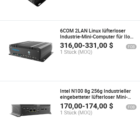
6COM 2LAN Linux lüfterloser
Industrie-Mini-Computer für IIoT
mit I5-10210u
316,00
-
331,00
$
FOB
1 Stück
(MOQ)
Intel N100 8g 256g Industrieller
eingebetteter lüfterloser Mini-
Computer mit 2LAN 2HDMI 1dp
170,00
-
174,00
$
FOB
2COM 6USB
1 Stück
(MOQ)