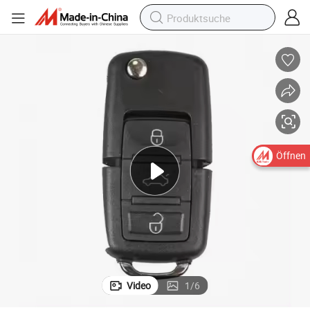
Öffnen
Video
1
/
6