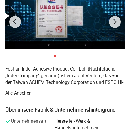
Foshan Inder Adhesive Product Co., Ltd. (Nachfolgend
„Inder Company“ genannt) ist ein Joint Venture, das von
der Taiwan ACHEM Technology Corporation und FSPG HI-
TECH Co., Ltd. Im Jahr 1991 gegründet wurde. Zu den
Alle Ansehen
Produkten gehören vor allem BOPP-Verpackungsband,
Schreibwarenband, doppelseitiges Klebeband, Kraftpapier-
Klebeband, Aluminiumfolie, Stoffband, Abdeckband,
Über unsere Fabrik & Unternehmenshintergrund
Latexkleber und andere Spezialbänder mit ihrer
Unternehmensart
Hersteller/Werk &
einheitlichen Marke "Wonder".
Handelsunternehmen