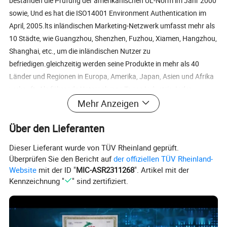
bestanden die Prüfung der amerikanischen UL-Norm im Jahr 2000
sowie, Und es hat die ISO14001 Environment Authentication im
April, 2005.lts inländischen Marketing-Netzwerk umfasst mehr als
10 Städte, wie Guangzhou, Shenzhen, Fuzhou, Xiamen, Hangzhou,
Shanghai, etc., um die inländischen Nutzer zu
befriedigen.gleichzeitig werden seine Produkte in mehr als 40
Länder und Regionen in Europa, Amerika, Japan, Asien und Afrika
verkauft. Als führende Unternehmen Tapes Industrie, Inder
Company stützt seine Management-Prinzipien auf "die besten
Mehr Anzeigen
Service, den günstigsten Preis und die beste Qualität für Kunden"
Über den Lieferanten
und stützt sich auf "Leying Stress on talentdeveloping stetig und
Management in Ewigkeit",gedeihen konstant.in der Zukunft 3 bis 5
Dieser Lieferant wurde von TÜV Rheinland geprüft.
Jahre, Inder Company plant, zu erweitern Zur größten
Überprüfen Sie den Bericht auf
der offiziellen TÜV Rheinland-
Fertigungsbasis auf wasserbasierten Klebstoff-Serienprodukten
Website
mit der ID "
MIC-ASR2311268
". Artikel mit der
und machen die Marke No,1 im Klebstofftapesmarkt in China zu
Kennzeichnung "
" sind zertifiziert.
wundern.