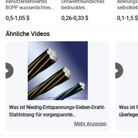
Benutzerdefiniertes
Umweltfreundliches
Alterung
BOPP wasserdichtes
bedrucktes
selbstkle
transparentes Super-
beschreibbares
Isolierab
0,5-1,05 $
0,26-0,33 $
0,1-1,5 $
Klebe-Packband
selbstklebendes
reinem A
verstärktes
Duct Tap
wasseraktiviertes
Ähnliche Videos
Kraftpapier-Packband
Was ist Niedrig-Entspannungs-Sieben-Draht-
Was ist
Stahlstrang für vorgespannte
überlege
Betonstrukturen
Ingenie
Mehr Anzeigen