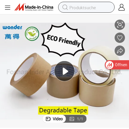
chwere Versand- und sichere Umzugskartons
Umweltfreundliches PLA OPP abbaubares Wasserbasis-Klebeband für s
Öffnen
Video
1
/
1