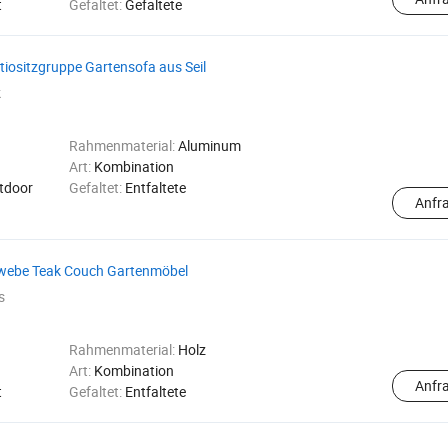
t
Gefaltet:
Gefaltete
iositzgruppe Gartensofa aus Seil
k
Rahmenmaterial:
Aluminum
Art:
Kombination
utdoor
Gefaltet:
Entfaltete
Anfr
gewebe Teak Couch Gartenmöbel
s
Rahmenmaterial:
Holz
Art:
Kombination
Anfr
t
Gefaltet:
Entfaltete