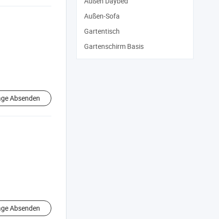
Außen Daybed
Außen-Sofa
Gartentisch
Gartenschirm Basis
age Absenden
age Absenden