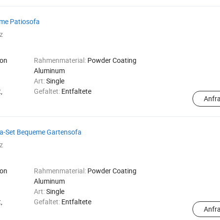
eme Patiosofa
z
on
Rahmenmaterial:
Powder Coating
Aluminum
Art:
Single
,
Gefaltet:
Entfaltete
Anfr
fa-Set Bequeme Gartensofa
z
on
Rahmenmaterial:
Powder Coating
Aluminum
Art:
Single
,
Gefaltet:
Entfaltete
Anfr