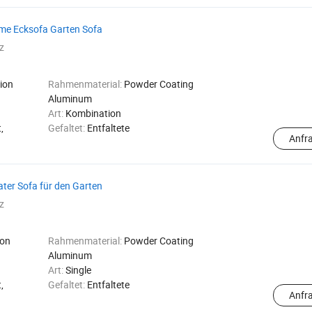
me Ecksofa Garten Sofa
z
ion
Rahmenmaterial:
Powder Coating
Aluminum
Art:
Kombination
,
Gefaltet:
Entfaltete
Anfr
ater Sofa für den Garten
z
on
Rahmenmaterial:
Powder Coating
Aluminum
Art:
Single
,
Gefaltet:
Entfaltete
Anfr