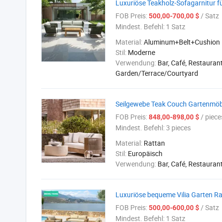
Luxuriöse Teakholz-Sofagarnitur f
FOB Preis:
/ Satz
500,00-700,00 $
Mindest. Befehl:
1 Satz
Material:
Aluminum+Belt+Cushion
Stil:
Moderne
Verwendung:
Bar, Café, Restaurant
Garden/Terrace/Courtyard
Seilgewebe Teak Couch Gartenmöbe
FOB Preis:
/ piece
848,00-898,00 $
Mindest. Befehl:
3 pieces
Material:
Rattan
Stil:
Europäisch
Verwendung:
Bar, Café, Restauran
Luxuriöse bequeme Vilia Garten Ra
FOB Preis:
/ Satz
500,00-600,00 $
Mindest. Befehl:
1 Satz