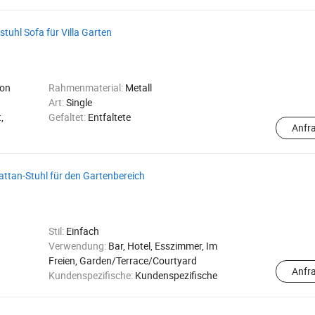
uhl Sofa für Villa Garten
on
Rahmenmaterial:
Metall
Art:
Single
,
Gefaltet:
Entfaltete
Anfr
ttan-Stuhl für den Gartenbereich
Stil:
Einfach
Verwendung:
Bar, Hotel, Esszimmer, Im
Freien, Garden/Terrace/Courtyard
Anfr
Kundenspezifische:
Kundenspezifische