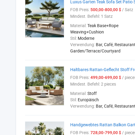
Luxus Garten Teak Sofa Set Patio 
FOB Preis:
/ Satz
500,00-800,00 $
Mindest. Befehl:
1 Satz
Material:
Teak Base+Rope
Weaving+Cushion
Stil:
Moderne
Verwendung:
Bar, Café, Restaurant
Garden/Terrace/Courtyard
Haltbares Rattan-Geflecht Stoff F
FOB Preis:
/ piece
499,00-699,00 $
Mindest. Befehl:
2 pieces
Material:
Stoff
Stil:
Europäisch
Verwendung:
Bar, Café, Restauran
Handgewebtes Rattan Balkon Gart
FOB Preis:
/ piece
728,00-799,00 $