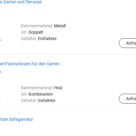
ür Garten und Terrasse
Rahmenmaterial:
Metall
Art:
Doppelt
,
Gefaltet:
Entfaltete
Anfr
l Patiosofasets für den Garten
s
Rahmenmaterial:
Holz
Art:
Kombination
Anfr
t
Gefaltet:
Gefaltete
ttan Sofagarnitur