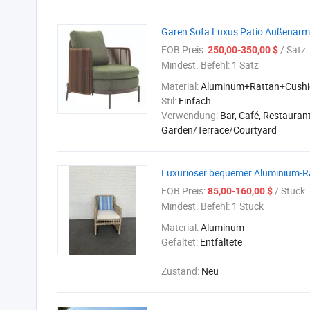
Garen Sofa Luxus Patio Außenarmst
FOB Preis:
/ Satz
250,00-350,00 $
Mindest. Befehl:
1 Satz
Material:
Aluminum+Rattan+Cushi
Stil:
Einfach
Verwendung:
Bar, Café, Restaurant
Garden/Terrace/Courtyard
Luxuriöser bequemer Aluminium-Ra
FOB Preis:
/ Stück
85,00-160,00 $
Mindest. Befehl:
1 Stück
Material:
Aluminum
Gefaltet:
Entfaltete
Zustand:
Neu