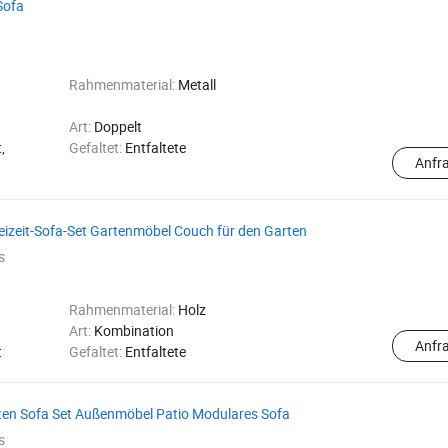
Sofa
Rahmenmaterial:
Metall
Art:
Doppelt
,
Gefaltet:
Entfaltete
Anfr
reizeit-Sofa-Set Gartenmöbel Couch für den Garten
s
Rahmenmaterial:
Holz
Art:
Kombination
Anfr
t
Gefaltet:
Entfaltete
en Sofa Set Außenmöbel Patio Modulares Sofa
s