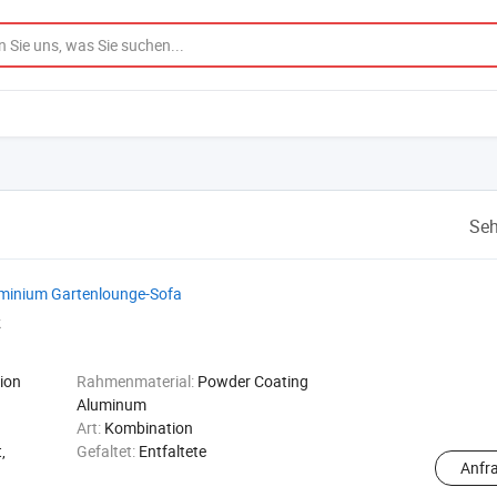
Seh
minium Gartenlounge-Sofa
k
ion
Rahmenmaterial:
Powder Coating
Aluminum
Art:
Kombination
,
Gefaltet:
Entfaltete
Anfr