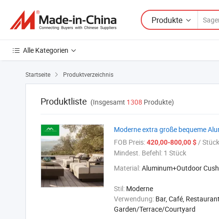
Produkte
Alle Kategorien
Startseite
Produktverzeichnis

Produktliste
(Insgesamt
1308
Produkte)
Moderne extra große bequeme Alu
FOB Preis:
/ Stüc
420,00-800,00 $
Mindest. Befehl:
1 Stück
Material:
Aluminum+Outdoor Cush
Stil:
Moderne
Verwendung:
Bar, Café, Restaurant
Garden/Terrace/Courtyard