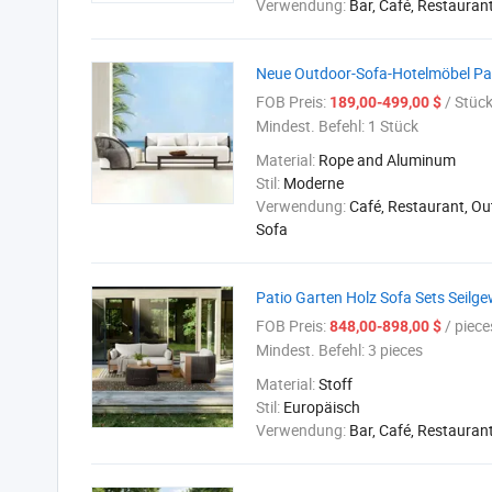
Verwendung:
Bar, Café, Restauran
Neue Outdoor-Sofa-Hotelmöbel Pat
FOB Preis:
/ Stüc
189,00-499,00 $
Mindest. Befehl:
1 Stück
Material:
Rope and Aluminum
Stil:
Moderne
Verwendung:
Café, Restaurant, O
Sofa
Patio Garten Holz Sofa Sets Seil
FOB Preis:
/ piece
848,00-898,00 $
Mindest. Befehl:
3 pieces
Material:
Stoff
Stil:
Europäisch
Verwendung:
Bar, Café, Restauran