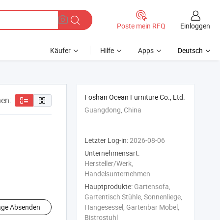
Einloggen
Poste mein RFQ
Käufer
Hilfe
Apps
Deutsch
Foshan Ocean Furniture Co., Ltd.
en:
Guangdong, China
Letzter Log-in:
2026-08-06
Unternehmensart:
Hersteller/Werk,
Handelsunternehmen
Hauptprodukte:
Gartensofa,
Gartentisch Stühle, Sonnenliege,
age Absenden
Hängesessel, Gartenbar Möbel,
Bistrostuhl