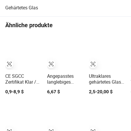
Gehärtetes Glas
Ähnliche produkte
CE SGCC
Angepasstes
Ultraklares
Zertifikat Klar /
langlebiges
gehärtetes Glas
Getönt Zuschnitt
sandgestrahltes
mit CE- und CCC-
0,9-8,9 $
6,67 $
2,5-20,00 $
Flach Gehärtetes
Glas 6-10mm
Zertifizierung
Temperiertes
laminiertes
Verbundglas
gehärtetes Glas
Preis für
Badezimmer
Fensterbau