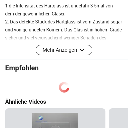
1 die Intensität des Hartglass ist ungefähr 3-5mal von
dem der gewöhnlichen Gläser.
2. Das defekte Stück des Hartglass ist vom Zustand sogar
und von gerundeten Körnern. Das Glas ist in hohem Grade
sicher und viel verursachend weniger Schaden des
Menschen.
Mehr Anzeigen
3. Es kann einem Temperaturwechsel von 250 Grad
widerstehen.
Empfohlen
Dienstprogramm
Glas für Fenster, Glas für Gebäude fagade, Ganzglastür,
Glasfach, Glas für Badezimmer, Glas für Shopwindows,
Schiene der Rolltreppe, Aufbauschirm,
Ähnliche Videos
Reklameanzeigebrett des Fußballbodens, Brett des Regals,
Tabellenoberseite gebildet vom Glas,
Geschäftskostenzähler und Telefonstand usw.