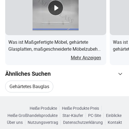
Was ist Maßgefertigte Möbel, gehärtete
Was ist
Glasplatten, maßgeschneiderte Möbelzubehör,
gehärtet
Glas zu Großhandelspreisen
unregel
Mehr Anzeigen
Ähnliches Suchen
Gehärtetes Bauglas
Verwandte Kategorien
Die Herstellung Des Gehärteten Glases
Heiße Produkte
Heiße Produkte Preis
Durchsuchen Sie nach Kategorien
Heiße Großhandelsprodukte
Star-Käufer
PC-Site
Einblicke
Herstellung Von Sicherheitsglasprodukten
Über uns
Nutzungsvertrag
Datenschutzerklärung
Kontakt