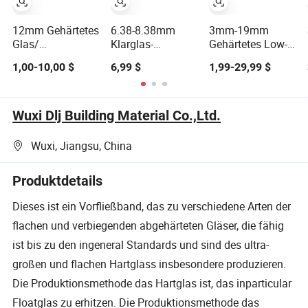
12mm Gehärtetes
6.38-8.38mm
3mm-19mm
Glas/
Klarglas-
Gehärtetes Low-E
Sicherheitsglas
Verbundsicherheitsglas
Sicherheitsglas
1,00-10,00 $
6,99 $
1,99-29,99 $
Klarglas
1830*2440mm
Hersteller China
Gehärtetes
Glashärtungsanlage
Sicherheitsglas
Klarglas oder
Bauglas
beschichtetes
Wuxi Dlj Building Material Co.,Ltd.
gehärtetes Glas
Wuxi, Jiangsu, China
Produktdetails
Dieses ist ein Vorfließband, das zu verschiedene Arten der
flachen und verbiegenden abgehärteten Gläser, die fähig
ist bis zu den ingeneral Standards und sind des ultra-
großen und flachen Hartglass insbesondere produzieren.
Die Produktionsmethode das Hartglas ist, das inparticular
Floatglas zu erhitzen. Die Produktionsmethode das