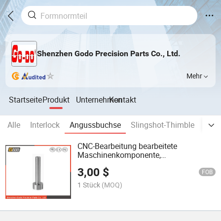
Shenzhen Godo Precision Parts Co., Ltd.
Mehr
Startseite
Produkt
Unternehmen
Kontakt
Alle
Interlock
Angussbuchse
Slingshot-Thimble
Führ
CNC-Bearbeitung bearbeitete
Maschinenkomponente,
Spritzgussbuchse Formteile Formteil
3,00
$
FOB
1 Stück
(MOQ)