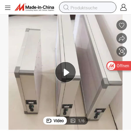
Öffnen
Video
1
/
6