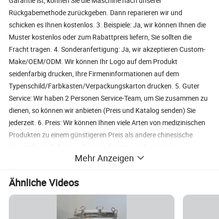
Garantie ist, können Sie die Maschine nach unserer
Rückgabemethode zurückgeben. Dann reparieren wir und
schicken es Ihnen kostenlos. 3. Beispiele: Ja, wir können Ihnen die
Muster kostenlos oder zum Rabattpreis liefern, Sie sollten die
Fracht tragen. 4. Sonderanfertigung: Ja, wir akzeptieren Custom-
Make/OEM/ODM. Wir können Ihr Logo auf dem Produkt
seidenfarbig drucken, Ihre Firmeninformationen auf dem
Typenschild/Farbkasten/Verpackungskarton drucken. 5. Guter
Service: Wir haben 2 Personen Service-Team, um Sie zusammen zu
dienen, so können wir anbieten (Preis und Katalog senden) Sie
jederzeit. 6. Preis: Wir können Ihnen viele Arten von medizinischen
Produkten zu einem günstigeren Preis als andere chinesische
Unternehmen liefern, weil wir produzieren und wir unsere
Mehr Anzeigen
medizinischen Produkte seit 2001 in mehr als 120 Länder
exportiert hatten. Wir haben exklusive Distributoren in einigen
Ähnliche Videos
Ländern (wie Ghana, Nigeria, Kamerun, Kenia, etc.). 7.
Zahlungsfrist: T/T, Western Union, MoneyGram, PayPal, L/C, D/P.
8. Handelslaufzeit: EXW, FCA, FOB, C&F/CFR/CNF, CIF/CIP, DDU,