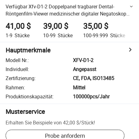
Verfügbar Xfv-D1-2 Doppelpanel tragbarer Dental-
Röntgenfilm-Viewer medizinischer digitaler Negatoskop
Röntgenbild-Viewer-Box
41,00 $
39,00 $
35,00 $
1-9
Stücke
10-99
Stücke
100-99.999
Stücke
1
Hauptmerkmale
Modell Nr.
:
XFV-D1-2
Individuell
:
Angepasst
Zertifizierung
:
CE, FDA, ISO13485
Rahmen
:
Mittel
Produktionskapazität
:
100000pcs/Jahr
Musterservice
Erhalten Sie Beispiele von
42,00 $
/
Stück
!
Probe anfordern