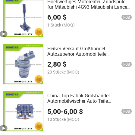
Hochwertiges Motorenteil Zündspule
für Mitsubishi 4G93 Mitsubishi Lancer
CS5w OEM: MD362913-MD365101
6,00
$
FOB
1 Stück
(MOQ)
Heißer Verkauf Großhandel
Autozubehör Automobilteile
Wasserstrahlmotor
2,80
$
Wasserpumpenwaschmotor passend
FOB
für Toyota Viocs OEM: 85330-21010
20 Stücke
(MOQ)
China Top Fabrik Großhandel
Automobilwischer Auto Teile
Zündspule Zündmotor Motorradteile
5,00
-
6,00
$
passend für Toyota Vios OEM: 90919-
FOB
02139
10 Stücke
(MOQ)