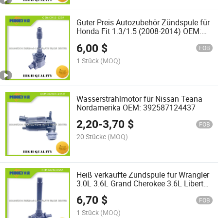
Guter Preis Autozubehör Zündspule für
Honda Fit 1.3/1.5 (2008-2014) OEM:
Cm11-122A
6,00
$
FOB
1 Stück
(MOQ)
Wasserstrahlmotor für Nissan Teana
Nordamerika OEM: 392587124437
2,20
-
3,70
$
FOB
20 Stücke
(MOQ)
Heiß verkaufte Zündspule für Wrangler
3.0L 3.6L Grand Cherokee 3.6L Liberty
Light 3.2L Dodge Coolway 3.6L
6,70
$
Challenger 3.6L Erweiterung 3.6L
FOB
Chrysler OEM68242286AA
1 Stück
(MOQ)