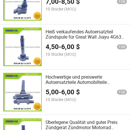
7,00
-
8,50
$
Senya R9 Pentium T99 2.0t
FOB
3603040c13L/77580003
10 Stücke
(MOQ)
Heiß verkaufendes Autoersatzteil
Zündspule für Great Wall Jiayu 4G63s
Geely Emgrand 4G69 Geely Ec8 OEM:
4,50
-
6,00
$
Smw251000
FOB
10 Stücke
(MOQ)
Hochwertige und preiswerte
Autoersatzteile Automobilteile
Autozubehör Zündspule passend für
5,00
-
6,00
$
Changan CB10 Changan S460
FOB
Changan Benben Mini 3705010e
10 Stücke
(MOQ)
Überlegene Qualität und guter Preis
Zündgerät Zündmotor Motorrad