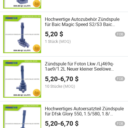
Hochwertige Autozubehör Zündspule
für Baic Magic Speed S2/S3 Baic
Magic Speed H3 OEM: 37050100-C02-
5,20
$
000
FOB
1 Stück
(MOQ)
Zündspule für Foton Lkw /Lj469q-
1ae9/1.2L Neuer kleiner Seelöwe
Chang 'an Shenqi T20/1.5 Chang 'an
5,20
-
6,70
$
Stern Leopard Ky10 OEM: Lda-
FOB
D32A/Tt52da/515K-3705950-01
10 Stücke
(MOQ)
Hochwertiges Autoersatzteil Zündspule
für Dfsk Glory 550, 1.5/580, 1.8/
National 6 Oemfoir00A160
5,20
-
6,70
$
FOB