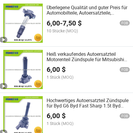
Überlegene Qualität und guter Preis für
Automobilteile, Autoersatzteile,
Motorrad-Ersatzteile, Zündspule
6,00
-
7,50
$
passend für FAW N5/V2 Jiabao
FOB
V70/V80 OEM: 3603040-28K
10 Stücke
(MOQ)
Heiß verkaufendes Autoersatzteil
Motorenteil Zündspule für Mitsubishi
Sunstar OEM: Fk0443 1832A057
6,00
$
FOB
1 Stück
(MOQ)
Hochwertiges Autoersatzteil Zündspule
für Byd G6 Byd Fast Sharp 1.5t Byd
Song/Byd G6 Neu F3 Qin S6 Sirui G5
6,00
$
S7 Fast Sharp 1.5t 476 OEM:
FOB
Foir00A065
1 Stück
(MOQ)