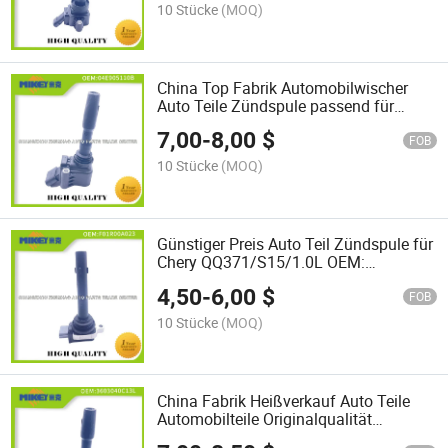
10 Stücke
(MOQ)
China Top Fabrik Automobilwischer
Auto Teile Zündspule passend für
neuen Santana 13 neuen Jetta 1.4 1.6
7,00
-
8,00
$
Golf 1.4t Santana 1.5L OEM:
FOB
04e905110b
10 Stücke
(MOQ)
Günstiger Preis Auto Teil Zündspule für
Chery QQ371/S15/1.0L OEM:
Foir00A023
4,50
-
6,00
$
FOB
10 Stücke
(MOQ)
China Fabrik Heißverkauf Auto Teile
Automobilteile Originalqualität
Zündspule Ersatzteile passend für FAW