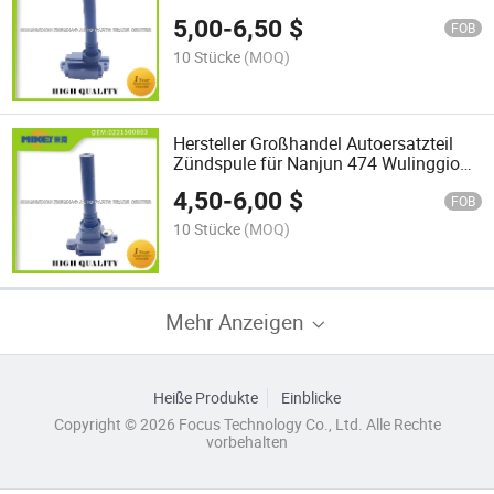
Ersatzteile Zündspule passend für Dfm
5,00
-
6,50
$
K02/1.1L Dfm Af11-05 3705102-B07-
FOB
00A
10 Stücke
(MOQ)
Hersteller Großhandel Autoersatzteil
Zündspule für Nanjun 474 Wulinggio
474 Baic Weiwang 306/1.3 OEM:
4,50
-
6,00
$
0221500803/Dgq1219
FOB
10 Stücke
(MOQ)
Mehr Anzeigen
Heiße Produkte
Einblicke
Copyright © 2026 Focus Technology Co., Ltd. Alle Rechte
vorbehalten