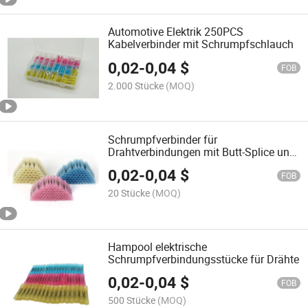
Automotive Elektrik 250PCS
Kabelverbinder mit Schrumpfschlauch
0,02
-
0,04
$
FOB
2.000 Stücke
(MOQ)
Schrumpfverbinder für
Drahtverbindungen mit Butt-Splice und
Crimptechnik
0,02
-
0,04
$
FOB
20 Stücke
(MOQ)
Hampool elektrische
Schrumpfverbindungsstücke für Drähte
0,02
-
0,04
$
FOB
500 Stücke
(MOQ)