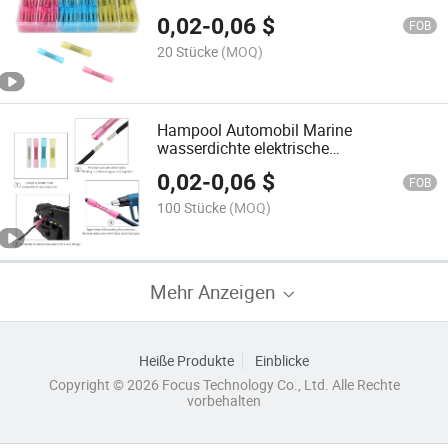
Schrumpfschlauch, Butt-Verbindung
0,02
-
0,06
$
FOB
20 Stücke
(MOQ)
Hampool Automobil Marine
wasserdichte elektrische
Crimpverbindungen isolierte Kabel
0,02
-
0,06
$
Schrumpfverbinder
FOB
100 Stücke
(MOQ)
Mehr Anzeigen
Heiße Produkte
Einblicke
Copyright © 2026 Focus Technology Co., Ltd. Alle Rechte
vorbehalten