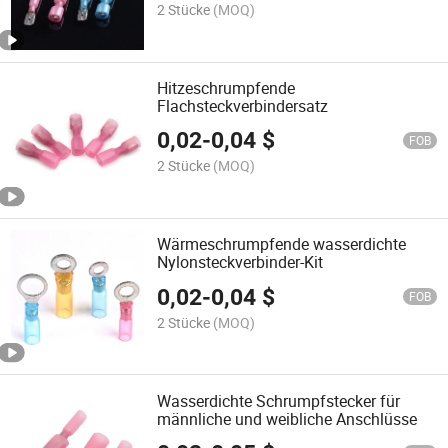
2 Stücke
(MOQ)
Hitzeschrumpfende
Flachsteckverbindersatz
0,02
-
0,04
$
FOB
2 Stücke
(MOQ)
Wärmeschrumpfende wasserdichte
Nylonsteckverbinder-Kit
0,02
-
0,04
$
FOB
2 Stücke
(MOQ)
Wasserdichte Schrumpfstecker für
männliche und weibliche Anschlüsse