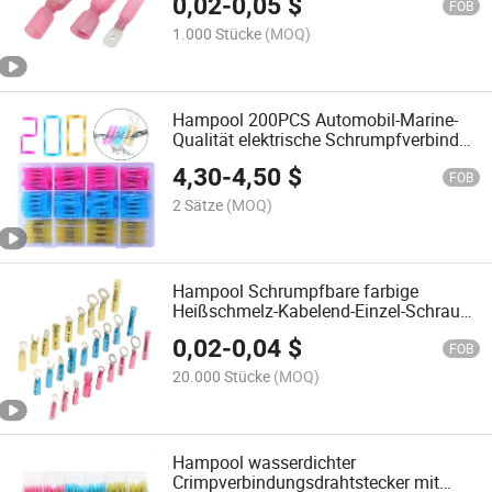
0,02
-
0,05
$
FOB
1.000 Stücke
(MOQ)
Hampool 200PCS Automobil-Marine-
Qualität elektrische Schrumpfverbinder
für Butt-Verbindungen
4,30
-
4,50
$
FOB
2 Sätze
(MOQ)
Hampool Schrumpfbare farbige
Heißschmelz-Kabelend-Einzel-Schraube
Schrumpf-Kabeldraht-Endanschlüsse
0,02
-
0,04
$
FOB
20.000 Stücke
(MOQ)
Hampool wasserdichter
Crimpverbindungsdrahtstecker mit