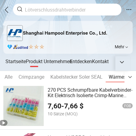
Shanghai Hampool Enterprise Co., Ltd.
Mehr
Startseite
Produkt
Unternehmen
Entdecken
Kontakt
Alle
Crimpzange
Kabelstecker Soler SEAL
Wärmeschr
270 PCS Schrumpfbare Kabelverbinder-
Kit Elektrisch Isolierte Crimp-Marine
Automobil Anschlüsse Set
7,60
-
7,66
$
FOB
10 Sätze
(MOQ)