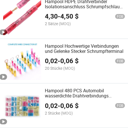
Hampool HDPE Drahtverbinder
Isolationsanschluss Schrumpfschlauch
Drahtverbindungsstück
4,30
-
4,50
$
FOB
2 Sätze
(MOQ)
Hampool Hochwertige Verbindungen
und Gelenke Stecker Schrumpfterminal
0,02
-
0,06
$
FOB
20 Stücke
(MOQ)
Hampool 480 PCS Automobil
wasserdichte Drahtverbindungs
Crimpanschluss Wärme schrumpfende
0,02
-
0,06
$
Muffenverbinder Terminal-Kit
FOB
2 Stücke
(MOQ)