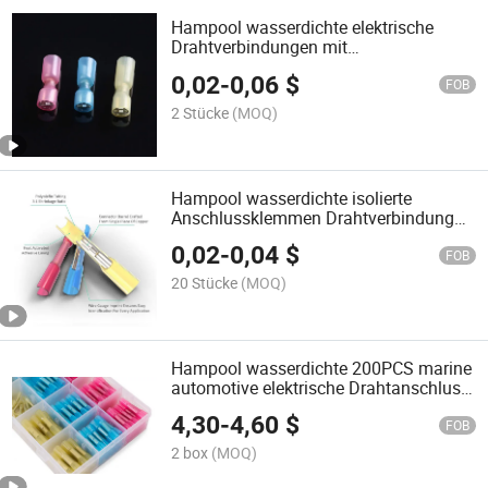
Hampool wasserdichte elektrische
Drahtverbindungen mit
Schrumpfschlauch, vollisolierte
0,02
-
0,06
$
weibliche und männliche
FOB
Anschlussklemmen
2 Stücke
(MOQ)
Hampool wasserdichte isolierte
Anschlussklemmen Drahtverbindung
Automobilkabelanschlussklemmen
0,02
-
0,04
$
FOB
20 Stücke
(MOQ)
Hampool wasserdichte 200PCS marine
automotive elektrische Drahtanschluss-
Hitzeschrumpf-Muffenverbinder Set
4,30
-
4,60
$
FOB
2 box
(MOQ)