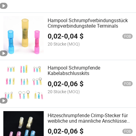
Hampool Schrumpfverbindungsstück
Crimpverbindungsteile Terminals
0,02
-
0,04
$
FOB
20 Stücke
(MOQ)
Hampool Schrumpfende
Kabelabschlusskits
0,02
-
0,06
$
FOB
20 Stücke
(MOQ)
Hitzeschrumpfende Crimp-Stecker für
weibliche und männliche Anschlüsse
Set
0,02
-
0,06
$
FOB