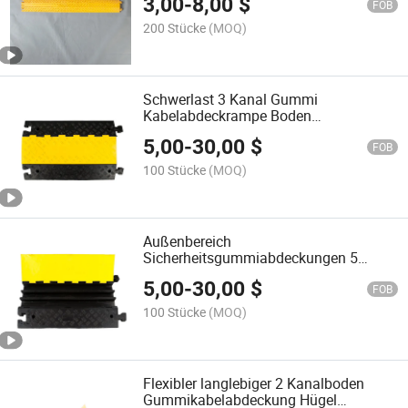
3,00
-
8,00
$
FOB
200 Stücke
(MOQ)
Schwerlast 3 Kanal Gummi
Kabelabdeckrampe Boden
Querkabelschutz
5,00
-
30,00
$
FOB
100 Stücke
(MOQ)
Außenbereich
Sicherheitsgummiabdeckungen 5
Kanalgeschwindigkeitskontrollhügel
5,00
-
30,00
$
Straßenrampe Kabelverbindung
FOB
Kabelschutz
100 Stücke
(MOQ)
Flexibler langlebiger 2 Kanalboden
Gummikabelabdeckung Hügel