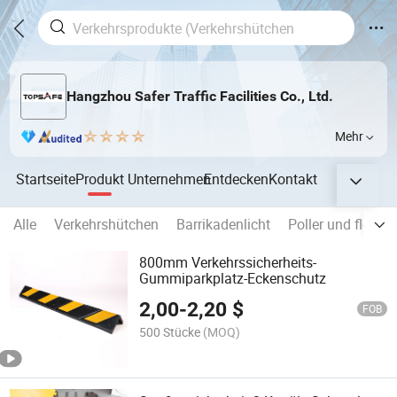
Hangzhou Safer Traffic Facilities Co., Ltd.
Mehr
Startseite
Produkt
Unternehmen
Entdecken
Kontakt
Alle
Verkehrshütchen
Barrikadenlicht
Poller und flexibl
800mm Verkehrssicherheits-
Gummiparkplatz-Eckenschutz
2,00
-
2,20
$
FOB
500 Stücke
(MOQ)