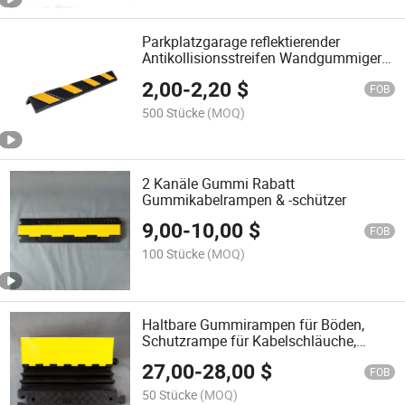
Parkplatzgarage reflektierender
Antikollisionsstreifen Wandgummigerät
Bordsteinrampen Ecken Schutzwächter
2,00
-
2,20
$
FOB
500 Stücke
(MOQ)
2 Kanäle Gummi Rabatt
Gummikabelrampen & -schützer
9,00
-
10,00
$
FOB
100 Stücke
(MOQ)
Haltbare Gummirampen für Böden,
Schutzrampe für Kabelschläuche,
Kabelschutz
27,00
-
28,00
$
FOB
50 Stücke
(MOQ)