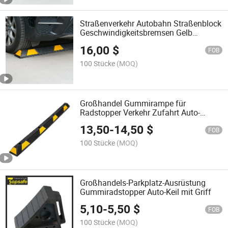
Straßenverkehr Autobahn Straßenblock
Geschwindigkeitsbremsen Gelb
Schwarz Gummi Sicherheit
16,00
$
Geschwindigkeitsdämpfer
FOB
100 Stücke
(MOQ)
Großhandel Gummirampe für
Radstopper Verkehr Zufahrt Auto-
Stopper für Parkplatz
13,50
-
14,50
$
FOB
100 Stücke
(MOQ)
Großhandels-Parkplatz-Ausrüstung
Gummiradstopper Auto-Keil mit Griff
5,10
-
5,50
$
FOB
100 Stücke
(MOQ)