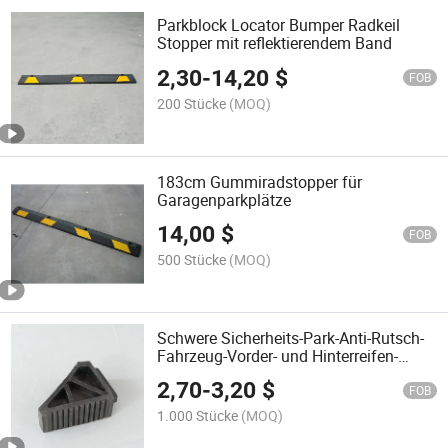
Parkblock Locator Bumper Radkeil
Stopper mit reflektierendem Band
2,30
-
14,20
$
FOB
200 Stücke
(MOQ)
183cm Gummiradstopper für
Garagenparkplätze
14,00
$
FOB
500 Stücke
(MOQ)
Schwere Sicherheits-Park-Anti-Rutsch-
Fahrzeug-Vorder- und Hinterreifen-
Gummi-Wedge-Auto-Radkeile
2,70
-
3,20
$
FOB
1.000 Stücke
(MOQ)