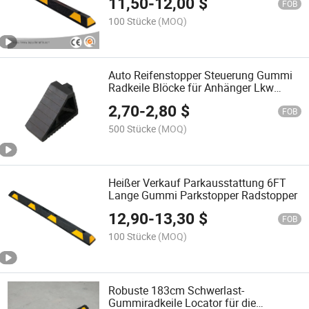
11,50
-
12,00
$
Radstopper
FOB
100 Stücke
(MOQ)
Auto Reifenstopper Steuerung Gummi
Radkeile Blöcke für Anhänger Lkw
Wohnmobil Camper Griffe
2,70
-
2,80
$
FOB
500 Stücke
(MOQ)
Heißer Verkauf Parkausstattung 6FT
Lange Gummi Parkstopper Radstopper
12,90
-
13,30
$
FOB
100 Stücke
(MOQ)
Robuste 183cm Schwerlast-
Gummiradkeile Locator für die