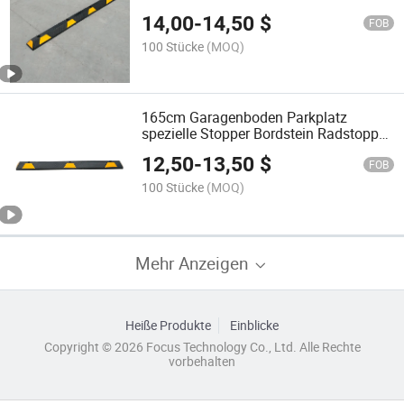
Sicherheit beim Parken von Autos
14,00
-
14,50
$
FOB
100 Stücke
(MOQ)
165cm Garagenboden Parkplatz
spezielle Stopper Bordstein Radstopper
für Lkw
12,50
-
13,50
$
FOB
100 Stücke
(MOQ)
Mehr Anzeigen
Heiße Produkte
Einblicke
Copyright © 2026 Focus Technology Co., Ltd. Alle Rechte
vorbehalten