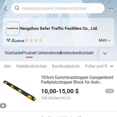
Hangzhou Safer Traffic Facilities Co., Ltd.
Mehr
Startseite
Produkt
Unternehmen
Entdecken
Kontakt
Alle
Verkehrshütchen
Barrikadenlicht
Poller und flexibl
183cm Gummiradstopper Garagenbord
Parkplatzstopper Block für Auto
Führungsortung Ausrichtung
10,00
-
15,00
$
FOB
100 Stücke
(MOQ)