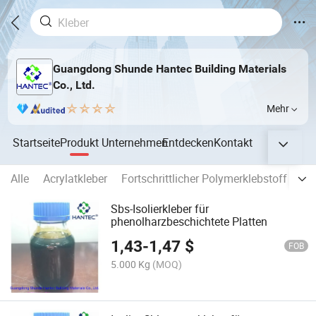
Guangdong Shunde Hantec Building Materials
Co., Ltd.
Mehr
Startseite
Produkt
Unternehmen
Entdecken
Kontakt
Alle
Acrylatkleber
Fortschrittlicher Polymerklebstoff
Am
Sbs-Isolierkleber für
phenolharzbeschichtete Platten
1,43
-
1,47
$
FOB
5.000 Kg
(MOQ)