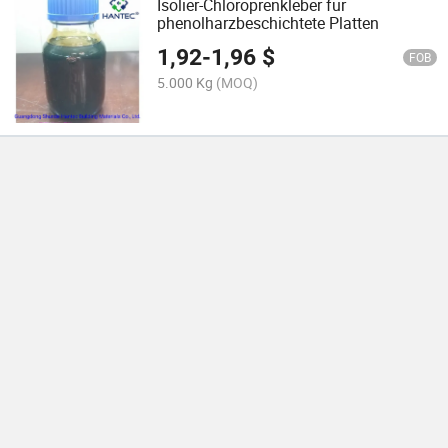
Isolier-Chloroprenkleber für
phenolharzbeschichtete Platten
1,92
-
1,96
$
FOB
5.000 Kg
(MOQ)