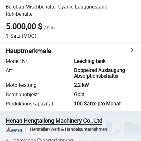
Bergbau Mischbehälter Cyanid-Laugungstank
Rührbehälter
5.000,00 $
/
Satz
1
Satz
(MOQ)
Hauptmerkmale
Modell Nr.
:
Leaching tank
Art
:
Doppelrad Auslaugung
Absorptionsbehälter
Motorleistung
:
2,2 kW
Bergbauobjekt
:
Gold
Produktionskapazität
:
100 Sätze pro Monat
Henan Hengtailong Machinery Co., Ltd
Hersteller/Werk & Handelsunternehmen
Jahrelange Exporterfahrung