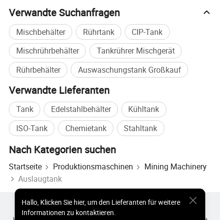
Verwandte Suchanfragen
Mischbehälter
Rührtank
CIP-Tank
Mischrührbehälter
Tankrührer Mischgerät
Rührbehälter
Auswaschungstank Großkauf
Verwandte Lieferanten
Tank
Edelstahlbehälter
Kühltank
ISO-Tank
Chemietank
Stahltank
Nach Kategorien suchen
Startseite
Produktionsmaschinen
Mining Machinery
Auslaugtank
Hallo
,
Klicken Sie hier, um den Lieferanten für weitere
Heiße Produkte
Heiße Produkte Preis
Informationen zu kontaktieren.
Heiße Großhandelsprodukte
Star-Käufer
PC-Site
Einblicke