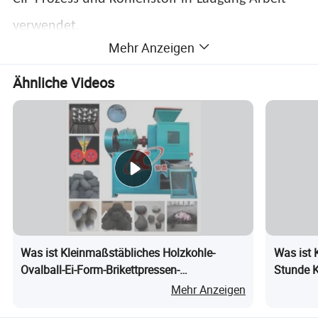
verwendet.
Mehr Anzeigen
Ähnliche Videos
Was ist Kleinmaßstäbliches Holzkohle-
Was ist 
Ovalball-Ei-Form-Brikettpressen-
Stunde K
Herstellungsmaschine
Presse M
Mehr Anzeigen