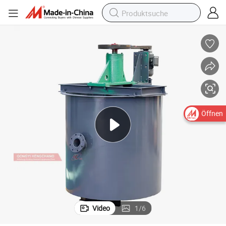
Öffnen
Video
1
/
6