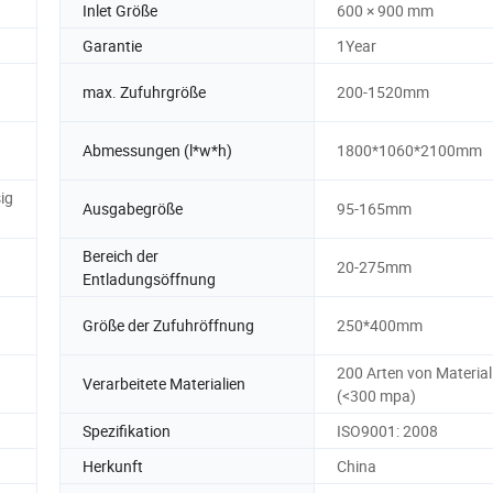
Inlet Größe
600 × 900 mm
Garantie
1Year
max. Zufuhrgröße
200-1520mm
Abmessungen (l*w*h)
1800*1060*2100mm
ig
Ausgabegröße
95-165mm
Bereich der
20-275mm
Entladungsöffnung
Größe der Zufuhröffnung
250*400mm
200 Arten von Material
Verarbeitete Materialien
(<300 mpa)
Spezifikation
ISO9001: 2008
Herkunft
China