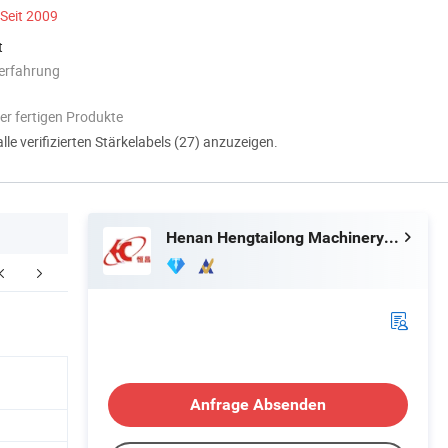
Seit 2009
t
erfahrung
er fertigen Produkte
alle verifizierten Stärkelabels (27) anzuzeigen.
Henan Hengtailong Machinery Co., Ltd
uktüberlegenheit
Funktionsprinzip
Unternehm
Anfrage Absenden