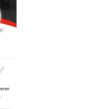
leren
s