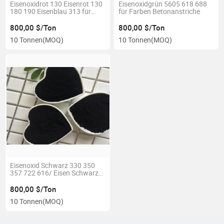
Eisenoxidrot 130 Eisenrot 130
Eisenoxidgrün 5605 618 688
180 190 Eisenblau 313 für
für Farben Betonanstriche
Pigmente
800,00 $/Ton
800,00 $/Ton
10 Tonnen
(MOQ)
10 Tonnen
(MOQ)
Eisenoxid Schwarz 330 350
357 722 616/ Eisen Schwarz
330 350 357 722 616 für
Pigment
800,00 $/Ton
10 Tonnen
(MOQ)