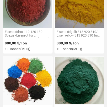
Eisenoxidrot 110 120 130
Eisenoxidgelb 313 920 810/
Spezial-Eisenrot für
Eisenyellow 313 920 810 für
Bauzementbeton / Farbziegel
Farben
Bodenbeschichtung
800,00 $/Ton
800,00 $/Ton
10 Tonnen
(MOQ)
10 Tonnen
(MOQ)