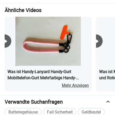
Transportkoffer mit
Ripple
möglichst zu kontrollieren und den Kunden einen
präziser Passform und
Ähnliche Videos
günstigen Preis und einen optimalen Liefertermin zu
maßgeschneidertem
bieten. Wir begrüßen neue und alte Kunden kontaktieren
Design für spezifische
Sie uns für die Zukunft Geschäftsbeziehungen und
Geräte-Modelle und
gemeinsamen Erfolg!
perfekten Schutz
Was ist Handy-Lanyard Handy-Gurt
Was ist 
Mobiltelefon-Gurt Mehrfarbige Handy-
und Roti
Dekorationsschnur
Auto-Han
Mehr Anzeigen
Verwandte Suchanfragen
Batteriegehäuse
Fall Sicherheit
Geldbeutel