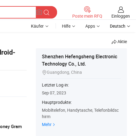
Einloggen
Poste mein RFQ
Käufer
Hilfe
Apps
Deutsch
Aktie
droid-
Shenzhen Hefengsheng Electronic
Technology Co., Ltd.
Guangdong, China

Letzter Log-in:
Sep 07, 2023
Hauptprodukte:
Mobiltelefon, Handytasche, Telefonbildsc
hirm
Mehr
 Money Gram