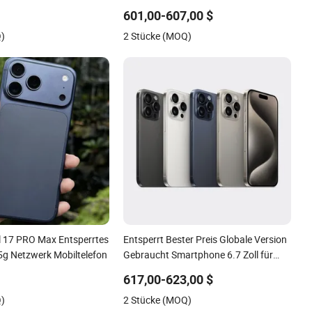
 5g Smartphone
Fold5 5g Handy
601,00-607,00 $
Q)
2 Stücke (MOQ)
l 17 PRO Max Entsperrtes
Entsperrt Bester Preis Globale Version
g Netzwerk Mobiltelefon
Gebraucht Smartphone 6.7 Zoll für
IP15 PRO Max Handy Entsperrtes
617,00-623,00 $
Mobiltelefon
Q)
2 Stücke (MOQ)