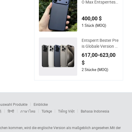
O Max Entsperrtes
Smartphone 5g Net
zwerk Mobiltelefon
400,00 $
1 Stück (MOQ)
Entsperrt Bester Pre
is Globale Version G
ebraucht Smartpho
617,00-623,00
ne 6.7 Zoll für IP15
$
PRO Max Handy En
tsperrtes Mobiltelef
2 Stücke (MOQ)
on
auswahl Produkte
Einblicke
語
हिन्दी
ภาษาไทย
Türkçe
Tiếng Việt
Bahasa Indonesia
rüchen kommen, wird die englische Version als maßgeblich angesehen.Mit der