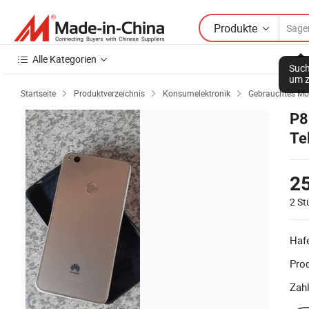
Produkte
Alle Kategorien
Such
um z
Startseite
Produktverzeichnis
Konsumelektronik
Gebrauchtes Mob



P8
Te
25
2 St
Haf
Prod
Zah