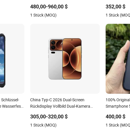
Entsperrtes
Mobiltelefone Großhandel Smartphone
Mobiltelefon
480,00-960,00 $
352,00 $
ltelefon
1 Stück (MOQ)
1 Stück (MO
 Schlüssel-
China Typ-C 2026 Dual-Screen
100% Origina
e Wasserfest
Rückdisplay Vollbild Dual-Kamera
Smartphone 5
128GB Entsperrtes Smart 17PRO
305,00-320,00 $
400,00 $
Mobiltelefon
1 Stück (MOQ)
1 Stück (MO