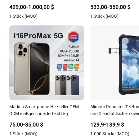
17 Air 17 PRO
Titanrahmen 5g Vollbild 
499,00-1.000,00 $
533,00-550,00 $
Smartphone 17 PRO Mobi
1 Stück (MOQ)
1 Stück (MOQ)
Marken-Smartphone-Hersteller OEM
Alimoto Robustes Telefon
ODM maßgeschneiderte 4G 5g
und Diebstahlsicher sowi
Mobiltelefone für Regierung und
4G Smartphone
75,00-85,00 $
129,9-139,9 $
Unternehmen
1 Stück (MOQ)
1.000 Stücke (MOQ)