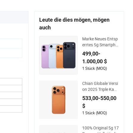
Leute die dies mögen, mögen
auch
Marke Neues Entsp
errtes 5g Smartpho
ne für Telefon 17 PR
499,00-
O Max 17 Air 17 PR
1.000,00 $
O
1 Stück (MOQ)
Chian Globale Versi
on 2025 Triple Kam
era Dynamische Ins
533,00-550,00
el Titanrahmen 5g V
$
ollbild Entsperrtes S
martphone 17 PRO
1 Stück (MOQ)
Mobiltelefon
100% Original 5g 17