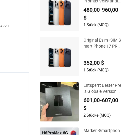
Promax Vollständig
Entsperrt Beliebte M
480,00-960,00
obiltelefone Großha
$
ndel Smartphone
1 Stück (MOQ)
oation
Original Esim+SIM S
mart Phone 17 PRO
Werkseitig entsperrt
r
es Mobiltelefon 5g S
352,00 $
martphone
1 Stück (MOQ)
Entsperrt Bester Pre
is Globale Version G
ebraucht Smartpho
601,00-607,00
ne 7.6 Zoll für Z Fold
$
5 5g Handy
2 Stücke (MOQ)
Marken-Smartphon