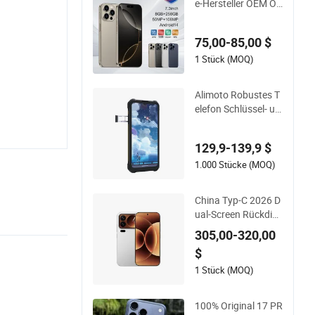
e-Hersteller OEM OD
M maßgeschneidert
e 4G 5g Mobiltelefo
75,00-85,00 $
ne für Regierung un
d Unternehmen
1 Stück (MOQ)
Alimoto Robustes T
elefon Schlüssel- un
d Diebstahlsicher so
wie Wasserfest 4G
129,9-139,9 $
Smartphone
1.000 Stücke (MOQ)
China Typ-C 2026 D
ual-Screen Rückdisp
lay Vollbild Dual-Ka
305,00-320,00
mera 128GB Entspe
$
rrtes Smart 17PRO
Mobiltelefon
1 Stück (MOQ)
100% Original 17 PR