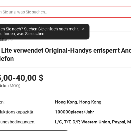
en Sie noch? Suchen Sie einfach nach mehr,
u finden, was Sie suchen!
iltelefon
 Lite verwendet Original-Handys entsperrt An
lefon
,00-40,00 $
ücke
(MOQ)
en:
Hong Kong, Hong Kong
uktionskapazität:
100000pieces/Jahr
lungsbedingungen:
L/C, T/T, D/P, Western Union, Paypal,