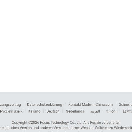
zungsvertrag
Datenschutzerklärung
Kontakt Made-in-China.com
Schnell
Русский язык
Italiano
Deutsch
Nederlands
العربية
한국어
日本
Copyright ©2026
Focus Technology Co., Ltd.
Alle Rechte vorbehalten
er englischen Version und anderen Versionen dieser Website. Sollte es zu Wiedersp