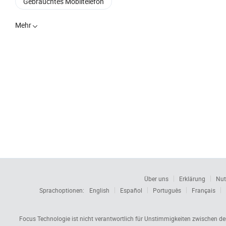
Gebrauchtes Mobiltelefon
Mehr

Über uns
Erklärung
Nut
Sprachoptionen:
English
Español
Português
Français
Focus Technologie ist nicht verantwortlich für Unstimmigkeiten zwischen d