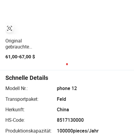
Telefon
Original
gebrauchte
entsperrte
61,00-67,00 $
Mobiltelefone
Android
Smartphone für
S7 S7 Edge S8
Schnelle Details
Handy
Modell Nr.:
phone 12
Transportpaket:
Feld
Herkunft:
China
HS-Code:
8517130000
Produktionskapazität:
100000pieces/Jahr