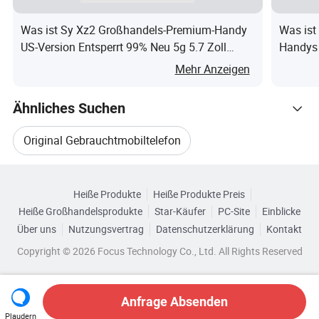
Was ist Sy Xz2 Großhandels-Premium-Handy
Was ist
US-Version Entsperrt 99% Neu 5g 5.7 Zoll
Handys 
Handy für Sy Xz2 64GB 5gsmartphone
Celular
Mehr Anzeigen
Ähnliches Suchen
Original Gebrauchtmobiltelefon
Verwandte Kategorien
Mobiltelefon Android
Intelligentes Mobiltelefon
Heiße Produkte
Heiße Produkte Preis
Durchsuchen Sie nach Kategorien
Heiße Großhandelsprodukte
Star-Käufer
PC-Site
Einblicke
Android-Smartphone
Über uns
Nutzungsvertrag
Datenschutzerklärung
Kontakt
Copyright © 2026 Focus Technology Co., Ltd. All Rights Reserved
Intelligentes Mobiltelefon Android Smartphone
Gebrauchte Uhr Mobiltelefon
Anfrage Absenden
Plaudern