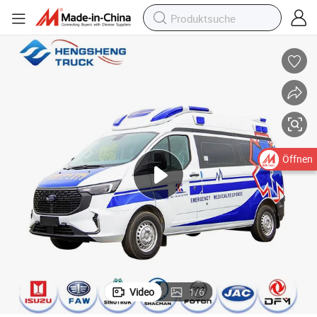
Öffnen
Video
1
/
6