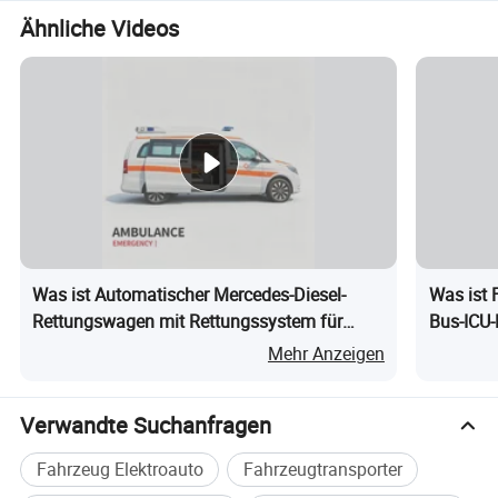
Ähnliche Videos
Produktparameter
Fahrzeugparameter
Fahrzeugmarke
Ford
Was ist Automatischer Mercedes-Diesel-
Was ist 
Leergewicht
(
kg)
2690
Rettungswagen mit Rettungssystem für
Bus-ICU-
klinische Erste Hilfe und Patiententransfer
Katastro
Motorleistung (kw)
103
Mehr Anzeigen
Notfalld
Getriebe
6-Gang-Schaltgetriebe
Fahrzeuggröße (mm)
5820x1974x2690
Verwandte Suchanfragen
Abmessungen des medizinischen Fachschachts (mm)
3200 x 1740 x 1800
Fahrzeug Elektroauto
Fahrzeugtransporter
Anzahl der Achsen
2