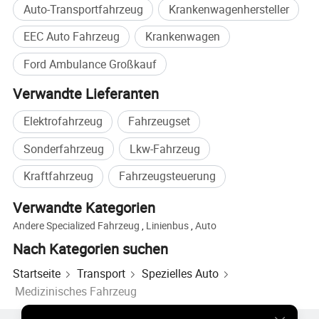
Auto-Transportfahrzeug
Krankenwagenhersteller
Radstand (mm)
3750
EEC Auto Fahrzeug
Krankenwagen
Anzahl der Reifen
4
Ford Ambulance Großkauf
Reifengröße
215/75R16LT
Bremssystem
Hydraulische Scheibenbremse
Verwandte Lieferanten
Technische Parameter
Elektrofahrzeug
Fahrzeugset
Geräteschrank
Ein Satz von
Sonderfahrzeug
Lkw-Fahrzeug
Automatischer
Boarding
-Keilrahmen
Eins
Kraftfahrzeug
Fahrzeugsteuerung
Infusionsständer Für Objektträger
Zwei
Sauerstoffflasche
10L
zwei
Verwandte Kategorien
Andere Specialized Fahrzeug
,
Linienbus
,
Auto
Klappsitz
Eins
Nach Kategorien suchen
Sitzbank
Eins
Alarmlampe
Ein
Satz
von
Startseite
Transport
Spezielles Auto
Medizinisches Fahrzeug
Stromversorgung
Ein Satz von
Beleuchtungssystem
Ein Satz von