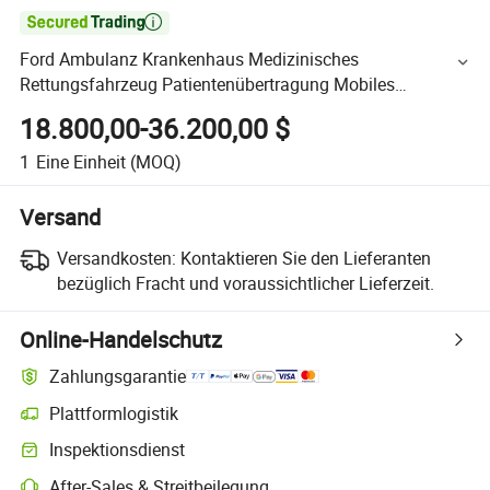

Ford Ambulanz Krankenhaus Medizinisches
Rettungsfahrzeug Patientenübertragung Mobiles
medizinisches Untersuchungsfahrzeug Diesel auf der
18.800,00-36.200,00 $
Straße Erste-Hilfe-Ambulanzwagen
1
Eine Einheit
(MOQ)
Versand
Versandkosten:
Kontaktieren Sie den Lieferanten
bezüglich Fracht und voraussichtlicher Lieferzeit.
Online-Handelschutz
Zahlungsgarantie
Plattformlogistik
Inspektionsdienst
After-Sales & Streitbeilegung