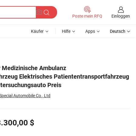
Einloggen
Poste mein RFQ
Käufer
Hilfe
Apps
Deutsch
 Untersuchungsauto Preis
r Medizinische Ambulanz
ahrzeug Elektrisches Patiententransportfahrzeug
tersuchungsauto Preis
pecial Automobile Co., Ltd
.300,00 $