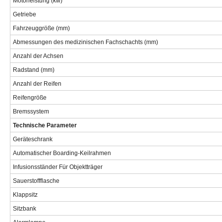
Motorleistung (kw)
Getriebe
Fahrzeuggröße (mm)
Abmessungen des medizinischen Fachschachts (mm)
Anzahl der Achsen
Radstand (mm)
Anzahl der Reifen
Reifengröße
Bremssystem
Technische Parameter
Geräteschrank
Automatischer Boarding-Keilrahmen
Infusionsständer Für Objektträger
Sauerstoffflasche
Klappsitz
Sitzbank