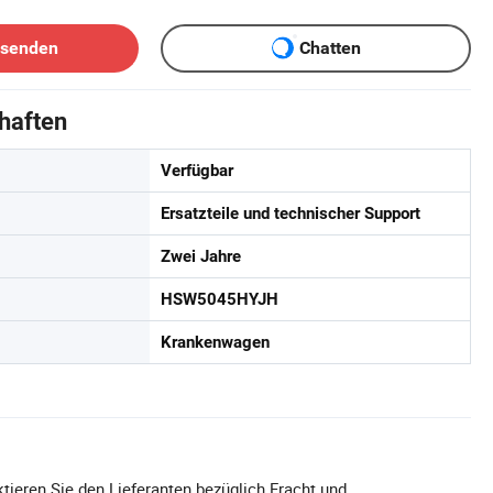
bsenden
Chatten
haften
Verfügbar
Ersatzteile und technischer Support
Zwei Jahre
HSW5045HYJH
Krankenwagen
tieren Sie den Lieferanten bezüglich Fracht und