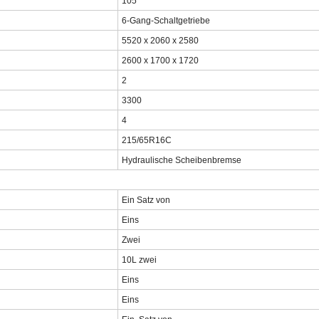
105
6-Gang-Schaltgetriebe
5520 x 2060 x 2580
2600 x 1700 x 1720
2
3300
4
215/65R16C
Hydraulische Scheibenbremse
Ein Satz von
Eins
Zwei
10L
zwei
Eins
Eins