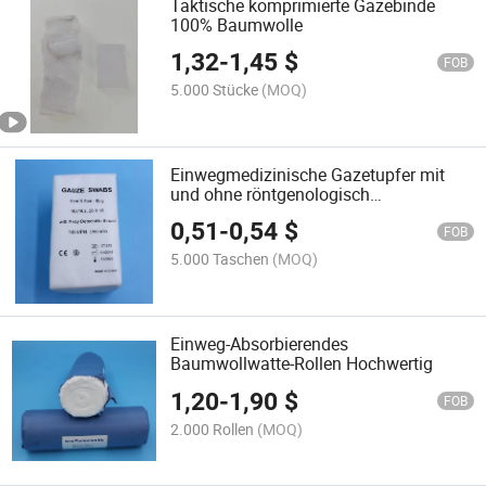
Taktische komprimierte Gazebinde
100% Baumwolle
1,32
-
1,45
$
FOB
5.000 Stücke
(MOQ)
Einwegmedizinische Gazetupfer mit
und ohne röntgenologisch
nachweisbarem Faden-Gazetupfer
0,51
-
0,54
$
FOB
5.000 Taschen
(MOQ)
Einweg-Absorbierendes
Baumwollwatte-Rollen Hochwertig
1,20
-
1,90
$
FOB
2.000 Rollen
(MOQ)