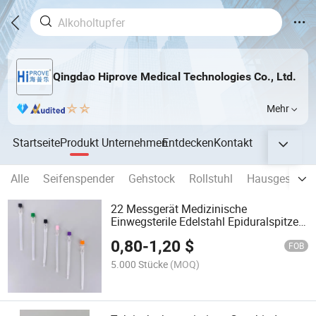
Qingdao Hiprove Medical Technologies Co., Ltd.
Mehr
Startseite
Produkt
Unternehmen
Entdecken
Kontakt
Alle
Seifenspender
Gehstock
Rollstuhl
Hausgesundhei
22 Messgerät Medizinische
Einwegsterile Edelstahl Epiduralspitze
Bleistiftspitze Spinalpunktion Nadel für
0,80
-
1,20
$
Anästhesie
FOB
5.000 Stücke
(MOQ)