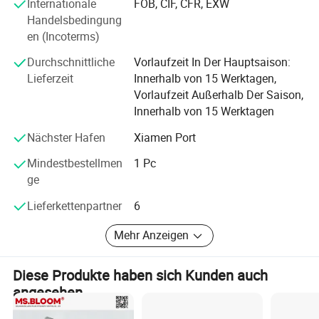
Internationale
FOB, CIF, CFR, EXW
gestalteter Hardware-Elemente.
Handelsbedingung
en (Incoterms)
Unser Engagement für Qualität, Innovation und
Kundenzufriedenheit hebt uns von anderen ab und stellt
Durchschnittliche
Vorlaufzeit In Der Hauptsaison:
sicher, dass jedes Produkt, das wir liefern, unser
Lieferzeit
Innerhalb von 15 Werktagen,
Engagement für herausragende Technik und Design
Vorlaufzeit Außerhalb Der Saison,
widerspiegelt. Erleben Sie den Unterschied von Haojingyi,
Innerhalb von 15 Werktagen
während wir Ihr Unternehmen mit unserer
außergewöhnlichen Ausstattung und unserem
Nächster Hafen
Xiamen Port
unvergleichlichen Service verändern.
Mindestbestellmen
1 Pc
ge
Lieferkettenpartner
6
Mehr Anzeigen
Diese Produkte haben sich Kunden auch
angesehen