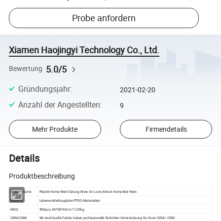
Probe anfordern
Xiamen Haojingyi Technology Co., Ltd.
5.0/5
Bewertung
Gründungsjahr
:
2021-02-20
Anzahl der Angestellten
:
9
Mehr Produkte
Firmendetails
Details
Produktbeschreibung
Produktname
Plastik Home Wein Gärung Brew Air Lock Airlock Home Bier Wein
Material
Lebensmitteltaugliche PTEG-Materialien
MOQ
500pcs, 56*38*42cm 11,29kg
OEM/ODM
Wir sind Quelle Fabrik, haben professionelle Techniker Unterstützung für Ihren OEM / ODM