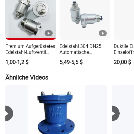
Premium Aufgerüstetes
Edelstahl 304 DN25
Duktile E
Edelstahl-Luftventil
Automatische
Einzelöf
AISI304 Bleifrei
Schnellventil Eahaust
Doppelöf
1,00-1,2 $
5,49-5,5 $
20,00 $
Ventil Auto Luftventil
Dreifachf
/Luftfreigabe Bier/ Auto
Flansch 
Luft/Auto Ventil
Absperrha
Ähnliche Videos
Pn10/16/