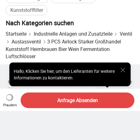
Kunststofffilter
Nach Kategorien suchen
Startseite
Industrielle Anlagen und Zusatzteile
Ventil
Auslassventil
3 PCS Airlock Starker Großhandel
Kunststoff Heimbrauen Bier Wein Fermentation
Luftschlösser
Hallo
,
Klicken Sie hier, um den Lieferanten für weitere
Heiße Produkte
Heiße Produkte Preis
Informationen zu kontaktieren.
Heiße Großhandelsprodukte
Star-Käufer
PC-Site
Einblicke
Über uns
Nutzungsvertrag
Datenschutzerklärung
Kontakt
Copyright © 2026 Focus Technology Co., Ltd. All Rights Reserved
Anfrage Absenden
Plaudern
Suchen Sie noch? Suchen Sie
einfach nach mehr, um zu finden,
was Sie suchen!