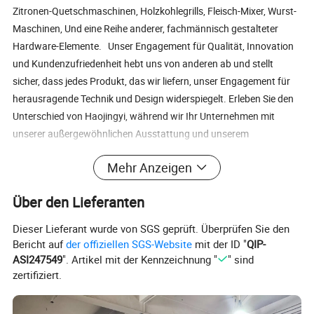
Zitronen-Quetschmaschinen, Holzkohlegrills, Fleisch-Mixer, Wurst-
Maschinen, Und eine Reihe anderer, fachmännisch gestalteter
Hardware-Elemente. Unser Engagement für Qualität, Innovation
und Kundenzufriedenheit hebt uns von anderen ab und stellt
sicher, dass jedes Produkt, das wir liefern, unser Engagement für
herausragende Technik und Design widerspiegelt. Erleben Sie den
Unterschied von Haojingyi, während wir Ihr Unternehmen mit
unserer außergewöhnlichen Ausstattung und unserem
unvergleichlichen Service verändern. Zertifizierungen Verpackung
Mehr Anzeigen
Und Versand Unsere Vorteile FAQ 1. Wer sind wir? Wir sind direkt
Quelle Herstellung und bieten wettbewerbsfähige Fabrik Preis
Über den Lieferanten
ohne zusätzliche Kosten von Zwischenhändler. Wir haben auch ein
professionelles Techniker-Team und bieten Ihnen einen One-Stop-
Dieser Lieferant wurde von SGS geprüft. Überprüfen Sie den
Service von der Konstruktion bis zur Verpackung. 2. Wann ist Ihre
Bericht auf
der offiziellen SGS-Website
mit der ID "
QIP-
Lieferzeit? Wie lange Zeit der Massenproduktion? Wie die Produkte
ASI247549
". Artikel mit der Kennzeichnung "
" sind
sind in den Vorräten. Sie werden versandt, sobald Ihre Bestellung
zertifiziert.
bestätigen; Wie Customized Produktion: In der Regel dauert es
etwa 25-30 Tage, nachdem die alle Details bestätigen 3. Können