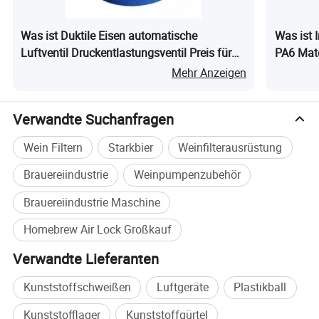
Was ist Duktile Eisen automatische
Was ist 
Luftventil Druckentlastungsventil Preis für
PA6 Mate
Wasserleitung
Mehr Anzeigen
Verwandte Suchanfragen
Wein Filtern
Starkbier
Weinfilterausrüstung
Brauereiindustrie
Weinpumpenzubehör
Brauereiindustrie Maschine
Homebrew Air Lock Großkauf
Verwandte Lieferanten
Kunststoffschweißen
Luftgeräte
Plastikball
Kunststofflager
Kunststoffgürtel