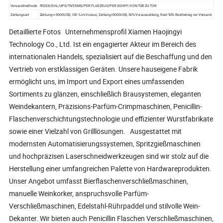
Versandmethode
FEDEX/DHL/UPS/TNT/EMS/PER FLUGZEUG/PER SCHIFF/VON TÜR ZU TÜR
Zahlungsart
Zahlung<=5000USD, 100 % im Voraus; Zahlung>5000USD, 50% Vorauszahlung, Rest 50% Restbetrag vor Versand.
Detaillierte Fotos Unternehmensprofil Xiamen Haojingyi
Technology Co., Ltd. Ist ein engagierter Akteur im Bereich des
internationalen Handels, spezialisiert auf die Beschaffung und den
Vertrieb von erstklassigen Geräten. Unsere hauseigene Fabrik
ermöglicht uns, im Import und Export eines umfassenden
Sortiments zu glänzen, einschließlich Brausystemen, eleganten
Weindekantern, Präzisions-Parfüm-Crimpmaschinen, Penicillin-
Flaschenverschichtungstechnologie und effizienter Wurstfabrikate
sowie einer Vielzahl von Grilllösungen. Ausgestattet mit
modernsten Automatisierungssystemen, Spritzgießmaschinen
und hochpräzisen Laserschneidwerkzeugen sind wir stolz auf die
Herstellung einer umfangreichen Palette von Hardwareprodukten.
Unser Angebot umfasst Bierflaschenverschließmaschinen,
manuelle Weinkorker, anspruchsvolle Parfüm-
Verschließmaschinen, Edelstahl-Rührpaddel und stilvolle Wein-
Dekanter. Wir bieten auch Penicillin Flaschen Verschließmaschinen,