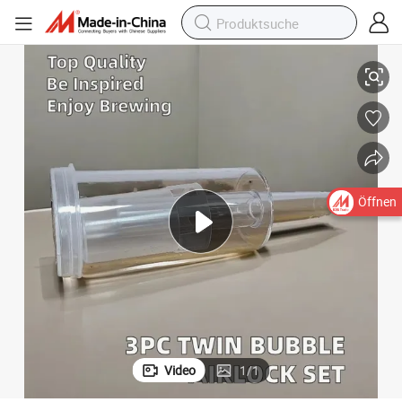
entation Luftschlösser
3 PCS Airlock Starker Großhandel Kunststoff Heimbrauen Bier Wein Ferm
Öffnen
Video
1
/
1