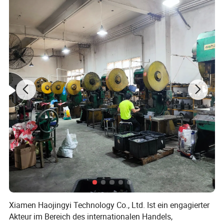
Sie unser Logo auf den Produkten hinzufügen? Ja, das können wir.
Nach Ihren Zeichnungen und Mustern für die Anpassung. 4. Was
ist Ihr MOQ? Was die Produkte, die in den Beständen vorhanden
sind. Die MOQ ist Nur 1 Stück 5. Darf ich eine Probe haben? Ja, wir
werden die Probe für Ihre Bestätigung vor der Massenbestellung
durchführen. Die Mustergebühr wird Ihnen auch nach der
Bestätigung der Massenbestellung zurückgegeben. 6. Was sind
Ihre Lieferbedingungen? FOB, EXW, CFR, CIF, DAP, FCA, DDP sind
alle verfügbar. 7. Was ist die normale Vorlaufzeit? 1.bereit zu
versenden:24 Stunden 2. Auf Bestellung: 25-35 Tage 3.Made auf
Bestellung, neue Formen und tiefe Verarbeitung erfordern: 50-75
Tage.
Xiamen Haojingyi Technology Co., Ltd. Ist ein engagierter
Akteur im Bereich des internationalen Handels,