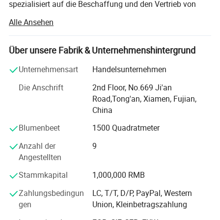
spezialisiert auf die Beschaffung und den Vertrieb von
erstklassigen Geräten. Unsere hauseigene Fabrik
Alle Ansehen
ermöglicht uns, im Import und Export eines umfassenden
Sortiments zu glänzen, einschließlich Brausystemen,
eleganten Weindekantern, Präzisions-Parfüm-
Über unsere Fabrik & Unternehmenshintergrund
Crimpmaschinen, Penicillin-
Unternehmensart
Handelsunternehmen
Flaschenverschichtungstechnologie und effizienter
Wurstfabrikate sowie einer Vielzahl von Grilllösungen.
Die Anschrift
2nd Floor, No.669 Ji'an
Road,Tong'an, Xiamen, Fujian,
Ausgestattet mit modernsten Automatisierungssystemen,
China
Spritzgießmaschinen und hochpräzisen
Laserschneidwerkzeugen sind wir stolz auf die
Blumenbeet
1500 Quadratmeter
Herstellung einer umfangreichen Palette von
Anzahl der
9
Hardwareprodukten. Unser Angebot umfasst
Angestellten
Bierflaschenverschließmaschinen, manuelle Weinkorker,
anspruchsvolle Parfüm-Verschließmaschinen, Edelstahl-
Stammkapital
1,000,000 RMB
Rührpaddel und stilvolle Wein-Dekanter. Wir bieten auch
Penicillin Flaschen Verschließmaschinen, Zitronen-
Zahlungsbedingun
LC, T/T, D/P, PayPal, Western
Quetschmaschinen, Holzkohlegrills, Fleisch-Mixer, Wurst-
gen
Union, Kleinbetragszahlung
Maschinen, Und eine Reihe anderer, fachmännisch