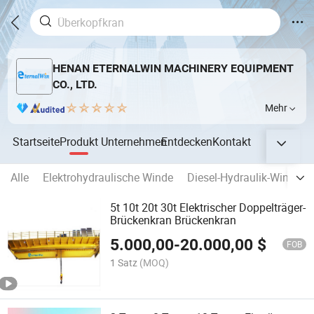
HENAN ETERNALWIN MACHINERY EQUIPMENT
CO., LTD.
Mehr
Startseite
Produkt
Unternehmen
Entdecken
Kontakt
Alle
Elektrohydraulische Winde
Diesel-Hydraulik-Winde
5t 10t 20t 30t Elektrischer Doppelträger-
Brückenkran Brückenkran
5.000,00
-
20.000,00
$
FOB
1 Satz
(MOQ)