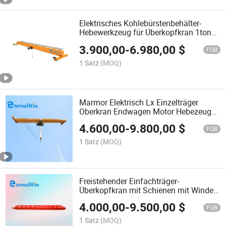
Elektrisches Kohlebürstenbehälter-
Hebewerkzeug für Überkopfkran 1ton
5ton Preis
3.900,00
-
6.980,00
$
FOB
1 Satz
(MOQ)
Marmor Elektrisch Lx Einzelträger
Oberkran Endwagen Motor Hebezeug
Drahtseil Brückenkran 8 Ton 10 Ton
4.600,00
-
9.800,00
$
Preis
FOB
1 Satz
(MOQ)
Freistehender Einfachträger-
Überkopfkran mit Schienen mit Winde
mit Haken 5 Ton 10 Ton Preis
4.000,00
-
9.500,00
$
FOB
1 Satz
(MOQ)