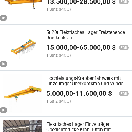
13.500,00
-
28.500,00
$
FOB
1 Satz
(MOQ)
5t 20t Elektrisches Lager Freistehende
Brückenkran
15.000,00
-
65.000,00
$
FOB
1 Satz
(MOQ)
Hochleistungs-Krabbenfahrwerk mit
Einzelträger-Überkopfkran und Winde
3ton Preis
5.000,00
-
11.600,00
$
FOB
1 Satz
(MOQ)
Elektrisches Lager Einzelträger
Oberlichtbrücke Kran 10ton mit