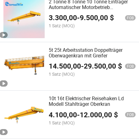
2 Tonne 8 Tonne 10 Tonne Einträger
Automatischer Motorbetrieb
Innengebrauch Überkopfkran
3.300,00
-
9.500,00
$
FOB
1 Satz
(MOQ)
5t 25t Arbeitsstation Doppelträger
Oberwagenkran mit Greifer
14.500,00
-
29.500,00
$
FOB
1 Satz
(MOQ)
10t 16t Elektrischer Reisehaken Ld
Modell Stahlträger Oberkran
4.100,00
-
12.000,00
$
FOB
1 Satz
(MOQ)