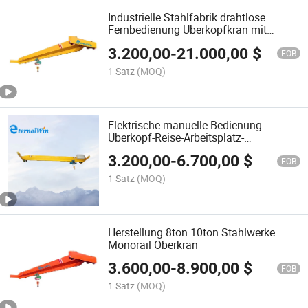
Industrielle Stahlfabrik drahtlose
Fernbedienung Überkopfkran mit
Busbar
3.200,00
-
21.000,00
$
FOB
1 Satz
(MOQ)
Elektrische manuelle Bedienung
Überkopf-Reise-Arbeitsplatz-
Brückenkran Stromschiene 7.5 Ton 12
3.200,00
-
6.700,00
$
Ton Preis
FOB
1 Satz
(MOQ)
Herstellung 8ton 10ton Stahlwerke
Monorail Oberkran
3.600,00
-
8.900,00
$
FOB
1 Satz
(MOQ)