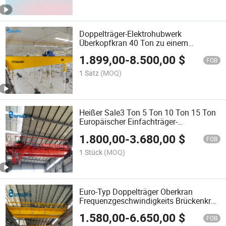
Doppelträger-Elektrohubwerk
Überkopfkran 40 Ton zu einem
günstigen Preis
1.899,00
-
8.500,00
$
FOB
1 Satz
(MOQ)
Heißer Sale3 Ton 5 Ton 10 Ton 15 Ton
Europäischer Einfachträger-
Brückenkran mit elektrischem Heben
1.800,00
-
3.680,00
$
FOB
1 Stück
(MOQ)
Euro-Typ Doppelträger Oberkran
Frequenzgeschwindigkeits Brückenkran
Preis
1.580,00
-
6.650,00
$
FOB