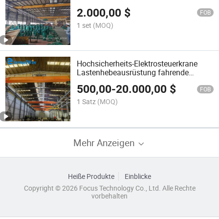
Rabattpreis
2.000,00
$
FOB
1 set
(MOQ)
Hochsicherheits-Elektrosteuerkrane
Lastenhebeausrüstung fahrende
Brückenkrane leichte Ausführung 5ton
500,00
-
20.000,00
$
10ton 15ton Einträger-
FOB
Überkopfbrückenkran für Lagerhäuser
1 Satz
(MOQ)
Mehr Anzeigen
Heiße Produkte
Einblicke
Copyright © 2026 Focus Technology Co., Ltd. Alle Rechte
vorbehalten