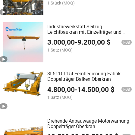
1 Stück
(MOQ)
Industriewerkstatt Seilzug
Leichtbaukran mit Einzelträger und
Hebehaken 1000kg 3 Tonne 10t Preis
3.000,00
-
9.200,00
$
FOB
1 Satz
(MOQ)
3t 5t 10t 15t Fernbedienung Fabrik
Doppelträger Balken Oberkran
4.800,00
-
14.500,00
$
FOB
1 Satz
(MOQ)
Drehende Anbauwaage Motorwarnung
Doppelträger Oberkran