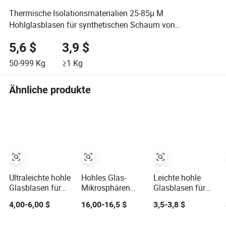
Thermische Isolationsmaterialien 25-85µ M
Hohlglasblasen für synthetischen Schaum von
Zhengzhou Hollowlite
5,6 $
3,9 $
50-999
Kg
≥1
Kg
Ähnliche produkte
Ultraleichte hohle
Hohles Glas-
Leichte hohle
Glasblasen für
Mikrosphären
Glasblasen für
feuerfeste
HK38 Hohle
thermische
4,00-6,00 $
16,00-16,5 $
3,5-3,8 $
Zement
Glasblasen
Barrierebeschichtu