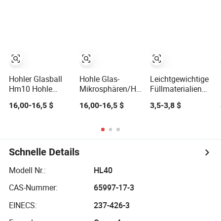
Hohler Glasball
Hohle Glas-
Leichtgewichtige
Hm10 Hohle
Mikrosphären/Hohle
Füllmaterialien
Glasblasen
Glasblasen
aus hohlen
16,00-16,5 $
16,00-16,5 $
3,5-3,8 $
Glasblasen für
die
Automobilindustrie
Schnelle Details
Modell Nr.:
HL40
CAS-Nummer:
65997-17-3
EINECS:
237-426-3