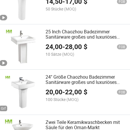
14,50
-
17,00
$
FOB
50 Stücke
(MOQ)
25 Inch Chaozhou Badezimmer
Sanitärware großes und luxuriöses
quadratisches Waschbecken
24,00
-
28,00
$
FOB
10 Sätze
(MOQ)
24" Größe Chaozhou Badezimmer
Sanitärware großes und luxuriöses
quadratisches Waschbecken
20,00
-
22,00
$
FOB
100 Stücke
(MOQ)
Zwei Teile Keramikwaschbecken mit
Säule für den Oman-Markt