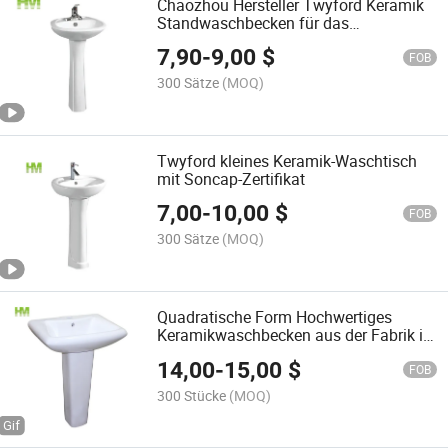
Chaozhou Hersteller Twyford Keramik
Standwaschbecken für das
Badezimmer
7,90
-
9,00
$
FOB
300 Sätze
(MOQ)
Twyford kleines Keramik-Waschtisch
mit Soncap-Zertifikat
7,00
-
10,00
$
FOB
300 Sätze
(MOQ)
Quadratische Form Hochwertiges
Keramikwaschbecken aus der Fabrik in
Chaozhou
14,00
-
15,00
$
FOB
300 Stücke
(MOQ)