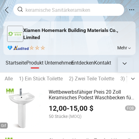
Xiamen Homemark Building Materials Co.,
Limited
Mehr
Startseite
Produkt
Unternehmen
Entdecken
Kontakt
Alle
1) Ein Stück Toilette
2) Zwei Teile Toilette
3) Toile
Wettbewerbsfähiger Preis 20 Zoll
Keramisches Podest Waschbecken für
Ghana
12,00
-
15,00
$
FOB
50 Stücke
(MOQ)