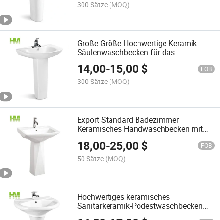
300 Sätze
(MOQ)
Große Größe Hochwertige Keramik-
Säulenwaschbecken für das
Badezimmer
14,00
-
15,00
$
FOB
300 Sätze
(MOQ)
Export Standard Badezimmer
Keramisches Handwaschbecken mit
Säule
18,00
-
25,00
$
FOB
50 Sätze
(MOQ)
Hochwertiges keramisches
Sanitärkeramik-Podestwaschbecken
für das Badezimmer