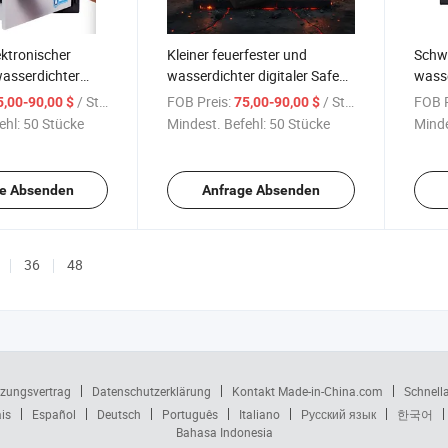
ektronischer
Kleiner feuerfester und
Schwe
wasserdichter
wasserdichter digitaler Safe
wasse
n Heimgebrauch
für den Heimgebrauch
Safe
/ Stück
FOB Preis:
/ Stück
FOB P
5,00-90,00 $
75,00-90,00 $
ehl:
50 Stücke
Mindest. Befehl:
50 Stücke
Minde
e Absenden
Anfrage Absenden
36
48
zungsvertrag
Datenschutzerklärung
Kontakt Made-in-China.com
Schnell
is
Español
Deutsch
Português
Italiano
Русский язык
한국어
Bahasa Indonesia