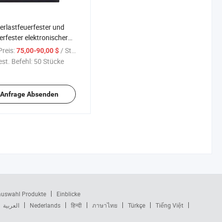
rlastfeuerfester und
rfester elektronischer
reis:
/ Stück
75,00-90,00 $
st. Befehl:
50 Stücke
Anfrage Absenden
auswahl Produkte
Einblicke
العربية
Nederlands
हिन्दी
ภาษาไทย
Türkçe
Tiếng Việt