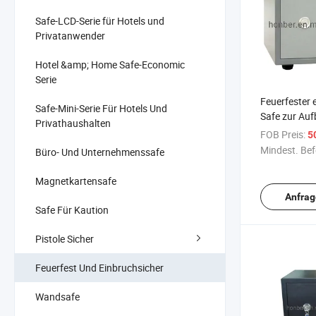
Safe-LCD-Serie für Hotels und
Privatanwender
Hotel &amp; Home Safe-Economic
Serie
Feuerfester 
Safe-Mini-Serie Für Hotels Und
Safe zur Au
Privathaushalten
Unterlagen
FOB Preis:
5
Mindest. Bef
Büro- Und Unternehmenssafe
Magnetkartensafe
Anfrag
Safe Für Kaution
Pistole Sicher
Feuerfest Und Einbruchsicher
Wandsafe