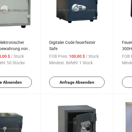
elektronischer
Digitaler Code feuerfester
Feuer
fbewahrung von
Safe
300H
/ Stück
FOB Preis:
/ Stück
FOB P
0,00 $
100,00 $
ehl:
50 Stücke
Mindest. Befehl:
1 Stück
Minde
e Absenden
Anfrage Absenden