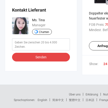
Kontakt Lieferant
Doppelter el
feuerfester 
Ms. Tina
Safe für de
FOB Preis:
7
Manager
Mindest. Bef
Chatten
Anfrag
Senden
Show:
24
Über uns
Erklärung
Nut
Sprachoptionen:
English
简体中文
繁體中文
日本語
França