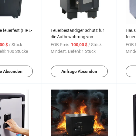
e feuerfest (FIRE-
Feuerbeständiger Schutz für
Haus
die Aufbewahrung von
feuer
Dateien (FIRE-631)
/ Stück
FOB Preis:
/ Stück
FOB P
,00 $
100,00 $
ehl:
100 Stücke
Mindest. Befehl:
1 Stück
Minde
e Absenden
Anfrage Absenden